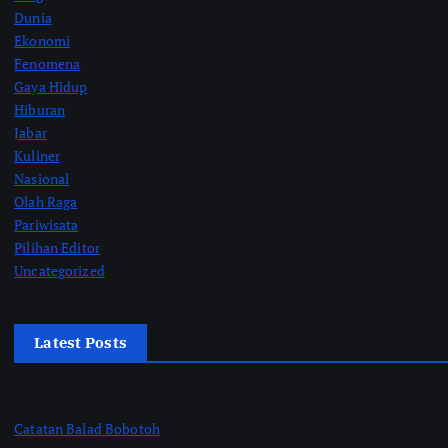
Dunia
Ekonomi
Fenomena
Gaya Hidup
Hiburan
Jabar
Kuliner
Nasional
Olah Raga
Pariwisata
Pilihan Editor
Uncategorized
Latest Posts
Catatan Balad Bobotoh