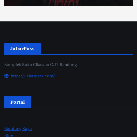
JabarPass
Komplek Ruko Cikawao C.12 Bandung
https://jabarpass.com/
Portal
Bandung Raya
Blog