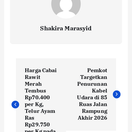
Shakira Marasyid
P
Harga Cabai
Pemkot
o
Rawit
Targetkan
Merah
Penurunan
s
Tembus
Kabel
Rp70.400
Udara di 85
t
per Kg,
Ruas Jalan
Telur Ayam
Rampung
Ras
Akhir 2026
n
Rp29.750
per Kg pada