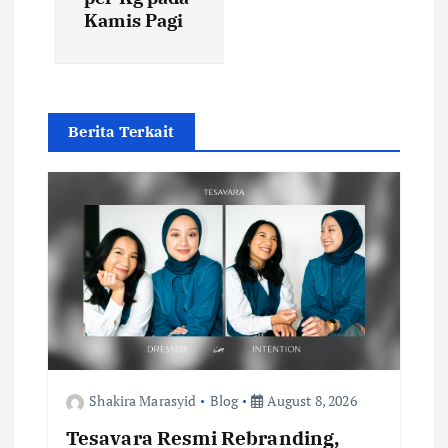
a
Kamis Pagi
v
i
Berita Terkait
g
a
t
i
o
n
Shakira Marasyid
Blog
August 8, 2026
Tesavara Resmi Rebranding,