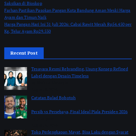
Saksikan di Bioskop
Farhan Pastikan Pasokan Pangan Kota Bandung Aman Meski Harga
Ayam dan Timun Naik
Harga Pangan Hari Ini 31 Juli 2026: Cabai Rawit Merah Rp54.450 per
Kg, Telur Ayam Rp29.550
Recent Post
Tesavara Resmi Rebranding, Usung Konsep Refined
Label dengan Desain Timeless
by Shakira Marasyid
August 8, 2026
Catatan Balad Bobotoh
Persib vs Persebaya, Final Ideal Piala Presiden 2026
by jabarpass
August 6, 2026
Toko Perlengkapan Mayat, Bisa Laku dengan Syarat