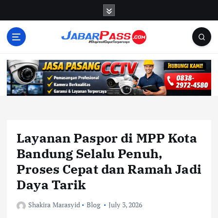
S
k
i
p
t
o
c
o
n
t
e
n
Layanan Paspor di MPP Kota
t
Bandung Selalu Penuh,
Proses Cepat dan Ramah Jadi
Daya Tarik
Shakira Marasyid
Blog
July 3, 2026