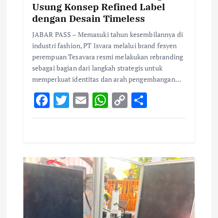
Usung Konsep Refined Label
dengan Desain Timeless
JABAR PASS – Memasuki tahun kesembilannya di
industri fashion, PT Isvara melalui brand fesyen
perempuan Tesavara resmi melakukan rebranding
sebagai bagian dari langkah strategis untuk
memperkuat identitas dan arah pengembangan…
F
T
E
W
C
S
ac
w
m
h
o
h
e
it
ai
at
p
ar
b
te
l
s
y
e
o
r
A
Li
o
p
n
k
p
k