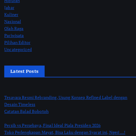
Hiburan
Jabar
Kuliner
Nasional
Olah Raga
Pariwisata
Pilihan Editor
Uncategorized
Latest Posts
Tesavara Resmi Rebranding, Usung Konsep Refined Label dengan
Desain Timeless
Catatan Balad Bobotoh
Persib vs Persebaya, Final Ideal Piala Presiden 2026
Toko Perlengkapan Mayat, Bisa Laku dengan Syarat ini, Ngeri …!