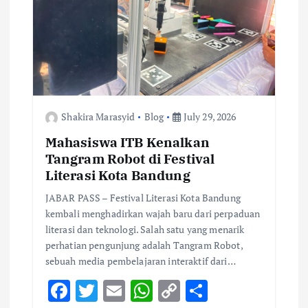
Shakira Marasyid
Blog
July 29, 2026
Mahasiswa ITB Kenalkan
Tangram Robot di Festival
Literasi Kota Bandung
JABAR PASS – Festival Literasi Kota Bandung
kembali menghadirkan wajah baru dari perpaduan
literasi dan teknologi. Salah satu yang menarik
perhatian pengunjung adalah Tangram Robot,
sebuah media pembelajaran interaktif dari…
F
T
E
W
C
S