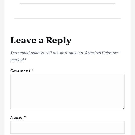
ac
w
m
h
o
h
e
it
ai
at
p
ar
b
te
l
s
y
e
o
r
A
Li
Leave a Reply
o
p
n
k
p
k
Your email address will not be published.
Required fields are
marked
*
Comment
*
Name
*