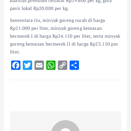
kualitas premium tercatat Rp19.600 per kg, gula
pasir lokal Rp20.000 per kg.
Sementara itu, minyak goreng curah di harga
Rp21.000 per liter, minyak goreng kemasan
bermerek I di harga Rp24.150 per liter, serta minyak
goreng kemasan bermerek II di harga Rp23.150 per
liter.
F
T
E
W
C
S
ac
w
m
h
o
h
e
it
ai
at
p
ar
b
te
l
s
y
e
o
r
A
Li
o
p
n
k
p
k