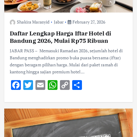
Shakira Marasyid
Jabar
February 27, 2026
Daftar Lengkap Harga Iftar Hotel di
Bandung 2026, Mulai Rp75 Ribuan
JABAR PASS – Memasuki Ramadan 2026, sejumlah hotel di
Bandung menghadirkan promo buka puasa bersama (iftar)
dengan beragam pilihan harga. Mulai dari paket ramah di
kantong hingga sajian premium hotel…
F
T
E
W
C
S
ac
w
m
h
o
h
e
it
ai
at
p
ar
b
te
l
s
y
e
o
r
A
Li
o
p
n