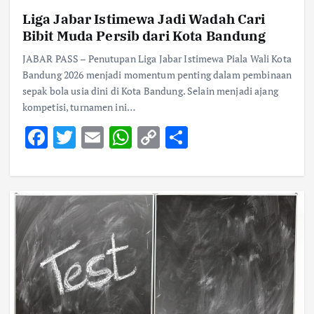
Liga Jabar Istimewa Jadi Wadah Cari
Bibit Muda Persib dari Kota Bandung
JABAR PASS – Penutupan Liga Jabar Istimewa Piala Wali Kota
Bandung 2026 menjadi momentum penting dalam pembinaan
sepak bola usia dini di Kota Bandung. Selain menjadi ajang
kompetisi, turnamen ini…
F
T
E
W
C
S
ac
w
m
h
o
h
e
it
ai
at
p
ar
b
te
l
s
y
e
o
r
A
Li
o
p
n
k
p
k