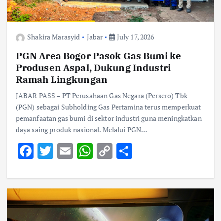
Shakira Marasyid
Jabar
July 17, 2026
PGN Area Bogor Pasok Gas Bumi ke
Produsen Aspal, Dukung Industri
Ramah Lingkungan
JABAR PASS – PT Perusahaan Gas Negara (Persero) Tbk
(PGN) sebagai Subholding Gas Pertamina terus memperkuat
pemanfaatan gas bumi di sektor industri guna meningkatkan
daya saing produk nasional. Melalui PGN…
F
T
E
W
C
S
ac
w
m
h
o
h
e
it
ai
at
p
ar
b
te
l
s
y
e
o
r
A
Li