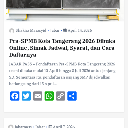
Shakira Marasyid
Jabar
April 14, 2026
Pra-SPMB Kota Tangerang 2026 Dibuka
Online, Simak Jadwal, Syarat, dan Cara
Daftarnya
JABAR PASS – Pendaftaran Pra-SPMB Kota Tangerang 2026
resmi dibuka mulai 13 April hingga 8 Juli 2026 untuk jenjang
SD. Sementara itu, pendaftaran jenjang SMP dijadwalkan
berlangsung dari 13 April…
F
T
E
W
C
S
ac
w
m
h
o
h
e
it
ai
at
p
ar
b
te
l
s
y
e
jabarpass
Jabar
April 7, 2026