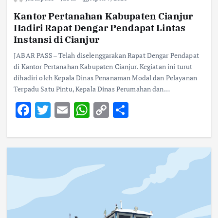
o
r
A
Li
Kantor Pertanahan Kabupaten Cianjur
o
p
n
Hadiri Rapat Dengar Pendapat Lintas
k
p
k
Instansi di Cianjur
JABAR PASS– Telah diselenggarakan Rapat Dengar Pendapat
di Kantor Pertanahan Kabupaten Cianjur. Kegiatan ini turut
dihadiri oleh Kepala Dinas Penanaman Modal dan Pelayanan
Terpadu Satu Pintu, Kepala Dinas Perumahan dan…
F
T
E
W
C
S
ac
w
m
h
o
h
e
it
ai
at
p
ar
b
te
l
s
y
e
o
r
A
Li
o
p
n
k
p
k