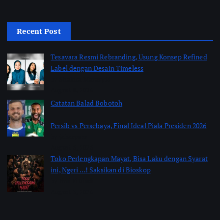
Recent Post
Tesavara Resmi Rebranding, Usung Konsep Refined
Label dengan Desain Timeless
by Shakira Marasyid
August 8, 2026
Catatan Balad Bobotoh
Persib vs Persebaya, Final Ideal Piala Presiden 2026
by jabarpass
August 6, 2026
Toko Perlengkapan Mayat, Bisa Laku dengan Syarat
ini, Ngeri …! Saksikan di Bioskop
by Jimi Fitriadi
August 3, 2026