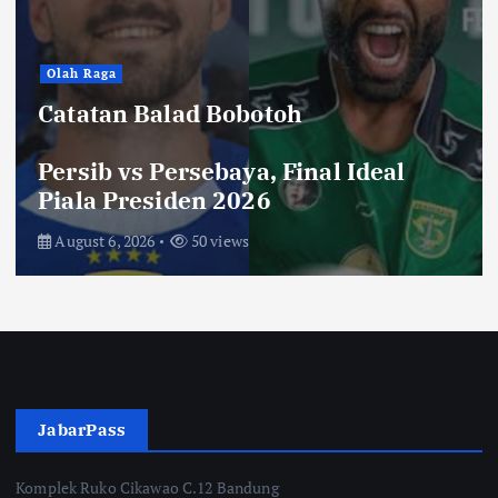
Hiburan
Toko Perlengkapan Mayat, Bisa
Laku dengan Syarat ini, Ngeri …!
Saksikan di Bioskop
August 3, 2026
67 views
JabarPass
Komplek Ruko Cikawao C.12 Bandung