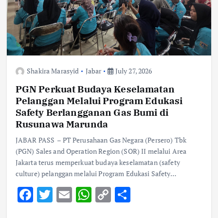
Shakira Marasyid
Jabar
July 27, 2026
PGN Perkuat Budaya Keselamatan
Pelanggan Melalui Program Edukasi
Safety Berlangganan Gas Bumi di
Rusunawa Marunda
JABAR PASS – PT Perusahaan Gas Negara (Persero) Tbk
(PGN) Sales and Operation Region (SOR) II melalui Area
Jakarta terus memperkuat budaya keselamatan (safety
culture) pelanggan melalui Program Edukasi Safety…
F
T
E
W
C
S
ac
w
m
h
o
h