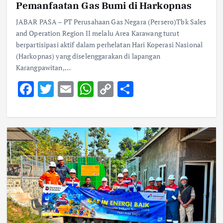
Pemanfaatan Gas Bumi di Harkopnas
JABAR PASA – PT Perusahaan Gas Negara (Persero)Tbk Sales
and Operation Region II melalu Area Karawang turut
berpartisipasi aktif dalam perhelatan Hari Koperasi Nasional
(Harkopnas) yang diselenggarakan di lapangan
Karangpawitan,…
F
T
E
W
C
S
ac
w
m
h
o
h
e
it
ai
at
p
ar
b
te
l
s
y
e
o
r
A
Li
o
p
n
k
p
k