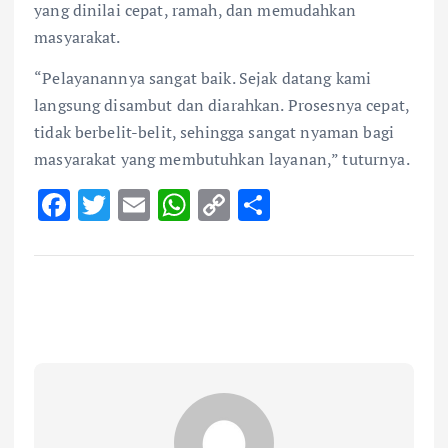
yang dinilai cepat, ramah, dan memudahkan
masyarakat.
“Pelayanannya sangat baik. Sejak datang kami
langsung disambut dan diarahkan. Prosesnya cepat,
tidak berbelit-belit, sehingga sangat nyaman bagi
masyarakat yang membutuhkan layanan,” tuturnya.
F
T
E
W
C
S
ac
w
m
h
o
h
e
it
ai
at
p
ar
b
te
l
s
y
e
o
r
A
Li
o
p
n
k
p
k