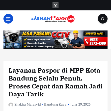
S
k
i
p
t
o
c
o
n
t
e
n
Layanan Paspor di MPP Kota
t
Bandung Selalu Penuh,
Proses Cepat dan Ramah Jadi
Daya Tarik
Shakira Marasyid
Bandung Raya
June 29, 2026