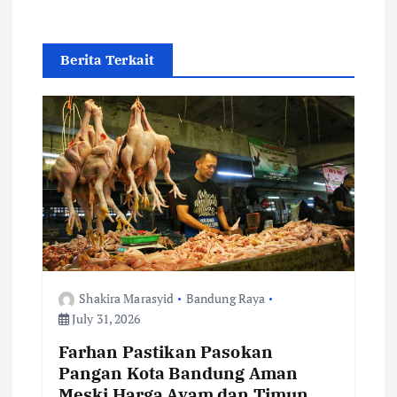
a
v
Berita Terkait
i
g
a
t
i
o
Shakira Marasyid
Bandung Raya
July 31, 2026
n
Farhan Pastikan Pasokan
Pangan Kota Bandung Aman
Meski Harga Ayam dan Timun