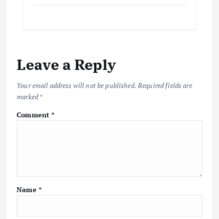
ac
w
m
h
o
h
e
it
ai
at
p
ar
b
te
l
s
y
e
o
r
A
Li
Leave a Reply
o
p
n
k
p
k
Your email address will not be published.
Required fields are
marked
*
Comment
*
Name
*