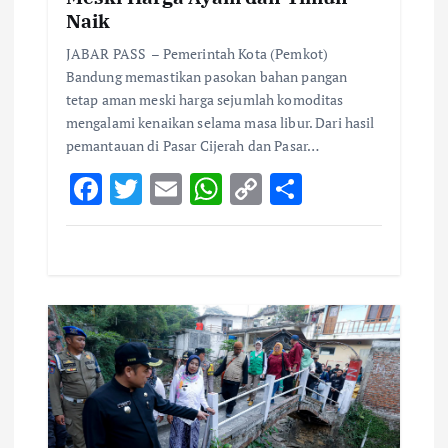
Naik
JABAR PASS – Pemerintah Kota (Pemkot)
Bandung memastikan pasokan bahan pangan
tetap aman meski harga sejumlah komoditas
mengalami kenaikan selama masa libur. Dari hasil
pemantauan di Pasar Cijerah dan Pasar…
F
T
E
W
C
S
ac
w
m
h
o
h
e
it
ai
at
p
ar
b
te
l
s
y
e
o
r
A
Li
o
p
n
k
p
k