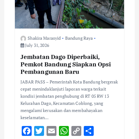
Shakira Marasyid
Bandung Raya
July 31, 2026
Jembatan Dago Diperbaiki,
Pemkot Bandung Siapkan Opsi
Pembangunan Baru
JABAR PASS – Pemerintah Kota Bandung bergerak
cepat menindaklanjuti laporan warga terkait
kondisi jembatan penghubung di RT 05 RW 13
Kelurahan Dago, Kecamatan Coblong, yang
mengalami kerusakan dan membahayakan
keselamatan…
F
T
E
W
C
S