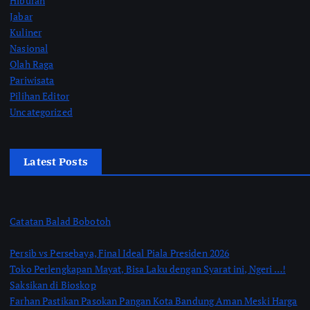
Hiburan
Jabar
Kuliner
Nasional
Olah Raga
Pariwisata
Pilihan Editor
Uncategorized
Latest Posts
Catatan Balad Bobotoh
Persib vs Persebaya, Final Ideal Piala Presiden 2026
Toko Perlengkapan Mayat, Bisa Laku dengan Syarat ini, Ngeri …!
Saksikan di Bioskop
Farhan Pastikan Pasokan Pangan Kota Bandung Aman Meski Harga