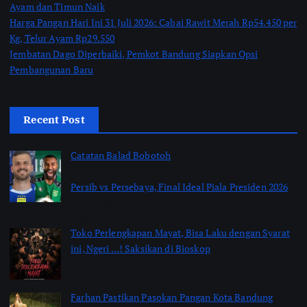
Ayam dan Timun Naik
Harga Pangan Hari Ini 31 Juli 2026: Cabai Rawit Merah Rp54.450 per
Kg, Telur Ayam Rp29.550
Jembatan Dago Diperbaiki, Pemkot Bandung Siapkan Opsi
Pembangunan Baru
Recent Post
Catatan Balad Bobotoh
Persib vs Persebaya, Final Ideal Piala Presiden 2026
by jabarpass
August 6, 2026
Toko Perlengkapan Mayat, Bisa Laku dengan Syarat
ini, Ngeri …! Saksikan di Bioskop
by Jimi Fitriadi
August 3, 2026
Farhan Pastikan Pasokan Pangan Kota Bandung