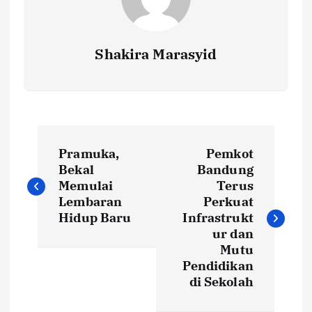
Shakira Marasyid
P
Pramuka,
Pemkot
o
Bekal
Bandung
Memulai
Terus
s
Lembaran
Perkuat
Hidup Baru
Infrastrukt
t
ur dan
Mutu
Pendidikan
n
di Sekolah