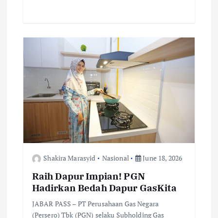
e
it
ai
at
p
ar
b
te
l
s
y
e
o
r
A
Li
o
p
n
k
p
k
Shakira Marasyid
Nasional
June 18, 2026
Raih Dapur Impian! PGN
Hadirkan Bedah Dapur GasKita
JABAR PASS – PT Perusahaan Gas Negara
(Persero) Tbk (PGN) selaku Subholding Gas