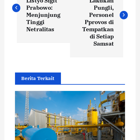
Listyo Sigit
Lakukan
s
Prabowo:
Pungli,
Menjunjung
Personel
t
Tinggi
Pprovos di
Netralitas
Tempatkan
di Setiap
n
Samsat
a
v
Berita Terkait
i
g
a
t