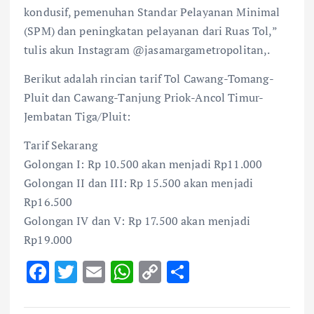
kondusif, pemenuhan Standar Pelayanan Minimal
(SPM) dan peningkatan pelayanan dari Ruas Tol,”
tulis akun Instagram @jasamargametropolitan,.
Berikut adalah rincian tarif Tol Cawang-Tomang-
Pluit dan Cawang-Tanjung Priok-Ancol Timur-
Jembatan Tiga/Pluit:
Tarif Sekarang
Golongan I: Rp 10.500 akan menjadi Rp11.000
Golongan II dan III: Rp 15.500 akan menjadi
Rp16.500
Golongan IV dan V: Rp 17.500 akan menjadi
Rp19.000
F
T
E
W
C
S
ac
w
m
h
o
h