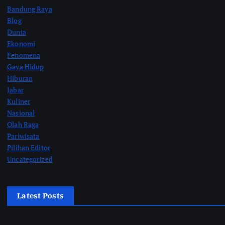
Bandung Raya
Blog
Dunia
Ekonomi
Fenomena
Gaya Hidup
Hiburan
Jabar
Kuliner
Nasional
Olah Raga
Pariwisata
Pilihan Editor
Uncategorized
Latest Posts