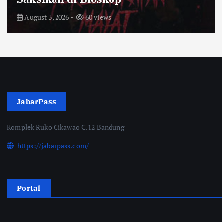
July 31, 2026
66 views
JabarPass
Komplek Ruko Cikawao C.12 Bandung
https://jabarpass.com/
Portal