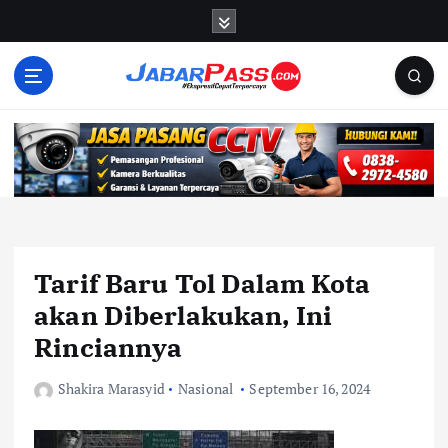
S
k
i
p
t
o
c
o
n
t
e
n
Tarif Baru Tol Dalam Kota
t
akan Diberlakukan, Ini
Rinciannya
Shakira Marasyid
Nasional
September 16, 2024