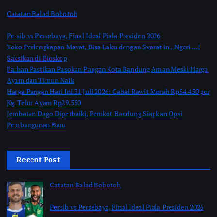
Catatan Balad Bobotoh
Persib vs Persebaya, Final Ideal Piala Presiden 2026
Toko Perlengkapan Mayat, Bisa Laku dengan Syarat ini, Ngeri …!
Saksikan di Bioskop
Farhan Pastikan Pasokan Pangan Kota Bandung Aman Meski Harga
Ayam dan Timun Naik
Harga Pangan Hari Ini 31 Juli 2026: Cabai Rawit Merah Rp54.450 per
Kg, Telur Ayam Rp29.550
Jembatan Dago Diperbaiki, Pemkot Bandung Siapkan Opsi
Pembangunan Baru
Recent Post
Catatan Balad Bobotoh
Persib vs Persebaya, Final Ideal Piala Presiden 2026