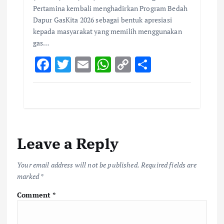
Pertamina kembali menghadirkan Program Bedah
Dapur GasKita 2026 sebagai bentuk apresiasi
kepada masyarakat yang memilih menggunakan
gas…
F
T
E
W
C
S
ac
w
m
h
o
h
e
it
ai
at
p
ar
b
te
l
s
y
e
o
r
A
Li
Leave a Reply
o
p
n
k
p
k
Your email address will not be published.
Required fields are
marked
*
Comment
*