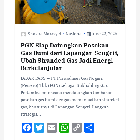
i
o
Shakira Marasyid
Nasional
June 22, 2026
n
PGN Siap Datangkan Pasokan
Gas Bumi dari Lapangan Sengeti,
Ubah Stranded Gas Jadi Energi
Berkelanjutan
JABAR PASS – PT Perusahaan Gas Negara
(Persero) Tbk (PGN) sebagai Subholding Gas
Pertamina berencana mendatangkan tambahan
pasokan gas bumi dengan memanfaatkan stranded
gas, khususnya di Lapangan Sengeti. Langkah
strategis…
F
T
E
W
C
S
ac
w
m
h
o
h