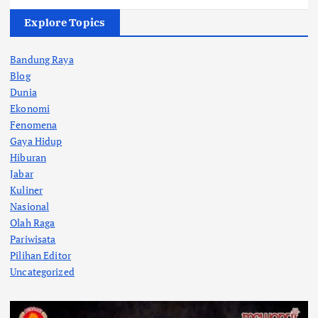
Explore Topics
Bandung Raya
Blog
Dunia
Ekonomi
Fenomena
Gaya Hidup
Hiburan
Jabar
Kuliner
Nasional
Olah Raga
Pariwisata
Pilihan Editor
Uncategorized