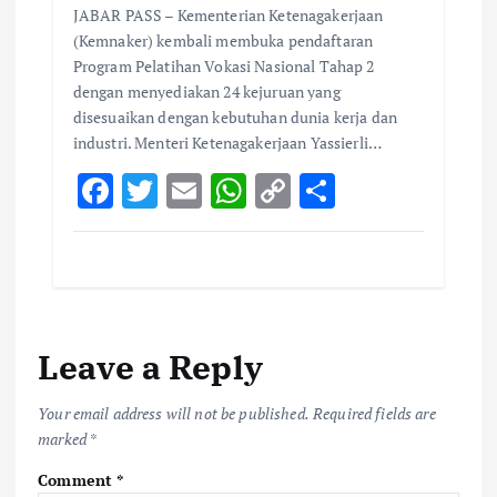
JABAR PASS – Kementerian Ketenagakerjaan
(Kemnaker) kembali membuka pendaftaran
Program Pelatihan Vokasi Nasional Tahap 2
dengan menyediakan 24 kejuruan yang
disesuaikan dengan kebutuhan dunia kerja dan
industri. Menteri Ketenagakerjaan Yassierli…
F
T
E
W
C
S
ac
w
m
h
o
h
e
it
ai
at
p
ar
b
te
l
s
y
e
o
r
A
Li
Leave a Reply
o
p
n
k
p
k
Your email address will not be published.
Required fields are
marked
*
Comment
*