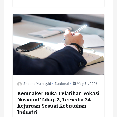
e
it
ai
at
p
ar
b
te
l
s
y
e
o
r
A
Li
o
p
n
k
p
k
Shakira Marasyid
Nasional
May 31, 2026
Kemnaker Buka Pelatihan Vokasi
Nasional Tahap 2, Tersedia 24
Kejuruan Sesuai Kebutuhan
Industri