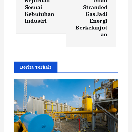
Kejuruan
Ubah
n
Sesuai
Stranded
Kebutuhan
Gas Jadi
a
Industri
Energi
Berkelanjut
v
an
i
g
Berita Terkait
a
t
i
o