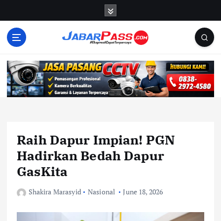
S
k
i
p
t
o
c
o
n
t
e
n
Raih Dapur Impian! PGN
t
Hadirkan Bedah Dapur
GasKita
Shakira Marasyid
Nasional
June 18, 2026