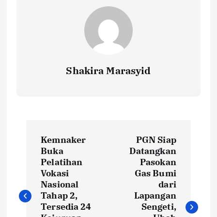
k
p
k
Shakira Marasyid
P
Kemnaker
PGN Siap
o
Buka
Datangkan
Pelatihan
Pasokan
s
Vokasi
Gas Bumi
Nasional
dari
t
Tahap 2,
Lapangan
Tersedia 24
Sengeti,