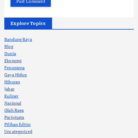
Explore Topics
Bandung Raya
Blog
Dunia
Ekonomi
Fenomena
Gaya Hidup
Hiburan
Jabar
Kuliner
Nasional
Olah Raga
Pariwisata
Pilihan Editor
Uncategorized