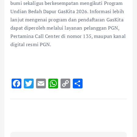
bumi sekaligus berkesempatan mengikuti Program
Undian Bedah Dapur GasKita 2026. Informasi lebih
lanjut mengenai program dan pendaftaran GasKita
dapat diperoleh melalui layanan pelanggan PGN,
Pertamina Call Center di nomor 135, maupun kanal
digital resmi PGN.
F
T
E
W
C
S
ac
w
m
h
o
h
e
it
ai
at
p
ar
b
te
l
s
y
e
o
r
A
Li
o
p
n