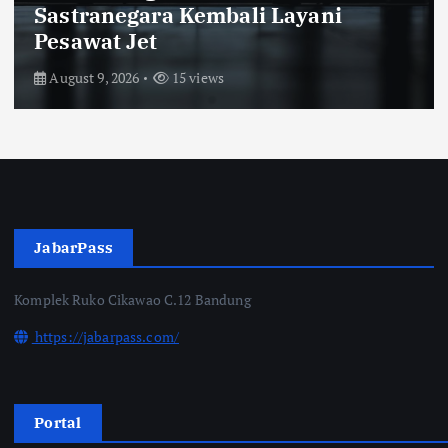
Konsep Refined Label dengan
Desain Timeless
August 8, 2026
28 views
JabarPass
Komplek Ruko Cikawao C.12 Bandung
https://jabarpass.com/
Portal