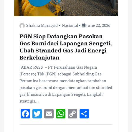
n
Shakira Marasyid
Nasional
June 22, 2026
PGN Siap Datangkan Pasokan
Gas Bumi dari Lapangan Sengeti,
Ubah Stranded Gas Jadi Energi
Berkelanjutan
JABAR PASS – PT Perusahaan Gas Negara
(Persero) Tbk (PGN) sebagai Subholding Gas
Pertamina berencana mendatangkan tambahan
pasokan gas bumi dengan memanfaatkan stranded
gas, khususnya di Lapangan Sengeti. Langkah
strategis…
F
T
E
W
C
S
ac
w
m
h
o
h