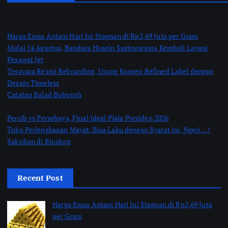
Harga Emas Antam Hari Ini Stagnan di Rp2,69 Juta per Gram
Mulai 14 Agustus, Bandara Husein Sastranegara Kembali Layani
Pesawat Jet
Tesavara Resmi Rebranding, Usung Konsep Refined Label dengan
Desain Timeless
Catatan Balad Bobotoh
Persib vs Persebaya, Final Ideal Piala Presiden 2026
Toko Perlengkapan Mayat, Bisa Laku dengan Syarat ini, Ngeri …!
Saksikan di Bioskop
Recent Post
Harga Emas Antam Hari Ini Stagnan di Rp2,69 Juta
per Gram
by Shakira Marasyid