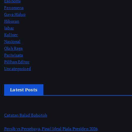
Ekonomi
Fenomena
Gaya Hidup
Hiburan
Jabar
Kuliner
Nasional
Olah Raga
Pariwisata
Pilihan Editor
Uncategorized
Latest Posts
Catatan Balad Bobotoh
Persib vs Persebaya, Final Ideal Piala Presiden 2026