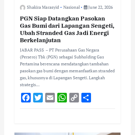
o
Shakira Marasyid
Nasional
June 22, 2026
n
PGN Siap Datangkan Pasokan
Gas Bumi dari Lapangan Sengeti,
Ubah Stranded Gas Jadi Energi
Berkelanjutan
JABAR PASS – PT Perusahaan Gas Negara
(Persero) Tbk (PGN) sebagai Subholding Gas
Pertamina berencana mendatangkan tambahan
pasokan gas bumi dengan memanfaatkan stranded
gas, khususnya di Lapangan Sengeti. Langkah
strategis…
F
T
E
W
C
S
ac
w
m
h
o
h
e
it
ai
at
p
ar
b
te
l
s
y
e