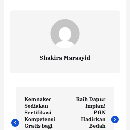
o
r
A
Li
o
p
n
k
p
k
Shakira Marasyid
P
Kemnaker
Raih Dapur
o
Sediakan
Impian!
Sertifikasi
PGN
s
Kompetensi
Hadirkan
Gratis bagi
Bedah