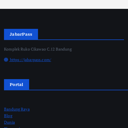
JabarPass
Komplek Ruko Cikawao C.12 Bandung
https://jabarpass.com/
Portal
Bandung Raya
Blog
Dunia