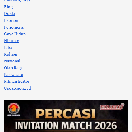
Blog
Dunia
Ekonomi
Fenomena
Gaya Hidup
Hiburan
Jabar
Kuliner
Nasional
Olah Raga
Pariwisata
Pilihan Editor
Uncategorized