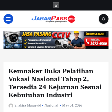
S
k
i
p
t
o
c
o
n
t
e
n
Kemnaker Buka Pelatihan
t
Vokasi Nasional Tahap 2,
Tersedia 24 Kejuruan Sesuai
Kebutuhan Industri
Shakira Marasyid
Nasional
May 31, 2026