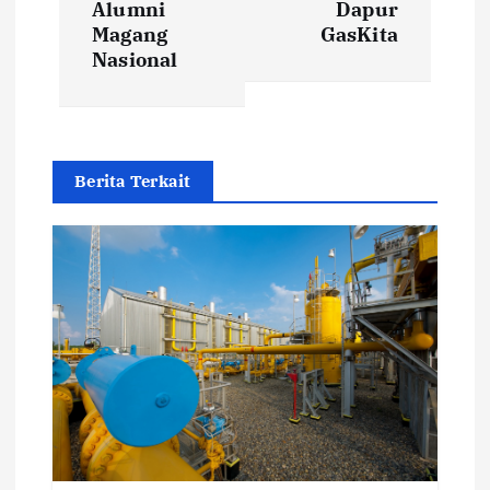
t
Alumni
Dapur
Magang
GasKita
Nasional
n
a
v
Berita Terkait
i
g
a
t
i