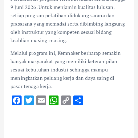
9 Juni 2026. Untuk menjamin kualitas lulusan,
setiap program pelatihan didukung sarana dan
prasarana yang memadai serta dibimbing langsung
oleh instruktur yang kompeten sesuai bidang
keahlian masing-masing.
Melalui program ini, Kemnaker berharap semakin
banyak masyarakat yang memiliki keterampilan
sesuai kebutuhan industri sehingga mampu
meningkatkan peluang kerja dan daya saing di
pasar tenaga kerja.
F
T
E
W
C
S
ac
w
m
h
o
h
e
it
ai
at
p
ar
b
te
l
s
y
e