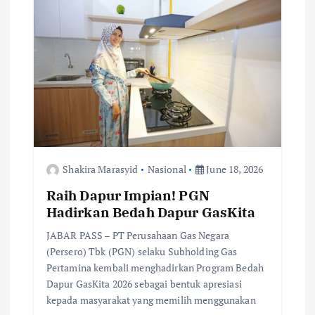
o
r
A
Li
o
p
n
k
p
k
Shakira Marasyid
Nasional
June 18, 2026
Raih Dapur Impian! PGN
Hadirkan Bedah Dapur GasKita
JABAR PASS – PT Perusahaan Gas Negara
(Persero) Tbk (PGN) selaku Subholding Gas
Pertamina kembali menghadirkan Program Bedah
Dapur GasKita 2026 sebagai bentuk apresiasi
kepada masyarakat yang memilih menggunakan