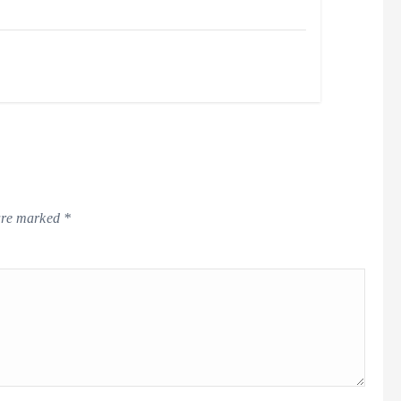
 are marked
*