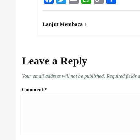
ac
w
m
ha
o
ha
eb
itt
ai
ts
p
re
Lanjut Membaca
o
er
l
A
y
o
p
Li
k
p
n
k
Leave a Reply
Your email address will not be published.
Required fields
Comment
*