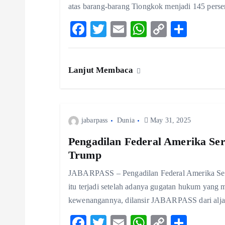
atas barang-barang Tiongkok menjadi 145 perse
g
F
T
E
W
C
S
ac
w
m
ha
o
ha
a
eb
itt
ai
ts
p
re
t
Lanjut Membaca
o
er
l
A
y
o
p
Li
i
k
p
n
jabarpass
Dunia
May 31, 2025
k
o
Pengadilan Federal Amerika Ser
Trump
n
JABARPASS – Pengadilan Federal Amerika Seri
itu terjadi setelah adanya gugatan hukum yang 
kewenangannya, dilansir JABARPASS dari alja
F
T
E
W
C
S