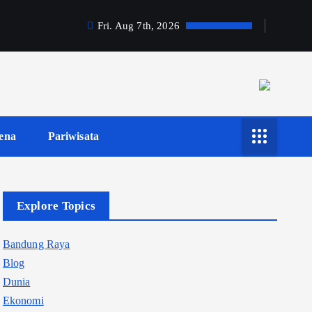
Fri. Aug 7th, 2026
ena
Pariwisata
Explore Topics
Bandung Raya
Blog
Dunia
Ekonomi