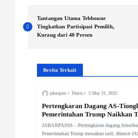
P
Tantangan Utama Tebboune
o
Tingkatkan Partisipasi Pemilih,
Kurang dari 40 Persen
s
t
Berita Terkait
n
jabarpass
Dunia
May 31, 2025
a
Pertengkaran Dagang AS-Tiongk
v
Pemerintahan Trump Naikkan T
JABARPASSS – Pertengkaran dagang Amerika Se
i
Pemerintahan Trump menaikan tarif, dilansir J