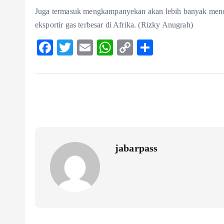
Juga termasuk mengkampanyekan akan lebih banyak mencip
eksportir gas terbesar di Afrika. (Rizky Anugrah)
F
T
E
W
C
S
ac
w
m
ha
o
ha
eb
itt
ai
ts
p
re
o
er
l
A
y
o
p
Li
k
p
n
k
jabarpass