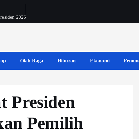
 Presiden 2026
dup
Olah Raga
Hiburan
Ekonomi
Fenom
 Presiden
kan Pemilih