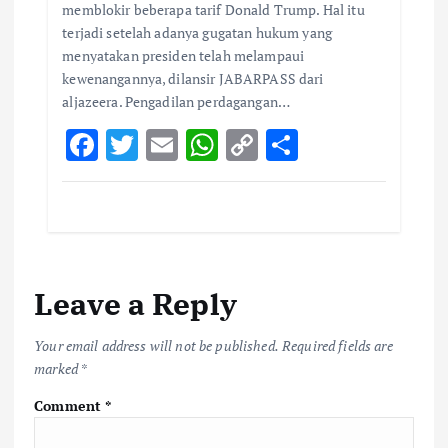
memblokir beberapa tarif Donald Trump. Hal itu
terjadi setelah adanya gugatan hukum yang
menyatakan presiden telah melampaui
kewenangannya, dilansir JABARPASS dari
aljazeera. Pengadilan perdagangan…
F
T
E
W
C
S
ac
w
m
h
o
h
e
it
ai
at
p
ar
b
te
l
s
y
e
o
r
A
Li
Leave a Reply
o
p
n
k
p
k
Your email address will not be published.
Required fields are
marked
*
Comment
*