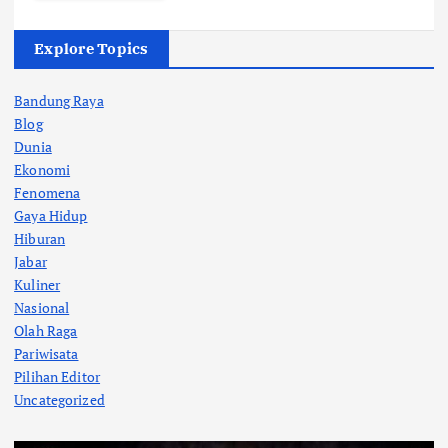
Explore Topics
Bandung Raya
Blog
Dunia
Ekonomi
Fenomena
Gaya Hidup
Hiburan
Jabar
Kuliner
Nasional
Olah Raga
Pariwisata
Pilihan Editor
Uncategorized