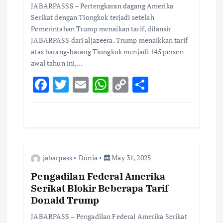
t
JABARPASSS – Pertengkaran dagang Amerika
Serikat dengan Tiongkok terjadi setelah
i
Pemerintahan Trump menaikan tarif, dilansir
JABARPASS dari aljazeera. Trump menaikkan tarif
o
atas barang-barang Tiongkok menjadi 145 persen
awal tahun ini,…
n
F
T
E
W
C
S
ac
w
m
h
o
h
e
it
ai
at
p
ar
b
te
l
s
y
e
o
r
A
Li
jabarpass
Dunia
May 31, 2025
o
p
n
k
p
k
Pengadilan Federal Amerika
Serikat Blokir Beberapa Tarif
Donald Trump
JABARPASS – Pengadilan Federal Amerika Serikat