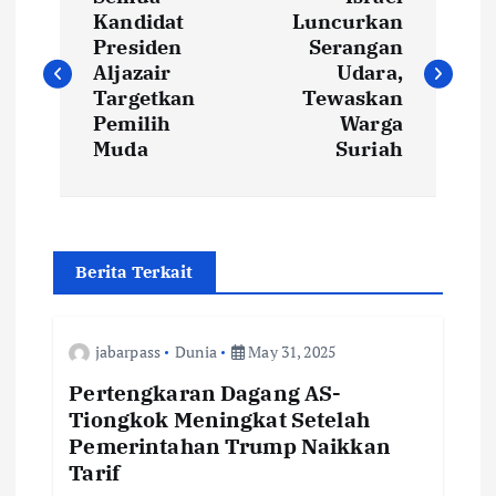
o
Kandidat
Luncurkan
Presiden
Serangan
s
Aljazair
Udara,
Targetkan
Tewaskan
t
Pemilih
Warga
Muda
Suriah
n
a
Berita Terkait
v
i
jabarpass
Dunia
May 31, 2025
Pertengkaran Dagang AS-
g
Tiongkok Meningkat Setelah
Pemerintahan Trump Naikkan
a
Tarif