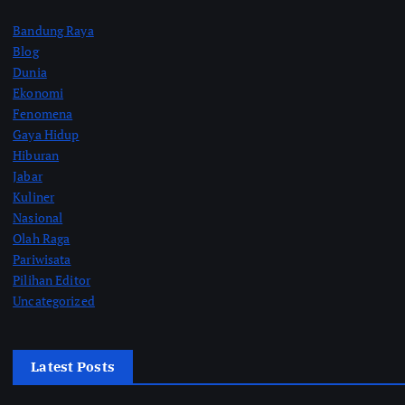
Bandung Raya
Blog
Dunia
Ekonomi
Fenomena
Gaya Hidup
Hiburan
Jabar
Kuliner
Nasional
Olah Raga
Pariwisata
Pilihan Editor
Uncategorized
Latest Posts