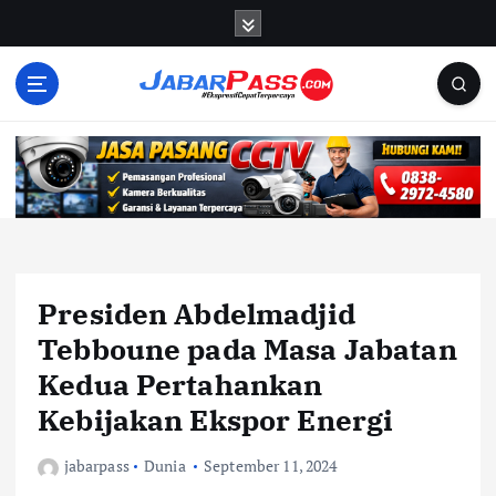
S
k
i
p
t
o
c
o
n
t
e
n
Presiden Abdelmadjid
t
Tebboune pada Masa Jabatan
Kedua Pertahankan
Kebijakan Ekspor Energi
jabarpass
Dunia
September 11, 2024