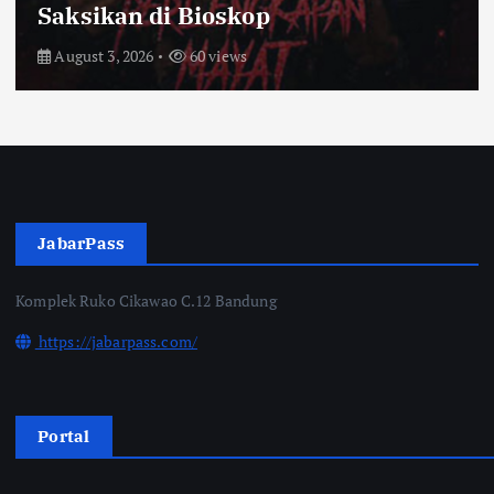
Saksikan di Bioskop
August 3, 2026
60 views
JabarPass
Komplek Ruko Cikawao C.12 Bandung
https://jabarpass.com/
Portal