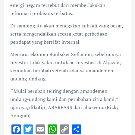
energi negara tersebut dan memberlakukan
reformasi probisnis terbatas.
Di samping itu akan menegakan subsidi yang besar,
serta mengendalikan secara ketat perbedaan
pendapat yang bersifat internal.
Menurut ekonom Boubaker Sellamim, sebelumnya
investor tidak yakin untuk berinvestasi di Aljazair,
kemudian berubah setelah adanya amandemen
undang-undang.
“Mulai berubah seiring dengan amandemen
undang-undang kami dan perubahan citra kami,”
ujarnya, dikutip JABARPASS dari aljazeera. (Rizky
Anugrah)
F
T
E
W
C
S