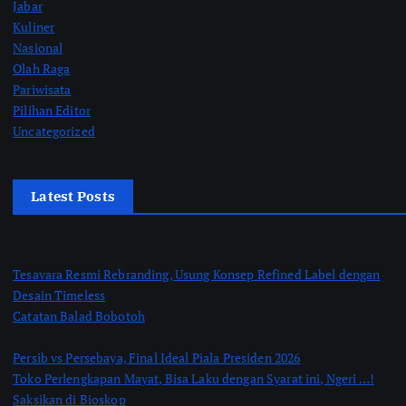
Jabar
Kuliner
Nasional
Olah Raga
Pariwisata
Pilihan Editor
Uncategorized
Latest Posts
Tesavara Resmi Rebranding, Usung Konsep Refined Label dengan
Desain Timeless
Catatan Balad Bobotoh
Persib vs Persebaya, Final Ideal Piala Presiden 2026
Toko Perlengkapan Mayat, Bisa Laku dengan Syarat ini, Ngeri …!
Saksikan di Bioskop