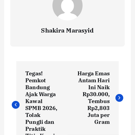
Shakira Marasyid
P
Tegas!
Harga Emas
o
Pemkot
Antam Hari
Bandung
Ini Naik
s
Ajak Warga
Rp30.000,
Kawal
Tembus
t
SPMB 2026,
Rp2,803
Tolak
Juta per
Pungli dan
Gram
n
Praktik