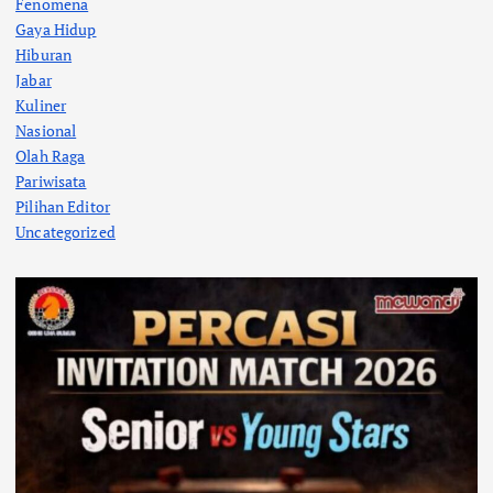
Fenomena
Gaya Hidup
Hiburan
Jabar
Kuliner
Nasional
Olah Raga
Pariwisata
Pilihan Editor
Uncategorized