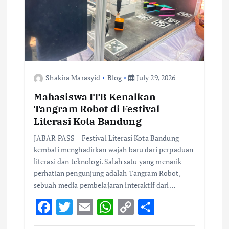
Shakira Marasyid
Blog
July 29, 2026
Mahasiswa ITB Kenalkan
Tangram Robot di Festival
Literasi Kota Bandung
JABAR PASS – Festival Literasi Kota Bandung
kembali menghadirkan wajah baru dari perpaduan
literasi dan teknologi. Salah satu yang menarik
perhatian pengunjung adalah Tangram Robot,
sebuah media pembelajaran interaktif dari…
F
T
E
W
C
S
ac
w
m
h
o
h