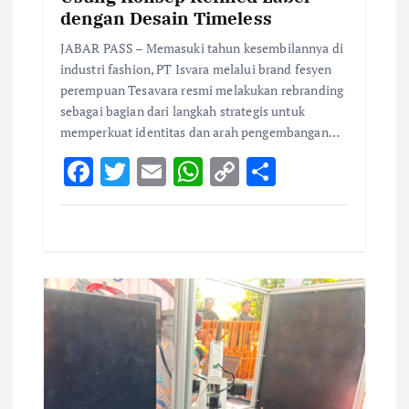
dengan Desain Timeless
JABAR PASS – Memasuki tahun kesembilannya di
industri fashion, PT Isvara melalui brand fesyen
perempuan Tesavara resmi melakukan rebranding
sebagai bagian dari langkah strategis untuk
memperkuat identitas dan arah pengembangan…
F
T
E
W
C
S
ac
w
m
h
o
h
e
it
ai
at
p
ar
b
te
l
s
y
e
o
r
A
Li
o
p
n
k
p
k