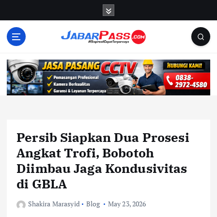
S
k
i
p
t
o
c
o
n
t
e
n
Persib Siapkan Dua Prosesi
t
Angkat Trofi, Bobotoh
Diimbau Jaga Kondusivitas
di GBLA
Shakira Marasyid
Blog
May 23, 2026