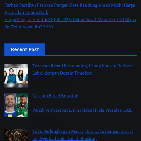
Farhan Pastikan Pasokan Pangan Kota Bandung Aman Meski Harga
Ayam dan Timun Naik
Harga Pangan Hari Ini 31 Juli 2026: Cabai Rawit Merah Rp54.450 per
Kg, Telur Ayam Rp29.550
Recent Post
Tesavara Resmi Rebranding, Usung Konsep Refined
Label dengan Desain Timeless
by Shakira Marasyid
August 8, 2026
Catatan Balad Bobotoh
Persib vs Persebaya, Final Ideal Piala Presiden 2026
by jabarpass
August 6, 2026
Toko Perlengkapan Mayat, Bisa Laku dengan Syarat
ini, Ngeri …! Saksikan di Bioskop