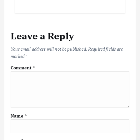
e
it
ai
at
p
ar
b
te
l
s
y
e
o
r
A
Li
Leave a Reply
o
p
n
k
p
k
Your email address will not be published.
Required fields are
marked
*
Comment
*
Name
*