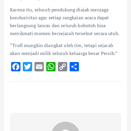
Karena itu, seluruh pendukung diajak menjaga
kondusivitas agar setiap rangkaian acara dapat
berlangsung lancar dan seluruh bobotoh bisa
menikmati momen bersejarah tersebut secara utuh.
“Trofi mungkin diangkat oleh tim, tetapi sejarah
akan menjadi milik seluruh keluarga besar Persib.”
F
T
E
W
C
S
ac
w
m
h
o
h
e
it
ai
at
p
ar
b
te
l
s
y
e
o
r
A
Li
o
p
n
k
p
k