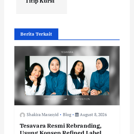
Titip Kursi
a
v
i
Berita Terkait
g
a
t
i
o
Shakira Marasyid
Blog
August 8, 2026
n
Tesavara Resmi Rebranding,
Usung Konsep Refined Label