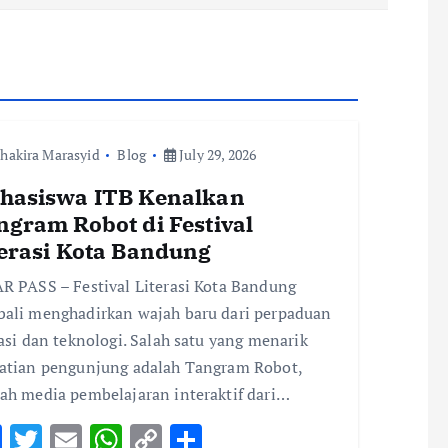
hakira Marasyid
Blog
July 29, 2026
hasiswa ITB Kenalkan
ngram Robot di Festival
terasi Kota Bandung
R PASS – Festival Literasi Kota Bandung
ali menghadirkan wajah baru dari perpaduan
rasi dan teknologi. Salah satu yang menarik
atian pengunjung adalah Tangram Robot,
ah media pembelajaran interaktif dari…
F
T
E
W
C
S