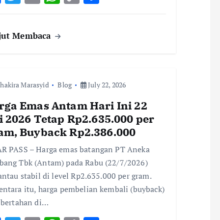
ac
w
m
h
o
h
e
it
ai
at
p
ar
jut Membaca
b
te
l
s
y
e
o
r
A
Li
o
p
n
hakira Marasyid
k
Blog
p
k
July 22, 2026
rga Emas Antam Hari Ini 22
i 2026 Tetap Rp2.635.000 per
am, Buyback Rp2.386.000
R PASS – Harga emas batangan PT Aneka
ang Tbk (Antam) pada Rabu (22/7/2026)
antau stabil di level Rp2.635.000 per gram.
ntara itu, harga pembelian kembali (buyback)
 bertahan di…