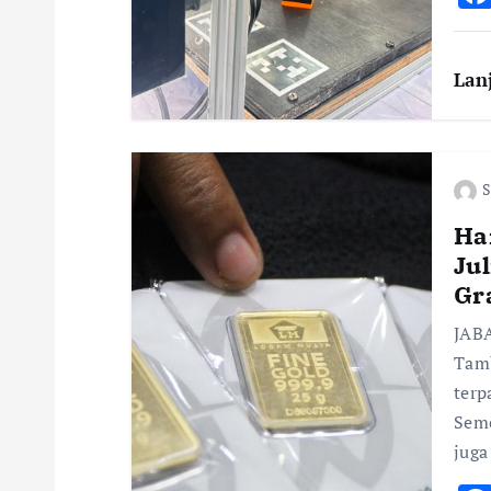
t
i
Lan
o
n
S
Ha
Jul
Gr
JABA
Tamb
terp
Seme
juga