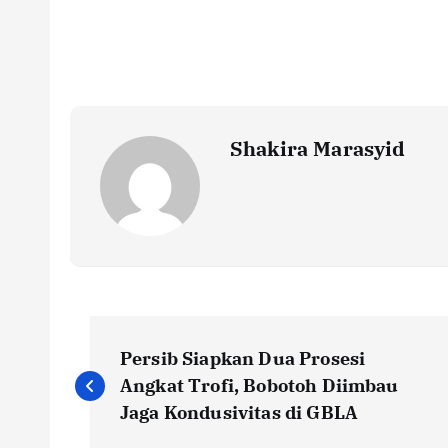
e
it
ai
at
p
ar
b
te
l
s
y
e
o
r
A
Li
o
p
n
k
p
k
Shakira Marasyid
P
Persib Siapkan Dua Prosesi
o
Angkat Trofi, Bobotoh Diimbau
Jaga Kondusivitas di GBLA