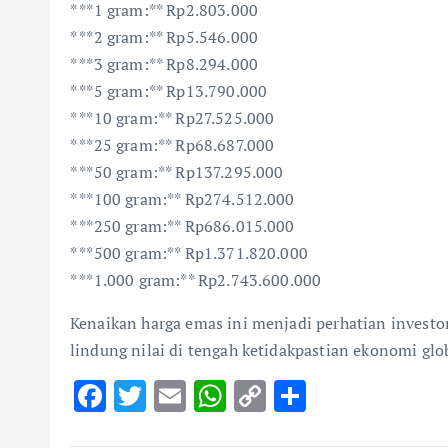
* **1 gram:** Rp2.803.000
* **2 gram:** Rp5.546.000
* **3 gram:** Rp8.294.000
* **5 gram:** Rp13.790.000
* **10 gram:** Rp27.525.000
* **25 gram:** Rp68.687.000
* **50 gram:** Rp137.295.000
* **100 gram:** Rp274.512.000
* **250 gram:** Rp686.015.000
* **500 gram:** Rp1.371.820.000
* **1.000 gram:** Rp2.743.600.000
Kenaikan harga emas ini menjadi perhatian invest
lindung nilai di tengah ketidakpastian ekonomi glo
F
T
E
W
C
S
ac
w
m
h
o
h