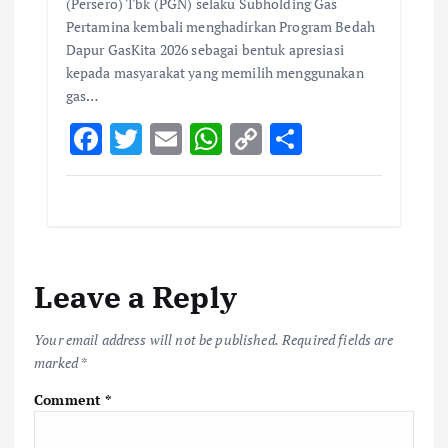
(Persero) Tbk (PGN) selaku Subholding Gas
Pertamina kembali menghadirkan Program Bedah
Dapur GasKita 2026 sebagai bentuk apresiasi
kepada masyarakat yang memilih menggunakan
gas…
F
T
E
W
C
S
ac
w
m
h
o
h
e
it
ai
at
p
ar
b
te
l
s
y
e
o
r
A
Li
Leave a Reply
o
p
n
k
p
k
Your email address will not be published.
Required fields are
marked
*
Comment
*