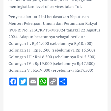
meningkatkan level of services jalan Tol.
Penyesuaian tarif ini berdasarkan Keputusan
Menteri Pekerjaan Umum dan Perumahan Rakyat
(PUPR) No. 2130/KPTS/M/2024 tanggal 22 Agustus
2024. Adapun besarannya sebagai berikut:
Golongan I : Rp11.000 (sebelumnya Rp10.500)
Golongan II : Rp16.500 (sebelumnya Rp 15.500)
Golongan III : Rp16.500 (sebelumnya Rp15.500)
Golongan IV : Rp19.000 (sebelumnya Rp17.500)
Golongan V : Rp19.000 (sebelumnya Rp17.500)
F
T
E
W
C
S
ac
w
m
h
o
h
e
it
ai
at
p
ar
b
te
l
s
y
e