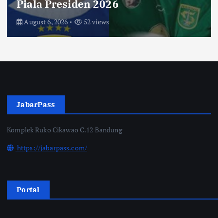
Saksikan di Bioskop
August 3, 2026
69 views
JabarPass
Komplek Ruko Cikawao C.12 Bandung
https://jabarpass.com/
Portal