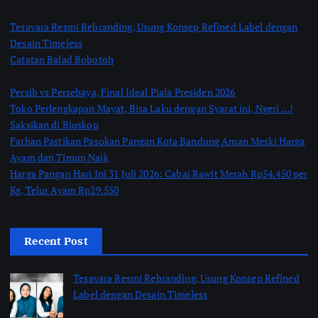
Tesavara Resmi Rebranding, Usung Konsep Refined Label dengan
Desain Timeless
Catatan Balad Bobotoh
Persib vs Persebaya, Final Ideal Piala Presiden 2026
Toko Perlengkapan Mayat, Bisa Laku dengan Syarat ini, Ngeri …!
Saksikan di Bioskop
Farhan Pastikan Pasokan Pangan Kota Bandung Aman Meski Harga
Ayam dan Timun Naik
Harga Pangan Hari Ini 31 Juli 2026: Cabai Rawit Merah Rp54.450 per
Kg, Telur Ayam Rp29.550
Recent Post
Tesavara Resmi Rebranding, Usung Konsep Refined
Label dengan Desain Timeless
by Shakira Marasyid