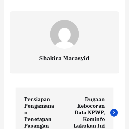
o
r
A
Li
o
p
n
k
p
k
Shakira Marasyid
P
Persiapan
Dugaan
o
Pengamana
Kebocoran
n
Data NPWP,
s
Penetapan
Kominfo
Pasangan
Lakukan Ini