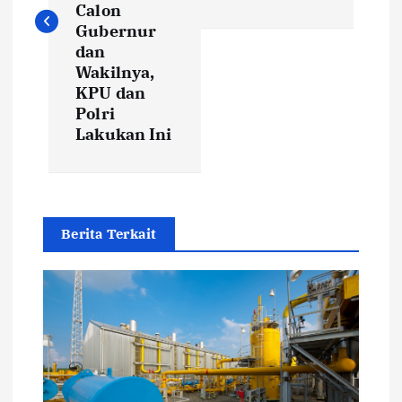
t
Calon
Gubernur
dan
n
Wakilnya,
KPU dan
a
Polri
Lakukan Ini
v
i
g
Berita Terkait
a
t
i