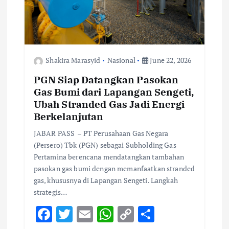
o
n
Shakira Marasyid
Nasional
June 22, 2026
PGN Siap Datangkan Pasokan
Gas Bumi dari Lapangan Sengeti,
Ubah Stranded Gas Jadi Energi
Berkelanjutan
JABAR PASS – PT Perusahaan Gas Negara
(Persero) Tbk (PGN) sebagai Subholding Gas
Pertamina berencana mendatangkan tambahan
pasokan gas bumi dengan memanfaatkan stranded
gas, khususnya di Lapangan Sengeti. Langkah
strategis…
F
T
E
W
C
S