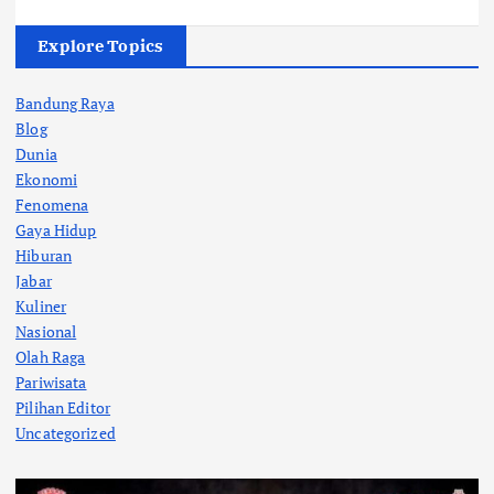
Explore Topics
Bandung Raya
Blog
Dunia
Ekonomi
Fenomena
Gaya Hidup
Hiburan
Jabar
Kuliner
Nasional
Olah Raga
Pariwisata
Pilihan Editor
Uncategorized