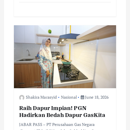
ac
w
m
h
o
h
e
it
ai
at
p
ar
b
te
l
s
y
e
o
r
A
Li
o
p
n
k
p
k
Shakira Marasyid
Nasional
June 18, 2026
Raih Dapur Impian! PGN
Hadirkan Bedah Dapur GasKita
JABAR PASS – PT Perusahaan Gas Negara