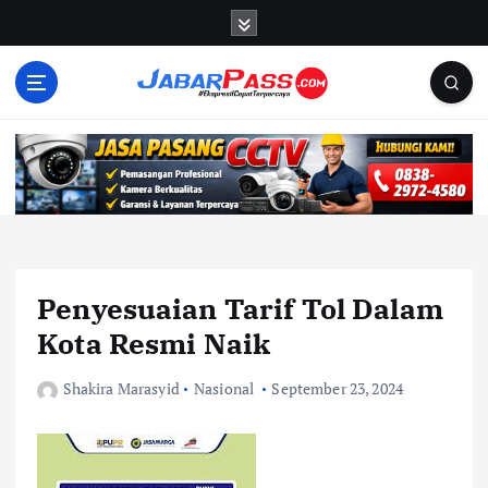
S
k
i
p
t
o
c
o
n
t
e
n
Penyesuaian Tarif Tol Dalam
t
Kota Resmi Naik
Shakira Marasyid
Nasional
September 23, 2024