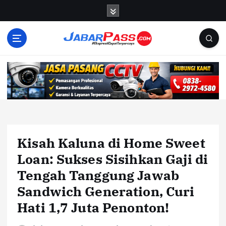
S
k
i
p
t
o
c
o
n
t
e
n
Kisah Kaluna di Home Sweet
t
Loan: Sukses Sisihkan Gaji di
Tengah Tanggung Jawab
Sandwich Generation, Curi
Hati 1,7 Juta Penonton!