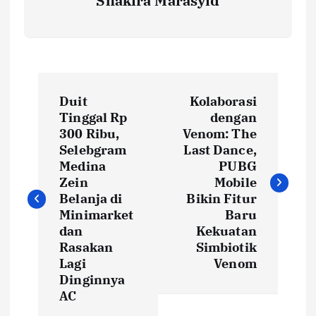
Shakira Marasyid
P
Duit
Kolaborasi
o
Tinggal Rp
dengan
300 Ribu,
Venom: The
s
Selebgram
Last Dance,
Medina
PUBG
t
Zein
Mobile
Belanja di
Bikin Fitur
Minimarket
Baru
n
dan
Kekuatan
Rasakan
Simbiotik
a
Lagi
Venom
Dinginnya
v
AC