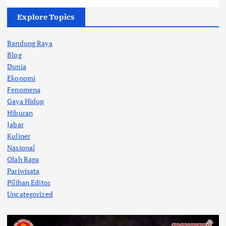
Explore Topics
Bandung Raya
Blog
Dunia
Ekonomi
Fenomena
Gaya Hidup
Hiburan
Jabar
Kuliner
Nasional
Olah Raga
Pariwisata
Pilihan Editor
Uncategorized