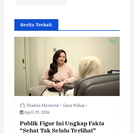
i
g
Berita Terkait
a
t
i
o
n
Shakira Marasyid
Gaya Hidup
April 29, 2026
Publik Figur Ini Ungkap Fakta
“Sehat Tak Selalu Terlihat”