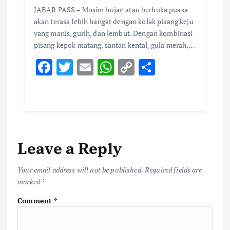
JABAR PASS – Musim hujan atau berbuka puasa
akan terasa lebih hangat dengan kolak pisang keju
yang manis, gurih, dan lembut. Dengan kombinasi
pisang kepok matang, santan kental, gula merah,…
F
T
E
W
C
S
ac
w
m
h
o
h
e
it
ai
at
p
ar
b
te
l
s
y
e
o
r
A
Li
Leave a Reply
o
p
n
k
p
k
Your email address will not be published.
Required fields are
marked
*
Comment
*