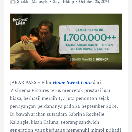
Shakira Marasyid
Gaya Hidup
October 25, 2024
JABAR PASS – Film
Home Sweet Loan
dari
Visinema Pictures terus mencetak prestasi luar
biasa, berhasil meraih 1,7 juta penonton sejak
penayangan perdananya pada 26 September 2024.
Di bawah arahan sutradara Sabrina Rochelle
Kalangie, kisah Kaluna, seorang sandwich
generation yang berjuang memenuhi mimpi pribadi