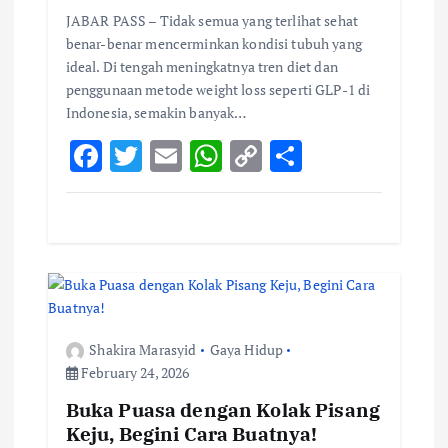
JABAR PASS – Tidak semua yang terlihat sehat
benar-benar mencerminkan kondisi tubuh yang
ideal. Di tengah meningkatnya tren diet dan
penggunaan metode weight loss seperti GLP-1 di
Indonesia, semakin banyak…
F
T
E
W
C
S
ac
w
m
h
o
h
e
it
ai
at
p
ar
b
te
l
s
y
e
o
r
A
Li
o
p
n
k
p
k
Shakira Marasyid
Gaya Hidup
February 24, 2026
Buka Puasa dengan Kolak Pisang
Keju, Begini Cara Buatnya!