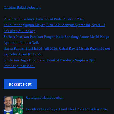
Catatan Balad Bobotoh
Persib vs Persebaya, Final Ideal Piala Presiden 2026
Toko Perlengkapan Mayat, Bisa Laku dengan Syarat ini, Ngeri …!
Saksikan di Bioskop
Farhan Pastikan Pasokan Pangan Kota Bandung Aman Meski Harga
Ayam dan Timun Naik
Harga Pangan Hari Ini 31 Juli 2026: Cabai Rawit Merah Rp54.450 per
Kg, Telur Ayam Rp29.550
Jembatan Dago Diperbaiki, Pemkot Bandung Siapkan Opsi
Pembangunan Baru
Recent Post
Catatan Balad Bobotoh
Persib vs Persebaya, Final Ideal Piala Presiden 2026