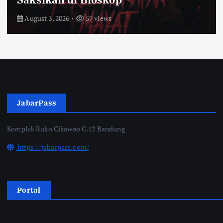
July 31, 2026
62 views
JabarPass
Komplek Ruko Cikawao C.12 Bandung
https://jabarpass.com/
Portal