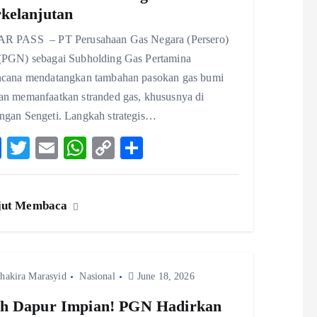
kelanjutan
R PASS – PT Perusahaan Gas Negara (Persero)
(PGN) sebagai Subholding Gas Pertamina
ncana mendatangkan tambahan pasokan gas bumi
an memanfaatkan stranded gas, khususnya di
ngan Sengeti. Langkah strategis…
F
T
E
W
C
S
ac
w
m
ha
o
ha
eb
itt
ai
ts
p
re
jut Membaca
o
er
l
A
y
o
p
Li
k
p
n
hakira Marasyid
Nasional
k
June 18, 2026
h Dapur Impian! PGN Hadirkan