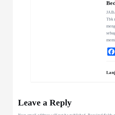
Be
JABA
Tbk 
meng
seba
memi
Lan
Leave a Reply