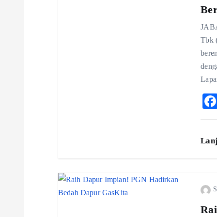
i
Ber
JABA
g
Tbk 
bere
a
deng
Lapa
t
i
Lan
o
n
S
Rai