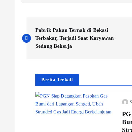
P
Pabrik Pakan Ternak di Bekasi
o
Terbakar, Terjadi Saat Karyawan
Sedang Bekerja
s
t
Berita Terkait
n
S
a
PGN
v
Bum
Str