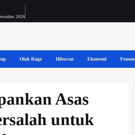
 Presiden 2026
dup
Olah Raga
Hiburan
Ekonomi
Fenom
pankan Asas
rsalah untuk