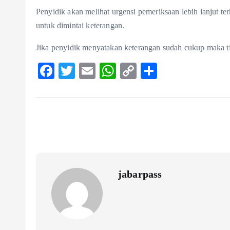
Penyidik akan melihat urgensi pemeriksaan lebih lanjut t
untuk dimintai keterangan.
Jika penyidik menyatakan keterangan sudah cukup maka t
F
T
E
W
C
S
ac
w
m
ha
o
ha
eb
itt
ai
ts
p
re
o
er
l
A
y
o
p
Li
k
p
n
k
jabarpass