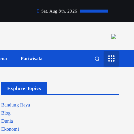
Sat. Aug 8th, 2026
ena
Pariwisata
Explore Topics
Bandung Raya
Blog
Dunia
Ekonomi