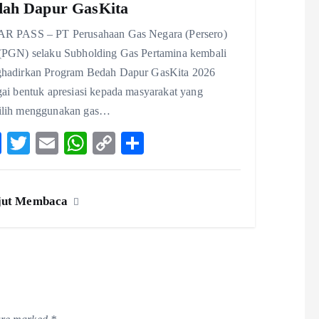
dah Dapur GasKita
R PASS – PT Perusahaan Gas Negara (Persero)
(PGN) selaku Subholding Gas Pertamina kembali
hadirkan Program Bedah Dapur GasKita 2026
gai bentuk apresiasi kepada masyarakat yang
lih menggunakan gas…
F
T
E
W
C
S
ac
w
m
ha
o
ha
eb
itt
ai
ts
p
re
jut Membaca
o
er
l
A
y
o
p
Li
k
p
n
k