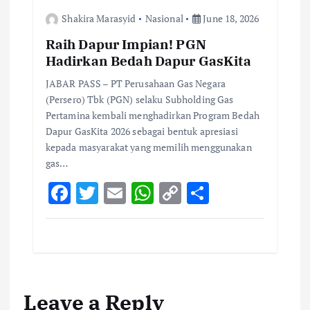
Shakira Marasyid
Nasional
June 18, 2026
Raih Dapur Impian! PGN
Hadirkan Bedah Dapur GasKita
JABAR PASS – PT Perusahaan Gas Negara
(Persero) Tbk (PGN) selaku Subholding Gas
Pertamina kembali menghadirkan Program Bedah
Dapur GasKita 2026 sebagai bentuk apresiasi
kepada masyarakat yang memilih menggunakan
gas…
F
T
E
W
C
S
ac
w
m
h
o
h
e
it
ai
at
p
ar
b
te
l
s
y
e
o
r
A
Li
Leave a Reply
o
p
n