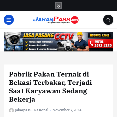
S
k
i
p
t
o
c
o
n
t
e
n
Pabrik Pakan Ternak di
t
Bekasi Terbakar, Terjadi
Saat Karyawan Sedang
Bekerja
jabarpass
Nasional
November 7, 2024