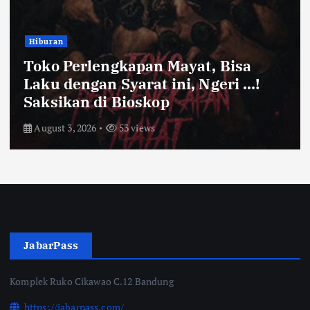
Bandung Raya
Farhan Pastikan Pasokan Pangan
Kota Bandung Aman Meski Harga
Ayam dan Timun Naik
July 31, 2026
57 views
JabarPass
Komplek Ruko Cikawao C.12 Bandung
https://jabarpass.com/