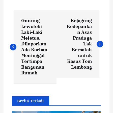
P
Gunung
Kejagung
o
Lewotobi
Kedepanka
Laki-Laki
n Asas
s
Meletus,
Praduga
Dilaporkan
Tak
t
Ada Korban
Bersalah
Meninggal
untuk
Tertimpa
Kasus Tom
n
Bangunan
Lembong
Rumah
a
v
i
Berita Terkait