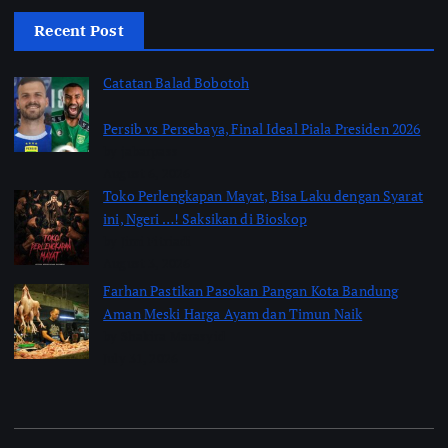
Recent Post
Catatan Balad Bobotoh
Persib vs Persebaya, Final Ideal Piala Presiden 2026
by jabarpass
August 6, 2026
Toko Perlengkapan Mayat, Bisa Laku dengan Syarat
ini, Ngeri …! Saksikan di Bioskop
by Jimi Fitriadi
August 3, 2026
Farhan Pastikan Pasokan Pangan Kota Bandung
Aman Meski Harga Ayam dan Timun Naik
by Shakira Marasyid
July 31, 2026