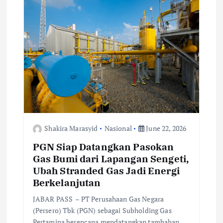
g
a
t
i
o
n
Shakira Marasyid
Nasional
June 22, 2026
PGN Siap Datangkan Pasokan
Gas Bumi dari Lapangan Sengeti,
Ubah Stranded Gas Jadi Energi
Berkelanjutan
JABAR PASS – PT Perusahaan Gas Negara
(Persero) Tbk (PGN) sebagai Subholding Gas
Pertamina berencana mendatangkan tambahan