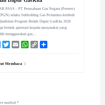
dah Dapur GasKita
R PASS – PT Perusahaan Gas Negara (Persero)
(PGN) selaku Subholding Gas Pertamina kembali
hadirkan Program Bedah Dapur GasKita 2026
gai bentuk apresiasi kepada masyarakat yang
lih menggunakan gas…
F
T
E
W
C
S
ac
w
m
ha
o
ha
eb
itt
ai
ts
p
re
jut Membaca
o
er
l
A
y
o
p
Li
k
p
n
k
 are marked
*