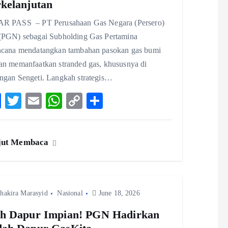
kelanjutan
R PASS – PT Perusahaan Gas Negara (Persero)
(PGN) sebagai Subholding Gas Pertamina
ncana mendatangkan tambahan pasokan gas bumi
an memanfaatkan stranded gas, khususnya di
ngan Sengeti. Langkah strategis…
F
T
E
W
C
S
ac
w
m
ha
o
ha
eb
itt
ai
ts
p
re
jut Membaca
o
er
l
A
y
o
p
Li
k
p
n
hakira Marasyid
Nasional
k
June 18, 2026
h Dapur Impian! PGN Hadirkan