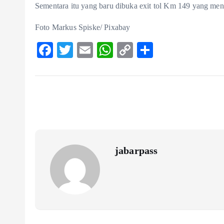
Sementara itu yang baru dibuka exit tol Km 149 yang me
Foto Markus Spiske/ Pixabay
F
T
E
W
C
S
ac
w
m
ha
o
ha
eb
itt
ai
ts
p
re
o
er
l
A
y
o
p
Li
k
p
n
k
jabarpass