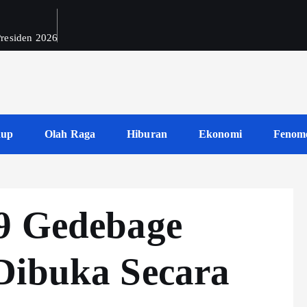
 Presiden 2026
dup
Olah Raga
Hiburan
Ekonomi
Fenom
9 Gedebage
Dibuka Secara