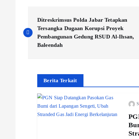
P
Ditreskrimsus Polda Jabar Tetapkan
o
Tersangka Dugaan Korupsi Proyek
Pembangunan Gedung RSUD Al-Ihsan,
s
Baleendah
t
n
Berita Terkait
a
S
v
PGN
Bum
i
Str