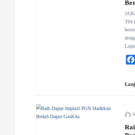
Ber
g
JABA
Tbk 
a
bere
deng
t
Lapa
i
o
Lan
n
S
Rai