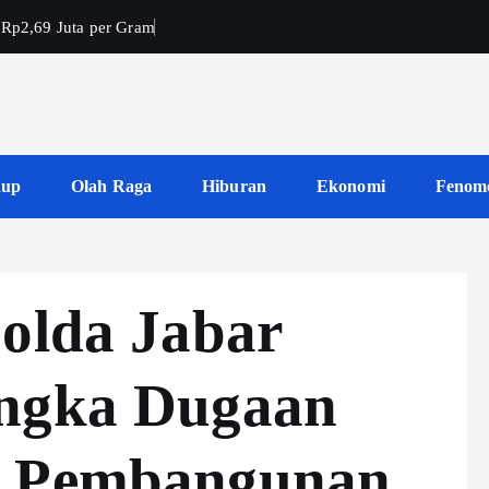
 Rp2,69 Juta per Gram
dup
Olah Raga
Hiburan
Ekonomi
Fenom
Polda Jabar
angka Dugaan
k Pembangunan