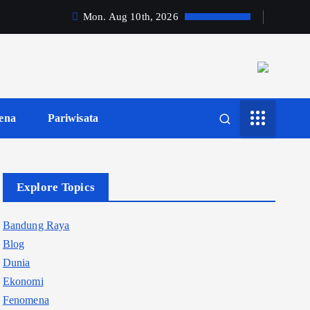
Mon. Aug 10th, 2026
ena
Pariwisata
Explore Topics
Bandung Raya
Blog
Dunia
Ekonomi
Fenomena