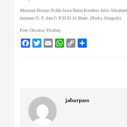
Menurut Humas Polda Jawa Barat Kombes Jules Abraham 
lanjutan D, F, dan G RSUD Al Ihsan. (Rizky Anugrah)
Foto Оксана/ Pixabay
F
T
E
W
C
S
ac
w
m
ha
o
ha
eb
itt
ai
ts
p
re
o
er
l
A
y
o
p
Li
k
p
n
k
jabarpass