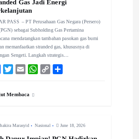
anded Gas Jadi Energi
kelanjutan
R PASS – PT Perusahaan Gas Negara (Persero)
(PGN) sebagai Subholding Gas Pertamina
ncana mendatangkan tambahan pasokan gas bumi
an memanfaatkan stranded gas, khususnya di
ngan Sengeti. Langkah strategis…
F
T
E
W
C
S
ac
w
m
ha
o
ha
eb
itt
ai
ts
p
re
jut Membaca
o
er
l
A
y
o
p
Li
k
p
n
hakira Marasyid
Nasional
k
June 18, 2026
h Dapur Impian! PGN Hadirkan