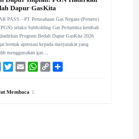
dah Dapur GasKita
R PASS – PT Perusahaan Gas Negara (Persero)
(PGN) selaku Subholding Gas Pertamina kembali
hadirkan Program Bedah Dapur GasKita 2026
gai bentuk apresiasi kepada masyarakat yang
lih menggunakan gas…
F
T
E
W
C
S
ac
w
m
ha
o
ha
eb
itt
ai
ts
p
re
jut Membaca
o
er
l
A
y
o
p
Li
k
p
n
k