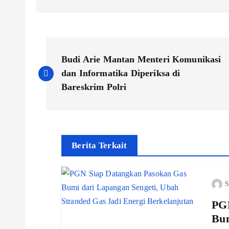
P
Budi Arie Mantan Menteri Komunikasi
o
dan Informatika Diperiksa di
Bareskrim Polri
s
t
Berita Terkait
n
S
a
PGN
v
Bum