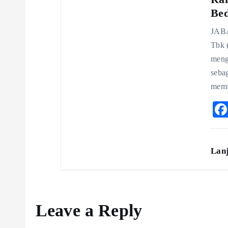
Be
JABA
Tbk 
meng
seba
memi
Lan
Leave a Reply