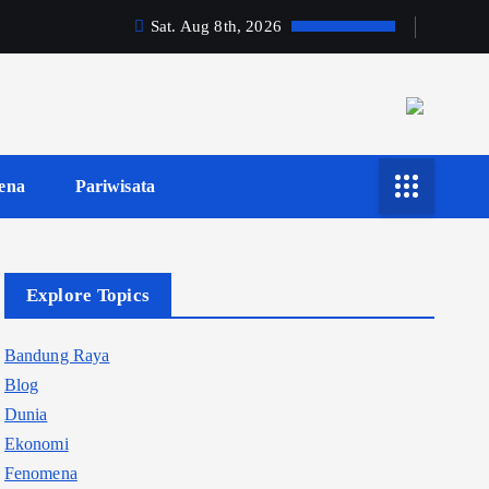
Sat. Aug 8th, 2026
ena
Pariwisata
Explore Topics
Bandung Raya
Blog
Dunia
Ekonomi
Fenomena