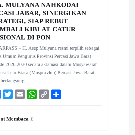
A. MULYANA NAHKODAI
CASI JABAR, SINERGIKAN
RATEGI, SIAP REBUT
MBALI KIBLAT CATUR
SIONAL DI PON
RPASS – H. Asep Mulyana resmi terpilih sebagai
a Umum Pengurus Provinsi Percasi Jawa Barat
ode 2026-2030 secara aklamasi dalam Musyawarah
insi Luar Biasa (Musprovlub) Percasi Jawa Barat
 berlangsung…
F
T
E
W
C
S
ac
w
m
ha
o
ha
eb
itt
ai
ts
p
re
jut Membaca
o
er
l
A
y
o
p
Li