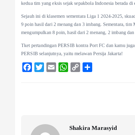
kedua tim yang eksis sejak sepakbola Indonesia berada di e
Sejauh ini di klasemen sementara Liga 1 2024-2025, sku
9 poin hasil dari 2 menang dan 3 imbang. Sementara, tim 
mengumpulkan 8 poin, hasil dari 2 menang, 2 imbang dan 1
Tket pertandingan PERSIB kontra Port FC dan kamu juga
PERSIB selanjutnya, yaitu melawan Persija Jakarta!
F
T
E
W
C
S
ac
w
m
ha
o
ha
eb
itt
ai
ts
p
re
o
er
l
A
y
o
p
Li
k
p
n
k
Shakira Marasyid