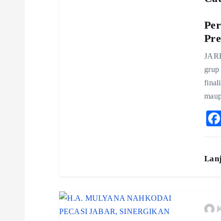
a
v
Per
Pre
i
JARB
grup 
g
fina
maup
a
t
Lan
i
o
j