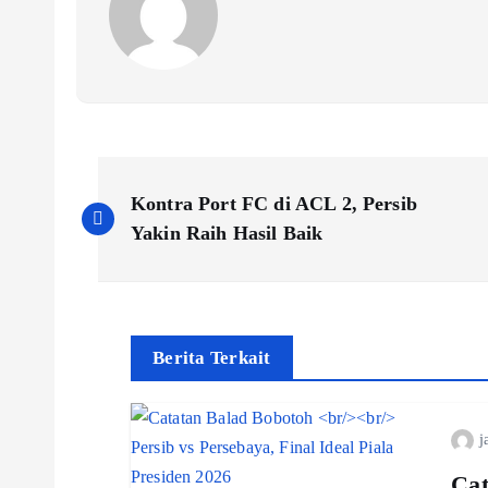
P
Kontra Port FC di ACL 2, Persib
o
Yakin Raih Hasil Baik
s
t
Berita Terkait
n
j
Cat