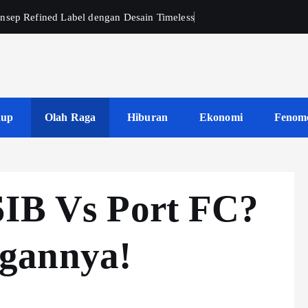
nsep Refined Label dengan Desain Timeless
dup
Olah Raga
Hiburan
Ekonomi
Fenom
SIB Vs Port FC?
gannya!