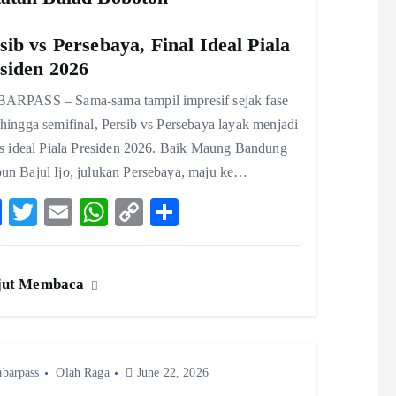
sib vs Persebaya, Final Ideal Piala
siden 2026
ARPASS – Sama-sama tampil impresif sejak fase
hingga semifinal, Persib vs Persebaya layak menjadi
lis ideal Piala Presiden 2026. Baik Maung Bandung
un Bajul Ijo, julukan Persebaya, maju ke…
F
T
E
W
C
S
ac
w
m
ha
o
ha
eb
itt
ai
ts
p
re
jut Membaca
o
er
l
A
y
o
p
Li
k
p
n
abarpass
Olah Raga
June 22, 2026
k