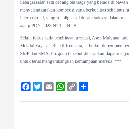
Sebagai salah satu cabang olahraga yang berada di bawa
menyelenggarakan kompetisi yang berkualitas sekaligus mel
internasional, yang sekaligus salah satu suksesi dalam me
ajang PON 2028 NTT – NTB
Selain fokus pada pembinaan prestasi, Asep Mulyana juga 
Melalui Yayasan Bhakti Kencana, ia berkomitmen memberika
SMP dan SMA. Program tersebut diharapkan dapat menjadi
untuk terus mengembangkan kemampuan mereka. ***
F
T
E
W
C
S
ac
w
m
ha
o
ha
eb
itt
ai
ts
p
re
o
er
l
A
y
o
p
Li