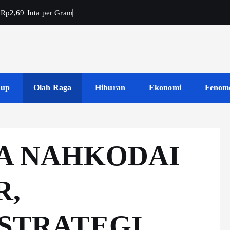
 Rp2,69 Juta per Gram
dup
Olah Raga
Hiburan
Ekonomi
Fenom
NA NAHKODAI
R,
STRATEGI,