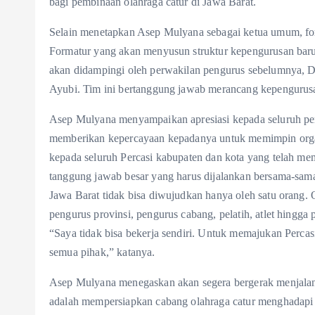
bagi pembinaan olahraga catur di Jawa Barat.
Selain menetapkan Asep Mulyana sebagai ketua umum, f
Formatur yang akan menyusun struktur kepengurusan bar
akan didampingi oleh perwakilan pengurus sebelumnya, Di
Ayubi. Tim ini bertanggung jawab merancang kepengurus
Asep Mulyana menyampaikan apresiasi kepada seluruh pen
memberikan kepercayaan kepadanya untuk memimpin organis
kepada seluruh Percasi kabupaten dan kota yang telah me
tanggung jawab besar yang harus dijalankan bersama-sama,
Jawa Barat tidak bisa diwujudkan hanya oleh satu orang. O
pengurus provinsi, pengurus cabang, pelatih, atlet hingga
“Saya tidak bisa bekerja sendiri. Untuk memajukan Perca
semua pihak,” katanya.
Asep Mulyana menegaskan akan segera bergerak menjalanka
adalah mempersiapkan cabang olahraga catur menghadapi 