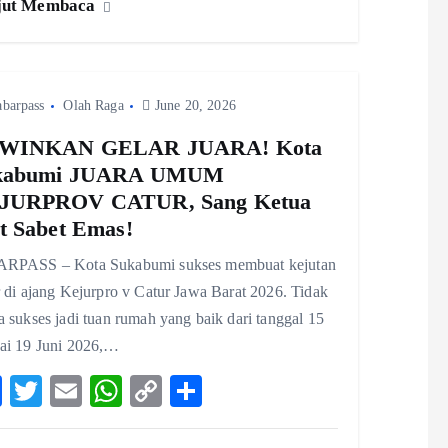
jut Membaca
o
er
l
A
y
o
p
Li
k
p
n
abarpass
Olah Raga
June 20, 2026
k
WINKAN GELAR JUARA! Kota
kabumi JUARA UMUM
JURPROV CATUR, Sang Ketua
t Sabet Emas!
RPASS – Kota Sukabumi sukses membuat kejutan
 di ajang Kejurpro v Catur Jawa Barat 2026. Tidak
sukses jadi tuan rumah yang baik dari tanggal 15
ai 19 Juni 2026,…
F
T
E
W
C
S
ac
w
m
ha
o
ha