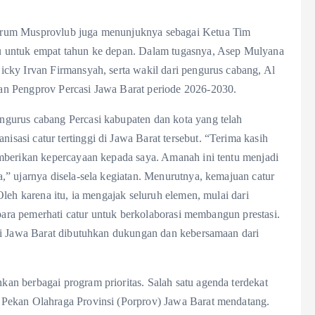
orum Musprovlub juga menunjuknya sebagai Ketua Tim
u untuk empat tahun ke depan. Dalam tugasnya, Asep Mulyana
cky Irvan Firmansyah, serta wakil dari pengurus cabang, Al
an Pengprov Percasi Jawa Barat periode 2026-2030.
gurus cabang Percasi kabupaten dan kota yang telah
asi catur tertinggi di Jawa Barat tersebut. “Terima kasih
mberikan kepercayaan kepada saya. Amanah ini tentu menjadi
” ujarnya disela-sela kegiatan. Menurutnya, kemajuan catur
leh karena itu, ia mengajak seluruh elemen, mulai dari
 para pemerhati catur untuk berkolaborasi membangun prestasi.
si Jawa Barat dibutuhkan dukungan dan kebersamaan dari
n berbagai program prioritas. Salah satu agenda terdekat
Pekan Olahraga Provinsi (Porprov) Jawa Barat mendatang.