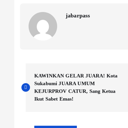
k
p
n
k
jabarpass
P
KAWINKAN GELAR JUARA! Kota
o
Sukabumi JUARA UMUM
KEJURPROV CATUR, Sang Ketua
s
Ikut Sabet Emas!
t