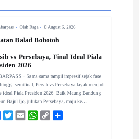
abarpass
Olah Raga
August 6, 2026
atan Balad Bobotoh
sib vs Persebaya, Final Ideal Piala
siden 2026
ARPASS – Sama-sama tampil impresif sejak fase
hingga semifinal, Persib vs Persebaya layak menjadi
lis ideal Piala Presiden 2026. Baik Maung Bandung
un Bajul Ijo, julukan Persebaya, maju ke…
F
T
E
W
C
S
ac
w
m
ha
o
ha
eb
itt
ai
ts
p
re