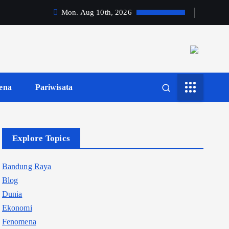
Mon. Aug 10th, 2026
ena
Pariwisata
Explore Topics
Bandung Raya
Blog
Dunia
Ekonomi
Fenomena