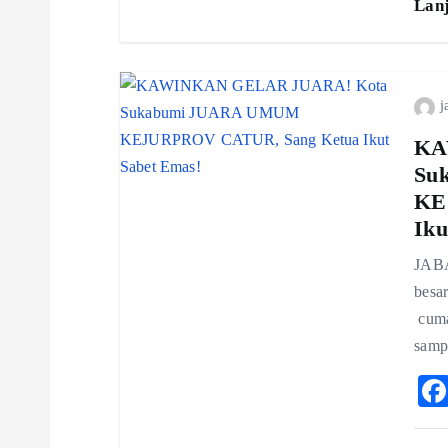
Lan
o
n
j
KA
Su
KE
Iku
JABA
besar
cuma 
samp