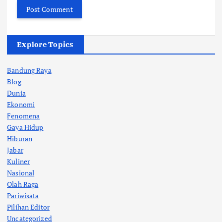
Explore Topics
Bandung Raya
Blog
Dunia
Ekonomi
Fenomena
Gaya Hidup
Hiburan
Jabar
Kuliner
Nasional
Olah Raga
Pariwisata
Pilihan Editor
Uncategorized