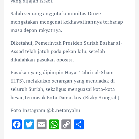
yang dijajah Israel.
Salah seorang anggota komunitas Druze
mengatakan mengenai kekhawatirannya terhadap
masa depan rakyatnya.
Diketahui, Pemerintah Presiden Suriah Bashar al-
Assad telah jatuh pada pekan lalu, setelah
dikalahkan pasukan oposisi.
Pasukan yang dipimpin Hayat Tahrir al-Sham
(HTS), melakukan serangan yang mendadak di
seluruh Suriah, sekaligus menguasai kota-kota
besar, termasuk Kota Damaskus. (Rizky Anugrah)
Foto Instagram @b.netanyahu
F
T
E
W
C
S
ac
w
m
h
o
h