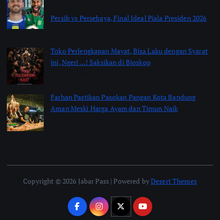
Persib vs Persebaya, Final Ideal Piala Presiden 2026
by jabarpass
August 6, 2026
Toko Perlengkapan Mayat, Bisa Laku dengan Syarat
ini, Ngeri …! Saksikan di Bioskop
by Jimi Fitriadi
August 3, 2026
Farhan Pastikan Pasokan Pangan Kota Bandung
Aman Meski Harga Ayam dan Timun Naik
by Shakira Marasyid
July 31, 2026
Copyright © 2026 Jabar Pass | Powered by
Desert Themes