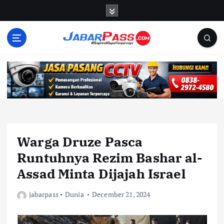
S
k
i
p
t
o
c
o
n
t
e
n
Warga Druze Pasca
t
Runtuhnya Rezim Bashar al-
Assad Minta Dijajah Israel
jabarpass
Dunia
December 21, 2024