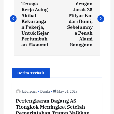
o
Tenaga
dengan
s
Kerja Asing
Jarak 25
Akibat
Milyar Km
t
Kekuranga
dari Bumi,
n Pekerja,
Sebelumny
Untuk Kejar
a Penah
n
Pertumbuh
Alami
an Ekonomi
Gangguan
a
v
i
Berita Terkait
g
jabarpass
Dunia
May 31, 2025
a
Pertengkaran Dagang AS-
Tiongkok Meningkat Setelah
t
Pemerintahan Trump Naikkan