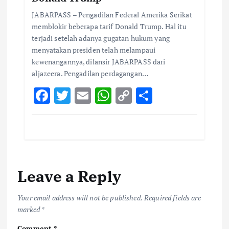
JABARPASS – Pengadilan Federal Amerika Serikat
memblokir beberapa tarif Donald Trump. Hal itu
terjadi setelah adanya gugatan hukum yang
menyatakan presiden telah melampaui
kewenangannya, dilansir JABARPASS dari
aljazeera. Pengadilan perdagangan…
F
T
E
W
C
S
ac
w
m
h
o
h
e
it
ai
at
p
ar
b
te
l
s
y
e
o
r
A
Li
Leave a Reply
o
p
n
k
p
k
Your email address will not be published.
Required fields are
marked
*
Comment
*