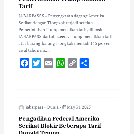
Tarif
i
JABARPASSS – Pertengkaran dagang Amerika
o
Serikat dengan Tiongkok terjadi setelah
Pemerintahan Trump menaikan tarif, dilansir
JABARPASS dari aljazeera. Trump menaikkan tarif
n
atas barang-barang Tiongkok menjadi 145 persen
awal tahun ini,…
F
T
E
W
C
S
ac
w
m
h
o
h
e
it
ai
at
p
ar
b
te
l
s
y
e
o
r
A
Li
jabarpass
Dunia
May 31, 2025
o
p
n
k
p
k
Pengadilan Federal Amerika
Serikat Blokir Beberapa Tarif
Donald Trump