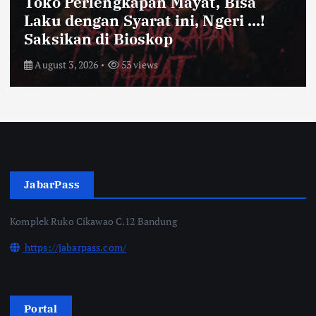
Toko Perlengkapan Mayat, Bisa
F
Laku dengan Syarat ini, Ngeri …!
Saksikan di Bioskop
August 3, 2026
53 views
JabarPass
Komplek Ruko Cikawao C.12 Bandung
https://jabarpass.com/
Portal