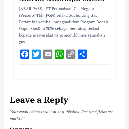
JABAR PASS – PT Perusahaan Gas Negara
(Persero) Tbk (PGN) selaku Subholding Gas
Pertamina kembali menghadirkan Program Bedah
Dapur GasKita 2026 sebagai bentuk apresiasi
kepada masyarakat yang memilih menggunakan
gas…
F
T
E
W
C
S
ac
w
m
h
o
h
e
it
ai
at
p
ar
b
te
l
s
y
e
o
r
A
Li
Leave a Reply
o
p
n
k
p
k
Your email address will not be published.
Required fields are
marked
*
Comment
*