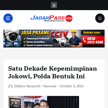
S
k
i
p
t
o
c
o
n
t
e
n
Satu Dekade Kepemimpinan
t
Jokowi, Polda Bentuk Ini
Shakira Marasyid
Nasional
October 8, 2024