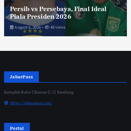
Toko Perlengkapan Mayat, Bisa
Laku dengan Syarat ini, Ngeri …!
Saksikan di Bioskop
August 3, 2026
67 views
JabarPass
Komplek Ruko Cikawao C.12 Bandung
https://jabarpass.com/
Portal