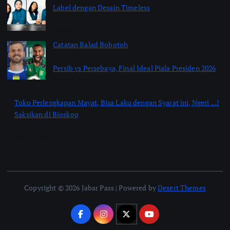
Label dengan Desain Timeless
by Shakira Marasyid
August 8, 2026
Catatan Balad Bobotoh
Persib vs Persebaya, Final Ideal Piala Presiden 2026
by jabarpass
August 6, 2026
Toko Perlengkapan Mayat, Bisa Laku dengan Syarat ini, Ngeri …!
Saksikan di Bioskop
by Jimi Fitriadi
August 3, 2026
Copyright © 2026 Jabar Pass | Powered by
Desert Themes