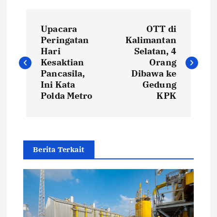
P
Upacara
OTT di
o
Peringatan
Kalimantan
Hari
Selatan, 4
s
Kesaktian
Orang
Pancasila,
Dibawa ke
t
Ini Kata
Gedung
Polda Metro
KPK
n
a
Berita Terkait
v
i
g