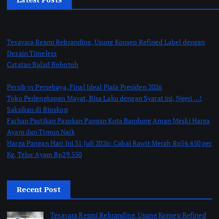
Tesavara Resmi Rebranding, Usung Konsep Refined Label dengan
Desain Timeless
Catatan Balad Bobotoh
Persib vs Persebaya, Final Ideal Piala Presiden 2026
Toko Perlengkapan Mayat, Bisa Laku dengan Syarat ini, Ngeri …!
Saksikan di Bioskop
Farhan Pastikan Pasokan Pangan Kota Bandung Aman Meski Harga
Ayam dan Timun Naik
Harga Pangan Hari Ini 31 Juli 2026: Cabai Rawit Merah Rp54.450 per
Kg, Telur Ayam Rp29.550
Recent Post
Tesavara Resmi Rebranding, Usung Konsep Refined