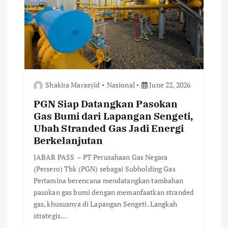
a
t
i
o
Shakira Marasyid
Nasional
June 22, 2026
PGN Siap Datangkan Pasokan
n
Gas Bumi dari Lapangan Sengeti,
Ubah Stranded Gas Jadi Energi
Berkelanjutan
JABAR PASS – PT Perusahaan Gas Negara
(Persero) Tbk (PGN) sebagai Subholding Gas
Pertamina berencana mendatangkan tambahan
pasokan gas bumi dengan memanfaatkan stranded
gas, khususnya di Lapangan Sengeti. Langkah
strategis…