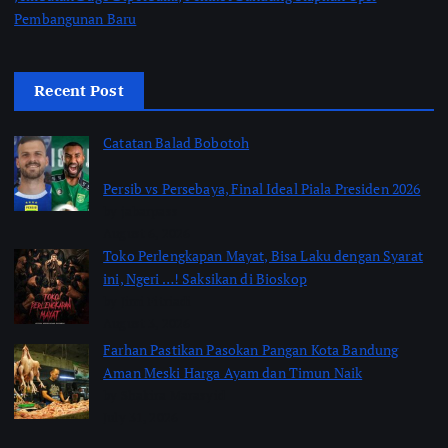
Pembangunan Baru
Recent Post
Catatan Balad Bobotoh
Persib vs Persebaya, Final Ideal Piala Presiden 2026
by jabarpass
August 6, 2026
Toko Perlengkapan Mayat, Bisa Laku dengan Syarat
ini, Ngeri …! Saksikan di Bioskop
by Jimi Fitriadi
August 3, 2026
Farhan Pastikan Pasokan Pangan Kota Bandung
Aman Meski Harga Ayam dan Timun Naik
by Shakira Marasyid
July 31, 2026