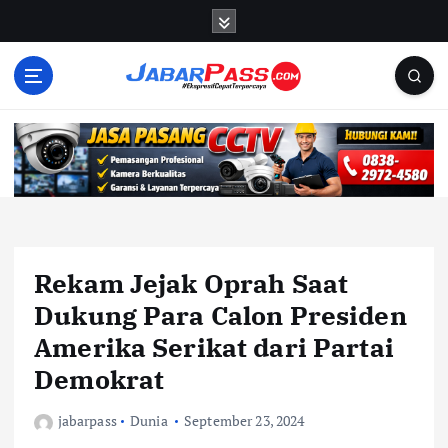
S
k
i
p
t
o
c
o
n
t
e
n
Rekam Jejak Oprah Saat
t
Dukung Para Calon Presiden
Amerika Serikat dari Partai
Demokrat
jabarpass
Dunia
September 23, 2024