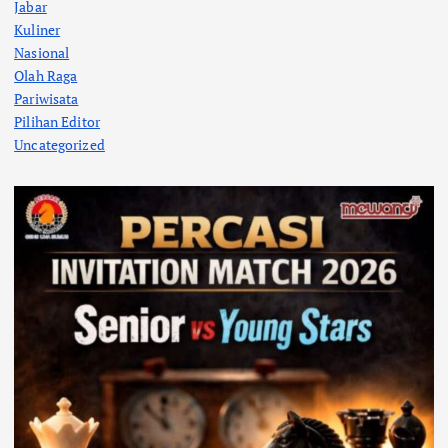
Jabar
Kuliner
Nasional
Olah Raga
Pariwisata
Pilihan Editor
Uncategorized