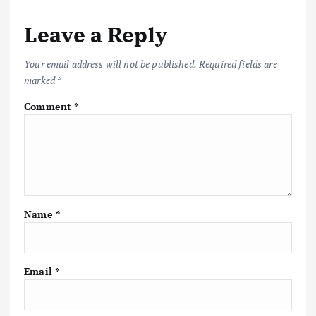
o
r
A
Li
Leave a Reply
o
p
n
k
p
k
Your email address will not be published.
Required fields are
marked
*
Comment
*
Name
*
Email
*