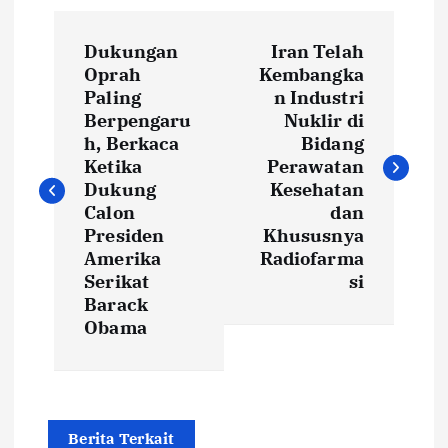
P
Dukungan
Iran Telah
o
Oprah
Kembangka
Paling
n Industri
s
Berpengaru
Nuklir di
h, Berkaca
Bidang
t
Ketika
Perawatan
Dukung
Kesehatan
Calon
dan
n
Presiden
Khususnya
Amerika
Radiofarma
a
Serikat
si
Barack
v
Obama
i
g
Berita Terkait