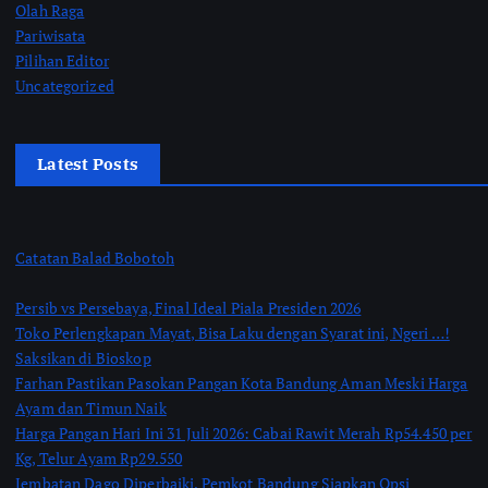
Olah Raga
Pariwisata
Pilihan Editor
Uncategorized
Latest Posts
Catatan Balad Bobotoh
Persib vs Persebaya, Final Ideal Piala Presiden 2026
Toko Perlengkapan Mayat, Bisa Laku dengan Syarat ini, Ngeri …!
Saksikan di Bioskop
Farhan Pastikan Pasokan Pangan Kota Bandung Aman Meski Harga
Ayam dan Timun Naik
Harga Pangan Hari Ini 31 Juli 2026: Cabai Rawit Merah Rp54.450 per
Kg, Telur Ayam Rp29.550
Jembatan Dago Diperbaiki, Pemkot Bandung Siapkan Opsi