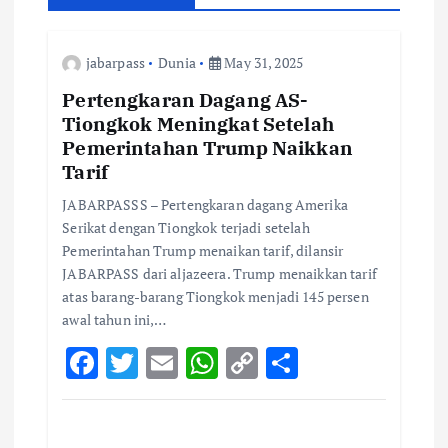
a
t
jabarpass
Dunia
May 31, 2025
Pertengkaran Dagang AS-
i
Tiongkok Meningkat Setelah
Pemerintahan Trump Naikkan
o
Tarif
JABARPASSS – Pertengkaran dagang Amerika
n
Serikat dengan Tiongkok terjadi setelah
Pemerintahan Trump menaikan tarif, dilansir
JABARPASS dari aljazeera. Trump menaikkan tarif
atas barang-barang Tiongkok menjadi 145 persen
awal tahun ini,…
F
T
E
W
C
S
ac
w
m
h
o
h
e
it
ai
at
p
ar