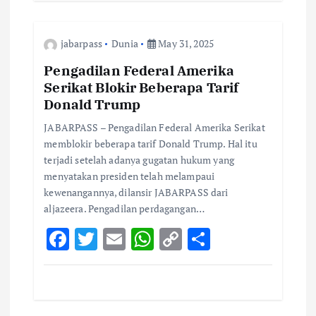
b
te
l
s
y
e
o
r
A
Li
jabarpass
Dunia
May 31, 2025
o
p
n
k
p
k
Pengadilan Federal Amerika
Serikat Blokir Beberapa Tarif
Donald Trump
JABARPASS – Pengadilan Federal Amerika Serikat
memblokir beberapa tarif Donald Trump. Hal itu
terjadi setelah adanya gugatan hukum yang
menyatakan presiden telah melampaui
kewenangannya, dilansir JABARPASS dari
aljazeera. Pengadilan perdagangan…
F
T
E
W
C
S
ac
w
m
h
o
h
e
it
ai
at
p
ar
b
te
l
s
y
e