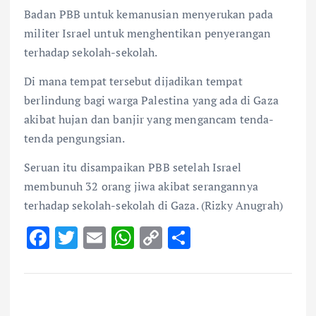
Badan PBB untuk kemanusian menyerukan pada
militer Israel untuk menghentikan penyerangan
terhadap sekolah-sekolah.
Di mana tempat tersebut dijadikan tempat
berlindung bagi warga Palestina yang ada di Gaza
akibat hujan dan banjir yang mengancam tenda-
tenda pengungsian.
Seruan itu disampaikan PBB setelah Israel
membunuh 32 orang jiwa akibat serangannya
terhadap sekolah-sekolah di Gaza. (Rizky Anugrah)
F
T
E
W
C
S
ac
w
m
h
o
h
e
it
ai
at
p
ar
b
te
l
s
y
e