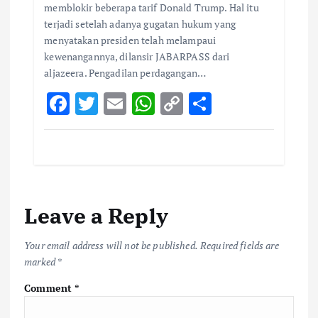
memblokir beberapa tarif Donald Trump. Hal itu
terjadi setelah adanya gugatan hukum yang
menyatakan presiden telah melampaui
kewenangannya, dilansir JABARPASS dari
aljazeera. Pengadilan perdagangan…
F
T
E
W
C
S
ac
w
m
h
o
h
e
it
ai
at
p
ar
b
te
l
s
y
e
o
r
A
Li
Leave a Reply
o
p
n
k
p
k
Your email address will not be published.
Required fields are
marked
*
Comment
*