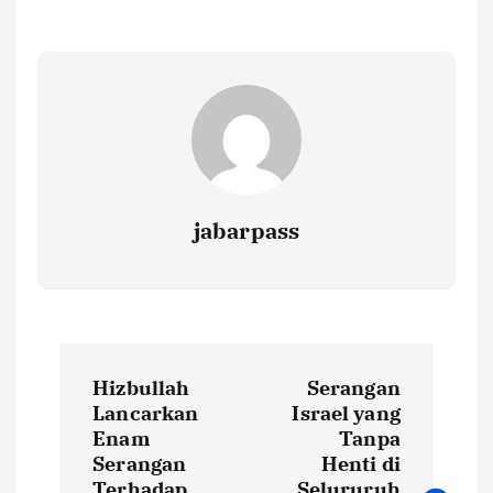
o
r
A
Li
o
p
n
k
p
k
jabarpass
P
Hizbullah
Serangan
o
Lancarkan
Israel yang
Enam
Tanpa
s
Serangan
Henti di
Terhadap
Selururuh