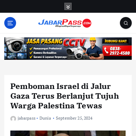
S
k
i
p
t
o
c
o
n
t
e
n
Pemboman Israel di Jalur
t
Gaza Terus Berlanjut Tujuh
Warga Palestina Tewas
jabarpass
Dunia
September 25, 2024