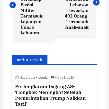
t
Posisi
Lebanon
Militer
Tewaskan
Termasuk
492 Orang,
n
Lapangan
Termasuk
Udara
Anak-anak
a
Lebanon
v
i
Berita Terkait
g
a
jabarpass
Dunia
May 31, 2025
Pertengkaran Dagang AS-
t
Tiongkok Meningkat Setelah
Pemerintahan Trump Naikkan
i
Tarif