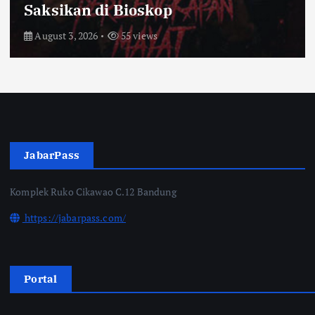
Saksikan di Bioskop
August 3, 2026
55 views
JabarPass
Komplek Ruko Cikawao C.12 Bandung
https://jabarpass.com/
Portal