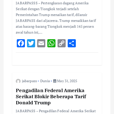
o
JABARPASSS – Pertengkaran dagang Amerika
Serikat dengan Tiongkok terjadi setelah
Pemerintahan Trump menaikan tarif, dilansir
n
JABARPASS dari aljazeera. Trump menaikkan tarif
atas barang-barang Tiongkok menjadi 145 persen
awal tahun ini,…
F
T
E
W
C
S
ac
w
m
h
o
h
e
it
ai
at
p
ar
b
te
l
s
y
e
o
r
A
Li
jabarpass
Dunia
May 31, 2025
o
p
n
k
p
k
Pengadilan Federal Amerika
Serikat Blokir Beberapa Tarif
Donald Trump
JABARPASS – Pengadilan Federal Amerika Serikat