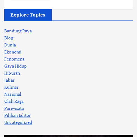
Explore Topics
Bandung Raya
Blog
Dunia
Ekonomi
Fenomena
Gaya Hidup
Hiburan
Jabar
Kuliner
Nasional
Olah Raga
Pariwisata
Pilihan Editor
Uncategorized