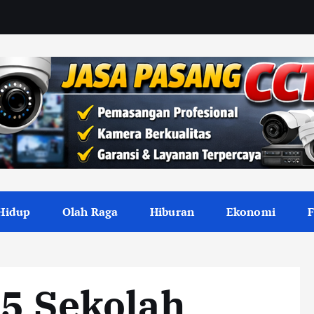
Hidup
Olah Raga
Hiburan
Ekonomi
25 Sekolah