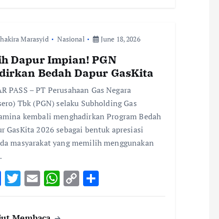
o
r
A
Li
o
p
n
hakira Marasyid
k
Nasional
p
k
June 18, 2026
ih Dapur Impian! PGN
dirkan Bedah Dapur GasKita
R PASS – PT Perusahaan Gas Negara
sero) Tbk (PGN) selaku Subholding Gas
amina kembali menghadirkan Program Bedah
r GasKita 2026 sebagai bentuk apresiasi
da masyarakat yang memilih menggunakan
…
F
T
E
W
C
S
ac
w
m
h
o
h
e
it
ai
at
p
ar
jut Membaca