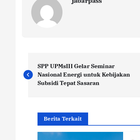
jabarpass
P
SPP UPMsIII Gelar Seminar
o
Nasional Energi untuk Kebijakan
Subsidi Tepat Sasaran
s
t
Berita Terkait
n