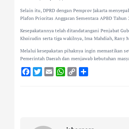
Selain itu, DPRD dengan Pemprov Jakarta menyepa
Plafon Prioritas Anggaran Sementara APBD Tahun 20
Kesepakatannya telah ditandatangani Penjabat Gub
Khoirudin serta tiga wakilnya, Ima Mahdiah, Rany M
Melalui kesepakatan pihaknya ingin memastikan set
Pemerintah Daerah dan menjawab kebutuhan masya
F
T
E
W
C
S
ac
w
m
h
o
h
e
it
ai
at
p
ar
b
te
l
s
y
e
o
r
A
Li
o
p
n
k
p
k