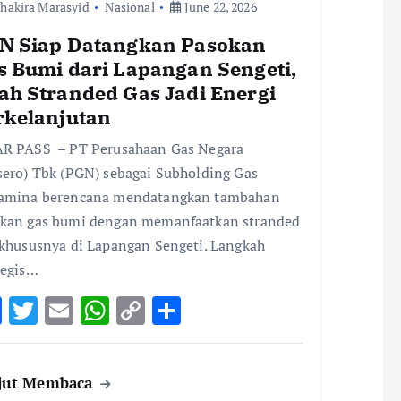
hakira Marasyid
Nasional
June 22, 2026
N Siap Datangkan Pasokan
s Bumi dari Lapangan Sengeti,
ah Stranded Gas Jadi Energi
rkelanjutan
R PASS – PT Perusahaan Gas Negara
sero) Tbk (PGN) sebagai Subholding Gas
tamina berencana mendatangkan tambahan
kan gas bumi dengan memanfaatkan stranded
 khususnya di Lapangan Sengeti. Langkah
tegis…
F
T
E
W
C
S
ac
w
m
h
o
h
e
it
ai
at
p
ar
jut Membaca
b
te
l
s
y
e