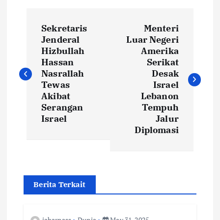
P
Sekretaris
Menteri
o
Jenderal
Luar Negeri
Hizbullah
Amerika
s
Hassan
Serikat
Nasrallah
Desak
t
Tewas
Israel
Akibat
Lebanon
Serangan
Tempuh
n
Israel
Jalur
Diplomasi
a
v
i
Berita Terkait
g
jabarpass
Dunia
May 31, 2025