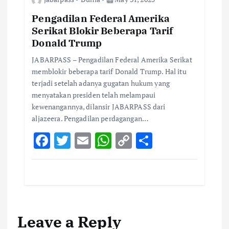
o
p
n
k
p
k
Pengadilan Federal Amerika
Serikat Blokir Beberapa Tarif
Donald Trump
JABARPASS – Pengadilan Federal Amerika Serikat
memblokir beberapa tarif Donald Trump. Hal itu
terjadi setelah adanya gugatan hukum yang
menyatakan presiden telah melampaui
kewenangannya, dilansir JABARPASS dari
aljazeera. Pengadilan perdagangan…
F
T
E
W
C
S
ac
w
m
h
o
h
e
it
ai
at
p
ar
b
te
l
s
y
e
o
r
A
Li
Leave a Reply
o
p
n