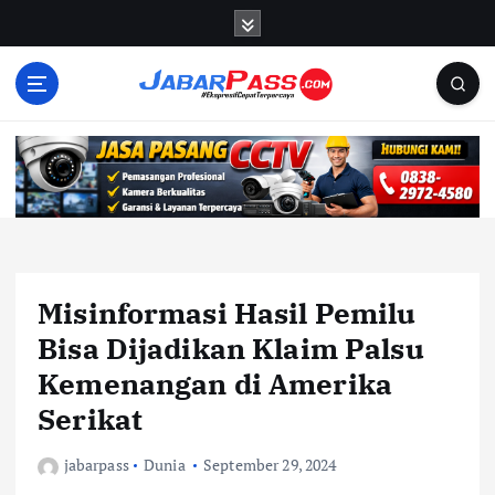
S
k
i
p
t
o
c
o
n
t
e
n
Misinformasi Hasil Pemilu
t
Bisa Dijadikan Klaim Palsu
Kemenangan di Amerika
Serikat
jabarpass
Dunia
September 29, 2024