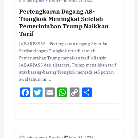
a
Pertengkaran Dagang AS-
Tiongkok Meningkat Setelah
t
Pemerintahan Trump Naikkan
Tarif
i
JABARPASSS – Pertengkaran dagang Amerika
o
Serikat dengan Tiongkok terjadi setelah
Pemerintahan Trump menaikan tarif, dilansir
JABARPASS dari aljazeera. Trump menaikkan tarif
n
atas barang-barang Tiongkok menjadi 145 persen
awal tahun ini,…
F
T
E
W
C
S
ac
w
m
h
o
h
e
it
ai
at
p
ar
b
te
l
s
y
e
o
r
A
Li
jabarpass
Dunia
May 31, 2025