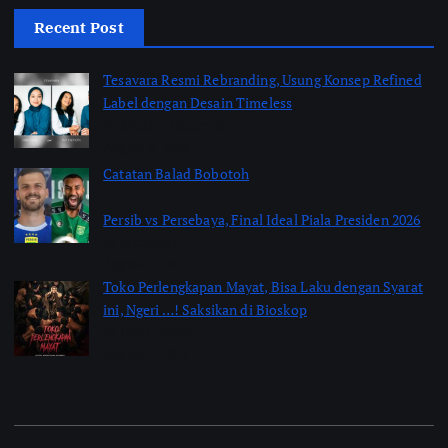
Recent Post
Tesavara Resmi Rebranding, Usung Konsep Refined
Label dengan Desain Timeless
by Shakira Marasyid
August 8, 2026
Catatan Balad Bobotoh
Persib vs Persebaya, Final Ideal Piala Presiden 2026
by jabarpass
August 6, 2026
Toko Perlengkapan Mayat, Bisa Laku dengan Syarat
ini, Ngeri …! Saksikan di Bioskop
by Jimi Fitriadi
August 3, 2026