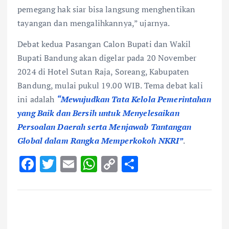
pemegang hak siar bisa langsung menghentikan
tayangan dan mengalihkannya,” ujarnya.
Debat kedua Pasangan Calon Bupati dan Wakil
Bupati Bandung akan digelar pada 20 November
2024 di Hotel Sutan Raja, Soreang, Kabupaten
Bandung, mulai pukul 19.00 WIB. Tema debat kali
ini adalah
“Mewujudkan Tata Kelola Pemerintahan
yang Baik dan Bersih untuk Menyelesaikan
Persoalan Daerah serta Menjawab Tantangan
Global dalam Rangka Memperkokoh NKRI”
.
F
T
E
W
C
S
ac
w
m
h
o
h
e
it
ai
at
p
ar
b
te
l
s
y
e