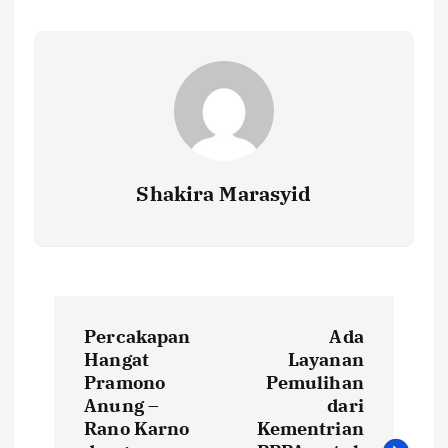
o
r
A
Li
o
p
n
k
p
k
Shakira Marasyid
P
Percakapan
Ada
o
Hangat
Layanan
Pramono
Pemulihan
s
Anung –
dari
Rano Karno
Kementrian