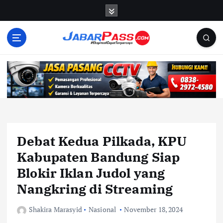
S
k
i
p
t
o
c
o
n
t
e
n
Debat Kedua Pilkada, KPU
t
Kabupaten Bandung Siap
Blokir Iklan Judol yang
Nangkring di Streaming
Shakira Marasyid
Nasional
November 18, 2024