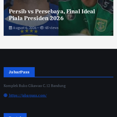
Toko Perlengkapan Mayat, Bisa
Laku dengan Syarat ini, Ngeri …!
Saksikan di Bioskop
August 3, 2026
67 views
JabarPass
Komplek Ruko Cikawao C.12 Bandung
https://jabarpass.com/