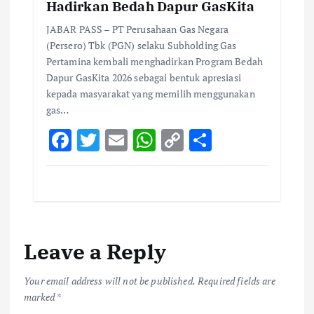
Hadirkan Bedah Dapur GasKita
JABAR PASS – PT Perusahaan Gas Negara
(Persero) Tbk (PGN) selaku Subholding Gas
Pertamina kembali menghadirkan Program Bedah
Dapur GasKita 2026 sebagai bentuk apresiasi
kepada masyarakat yang memilih menggunakan
gas…
F
T
E
W
C
S
ac
w
m
h
o
h
e
it
ai
at
p
ar
b
te
l
s
y
e
o
r
A
Li
Leave a Reply
o
p
n
k
p
k
Your email address will not be published.
Required fields are
marked
*