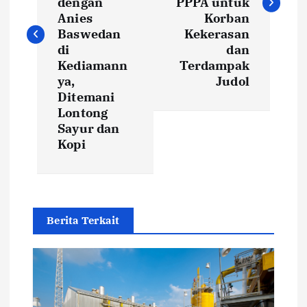
t
dengan
PPPA untuk
Anies
Korban
Baswedan
Kekerasan
n
di
dan
Kediamann
Terdampak
a
ya,
Judol
Ditemani
v
Lontong
Sayur dan
i
Kopi
g
a
Berita Terkait
t
i