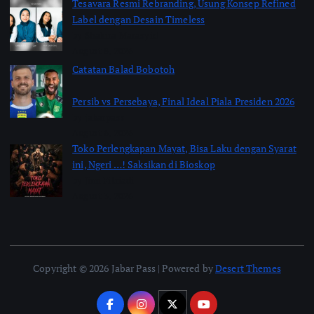
Tesavara Resmi Rebranding, Usung Konsep Refined
Label dengan Desain Timeless
by Shakira Marasyid
August 8, 2026
Catatan Balad Bobotoh
Persib vs Persebaya, Final Ideal Piala Presiden 2026
by jabarpass
August 6, 2026
Toko Perlengkapan Mayat, Bisa Laku dengan Syarat
ini, Ngeri …! Saksikan di Bioskop
by Jimi Fitriadi
August 3, 2026
Copyright © 2026 Jabar Pass | Powered by
Desert Themes