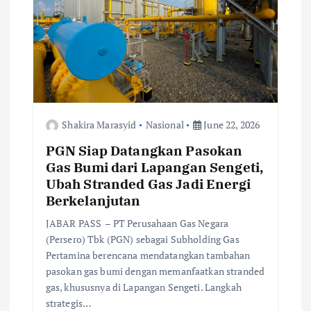
o
n
Shakira Marasyid
Nasional
June 22, 2026
PGN Siap Datangkan Pasokan
Gas Bumi dari Lapangan Sengeti,
Ubah Stranded Gas Jadi Energi
Berkelanjutan
JABAR PASS – PT Perusahaan Gas Negara
(Persero) Tbk (PGN) sebagai Subholding Gas
Pertamina berencana mendatangkan tambahan
pasokan gas bumi dengan memanfaatkan stranded
gas, khususnya di Lapangan Sengeti. Langkah
strategis…