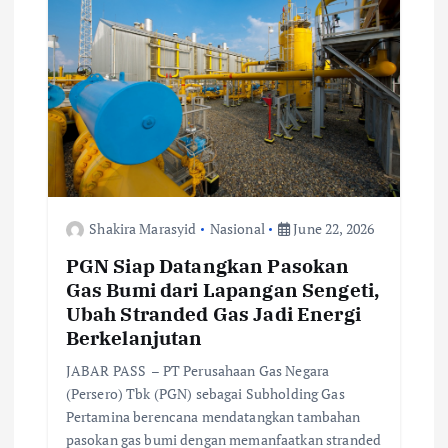
t
i
o
n
Shakira Marasyid
Nasional
June 22, 2026
PGN Siap Datangkan Pasokan
Gas Bumi dari Lapangan Sengeti,
Ubah Stranded Gas Jadi Energi
Berkelanjutan
JABAR PASS – PT Perusahaan Gas Negara
(Persero) Tbk (PGN) sebagai Subholding Gas
Pertamina berencana mendatangkan tambahan
pasokan gas bumi dengan memanfaatkan stranded