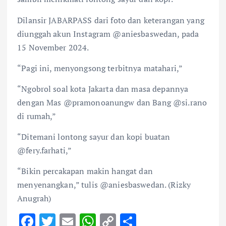
Dilansir JABARPASS dari foto dan keterangan yang
diunggah akun Instagram @aniesbaswedan, pada
15 November 2024.
“Pagi ini, menyongsong terbitnya matahari,”
“Ngobrol soal kota Jakarta dan masa depannya
dengan Mas @pramonoanungw dan Bang @si.rano
di rumah,”
“Ditemani lontong sayur dan kopi buatan
@fery.farhati,”
“Bikin percakapan makin hangat dan
menyenangkan,” tulis @aniesbaswedan. (Rizky
Anugrah)
F
T
E
W
C
S