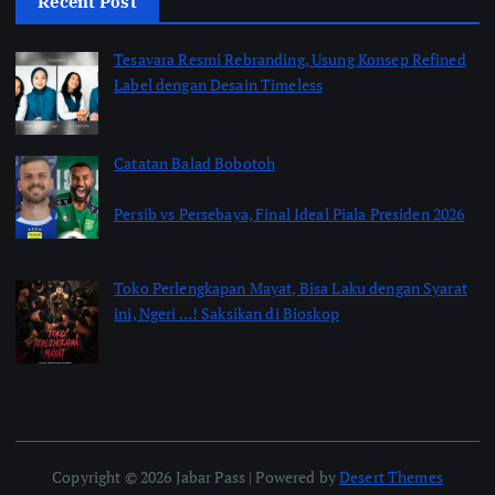
Recent Post
Tesavara Resmi Rebranding, Usung Konsep Refined
Label dengan Desain Timeless
by Shakira Marasyid
August 8, 2026
Catatan Balad Bobotoh
Persib vs Persebaya, Final Ideal Piala Presiden 2026
by jabarpass
August 6, 2026
Toko Perlengkapan Mayat, Bisa Laku dengan Syarat
ini, Ngeri …! Saksikan di Bioskop
by Jimi Fitriadi
August 3, 2026
Copyright © 2026 Jabar Pass | Powered by
Desert Themes