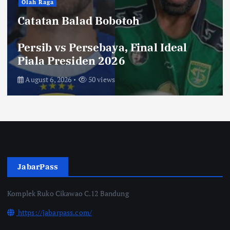
Hiburan
Toko Perlengkapan Mayat, Bisa
Laku dengan Syarat ini, Ngeri …!
Saksikan di Bioskop
August 3, 2026
67 views
JabarPass
Komplek Ruko Cikawao C.12 Bandung
https://jabarpass.com/