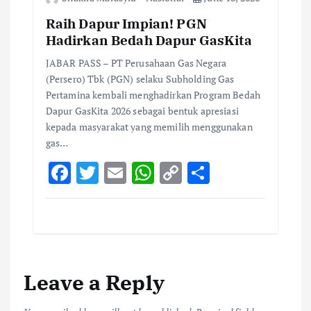
Raih Dapur Impian! PGN
Hadirkan Bedah Dapur GasKita
JABAR PASS – PT Perusahaan Gas Negara
(Persero) Tbk (PGN) selaku Subholding Gas
Pertamina kembali menghadirkan Program Bedah
Dapur GasKita 2026 sebagai bentuk apresiasi
kepada masyarakat yang memilih menggunakan
gas…
F
T
E
W
C
S
ac
w
m
h
o
h
e
it
ai
at
p
ar
b
te
l
s
y
e
o
r
A
Li
Leave a Reply
o
p
n
k
p
k