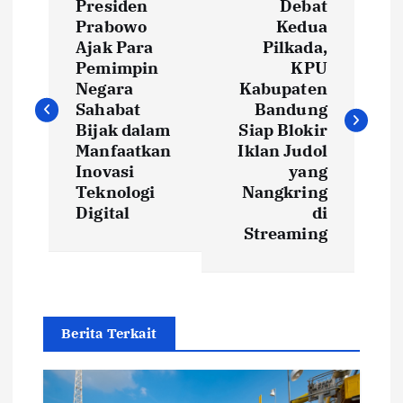
Presiden
Debat
o
Prabowo
Kedua
Ajak Para
Pilkada,
s
Pemimpin
KPU
Negara
Kabupaten
t
Sahabat
Bandung
Bijak dalam
Siap Blokir
Manfaatkan
Iklan Judol
n
Inovasi
yang
Teknologi
Nangkring
a
Digital
di
Streaming
v
i
g
Berita Terkait
a