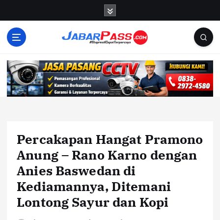
S
k
i
p
t
o
c
o
n
t
e
n
Percakapan Hangat Pramono
t
Anung – Rano Karno dengan
Anies Baswedan di
Kediamannya, Ditemani
Lontong Sayur dan Kopi