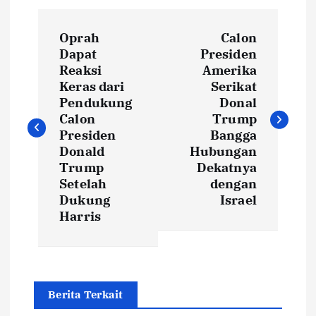
P
Oprah
Calon
o
Dapat
Presiden
Reaksi
Amerika
s
Keras dari
Serikat
Pendukung
Donal
t
Calon
Trump
Presiden
Bangga
Donald
Hubungan
n
Trump
Dekatnya
Setelah
dengan
a
Dukung
Israel
Harris
v
i
g
Berita Terkait