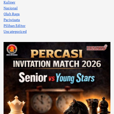
Kuliner
Nasional
Olah Raga
Pariwisata
Pilihan Editor
Uncategorized