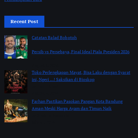
Recent Post
Catatan Balad Bobotoh
Persib vs Persebaya, Final Ideal Piala Presiden 2026
by jabarpass
August 6, 2026
Toko Perlengkapan Mayat, Bisa Laku dengan Syarat
ini, Ngeri …! Saksikan di Bioskop
by Jimi Fitriadi
August 3, 2026
Farhan Pastikan Pasokan Pangan Kota Bandung
Aman Meski Harga Ayam dan Timun Naik
by Shakira Marasyid
July 31, 2026