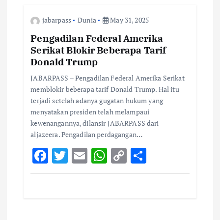
o
r
A
Li
jabarpass
Dunia
May 31, 2025
o
p
n
k
p
k
Pengadilan Federal Amerika
Serikat Blokir Beberapa Tarif
Donald Trump
JABARPASS – Pengadilan Federal Amerika Serikat
memblokir beberapa tarif Donald Trump. Hal itu
terjadi setelah adanya gugatan hukum yang
menyatakan presiden telah melampaui
kewenangannya, dilansir JABARPASS dari
aljazeera. Pengadilan perdagangan…
F
T
E
W
C
S
ac
w
m
h
o
h
e
it
ai
at
p
ar
b
te
l
s
y
e
o
r
A
Li