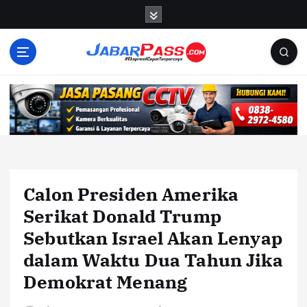
S
k
i
p
t
o
c
o
n
t
e
n
Calon Presiden Amerika
t
Serikat Donald Trump
Sebutkan Israel Akan Lenyap
dalam Waktu Dua Tahun Jika
Demokrat Menang