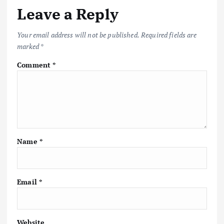
Leave a Reply
o
p
n
k
p
k
Your email address will not be published.
Required fields are
marked
*
Comment
*
Name
*
Email
*
Website