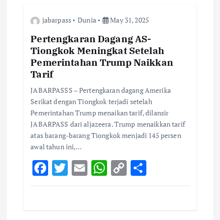
a
jabarpass
Dunia
May 31, 2025
t
Pertengkaran Dagang AS-
Tiongkok Meningkat Setelah
i
Pemerintahan Trump Naikkan
Tarif
o
JABARPASSS – Pertengkaran dagang Amerika
Serikat dengan Tiongkok terjadi setelah
n
Pemerintahan Trump menaikan tarif, dilansir
JABARPASS dari aljazeera. Trump menaikkan tarif
atas barang-barang Tiongkok menjadi 145 persen
awal tahun ini,…
F
T
E
W
C
S
ac
w
m
h
o
h
e
it
ai
at
p
ar
b
te
l
s
y
e