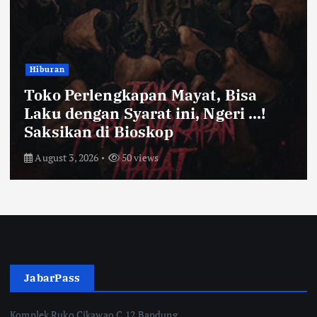
Bandung Raya
 Mayat, Bisa
Farhan Pastikan 
 ini, Ngeri …!
Kota Bandung Ama
op
Ayam dan Timun N
July 31, 2026
55 views
JabarPass
Komplek Ruko Cikawao C.12 Bandung