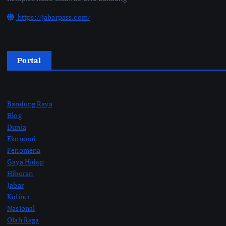
https://jabarpass.com/
Portal
Bandung Raya
Blog
Dunia
Ekonomi
Fenomena
Gaya Hidup
Hiburan
Jabar
Kuliner
Nasional
Olah Raga