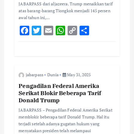
n
JABARPASS dari aljazeera. Trump menaikkan tarif
atas barang-barang Tiongkok menjadi 145 persen
awal tahun ini,…
F
T
E
W
C
S
ac
w
m
h
o
h
e
it
ai
at
p
ar
b
te
l
s
y
e
o
r
A
Li
jabarpass
Dunia
May 31, 2025
o
p
n
k
p
k
Pengadilan Federal Amerika
Serikat Blokir Beberapa Tarif
Donald Trump
JABARPASS – Pengadilan Federal Amerika Serikat
memblokir beberapa tarif Donald Trump. Hal itu
terjadi setelah adanya gugatan hukum yang
menyatakan presiden telah melampaui