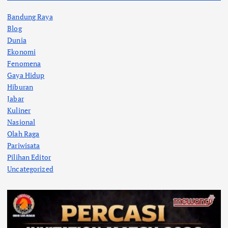
Bandung Raya
Blog
Dunia
Ekonomi
Fenomena
Gaya Hidup
Hiburan
Jabar
Kuliner
Nasional
Olah Raga
Pariwisata
Pilihan Editor
Uncategorized