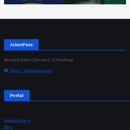
JabarPass
Komplek Ruko Cikawao C.12 Bandung
https://jabarpass.com/
Portal
Bandung Raya
Blog