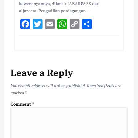
kewenangannya, dilansir JABARPASS dari
aljazeera. Pengadilan perdagangan…
F
T
E
W
C
S
ac
w
m
h
o
h
e
it
ai
at
p
ar
b
te
l
s
y
e
o
r
A
Li
Leave a Reply
o
p
n
k
p
k
Your email address will not be published.
Required fields are
marked
*
Comment
*