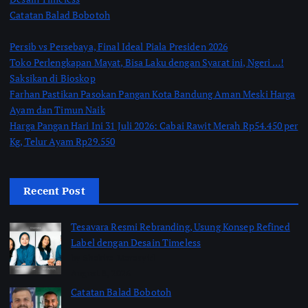
Catatan Balad Bobotoh
Persib vs Persebaya, Final Ideal Piala Presiden 2026
Toko Perlengkapan Mayat, Bisa Laku dengan Syarat ini, Ngeri …!
Saksikan di Bioskop
Farhan Pastikan Pasokan Pangan Kota Bandung Aman Meski Harga
Ayam dan Timun Naik
Harga Pangan Hari Ini 31 Juli 2026: Cabai Rawit Merah Rp54.450 per
Kg, Telur Ayam Rp29.550
Recent Post
Tesavara Resmi Rebranding, Usung Konsep Refined
Label dengan Desain Timeless
by Shakira Marasyid
August 8, 2026
Catatan Balad Bobotoh