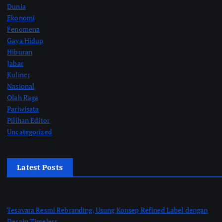
Dunia
Ekonomi
Fenomena
Gaya Hidup
Hiburan
Jabar
Kuliner
Nasional
Olah Raga
Pariwisata
Pilihan Editor
Uncategorized
Latest Posts
Tesavara Resmi Rebranding, Usung Konsep Refined Label dengan
Desain Timeless