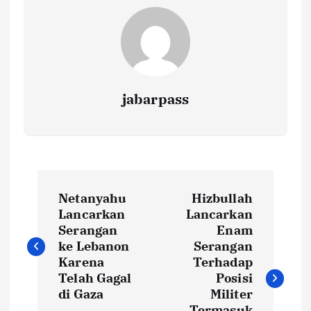
k
p
k
jabarpass
P
Netanyahu
Hizbullah
o
Lancarkan
Lancarkan
Serangan
Enam
s
ke Lebanon
Serangan
Karena
Terhadap
t
Telah Gagal
Posisi
di Gaza
Militer
Termasuk