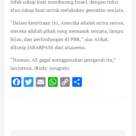
tidak cukup kuat mendorong Israel, dengan tulus
atau cukup kuat untuk melakukan gencatan senjata.
“Dalam kemitraan ini, Amerika adalah mitra senior,
mereka adalah pihak yang memasok senjata, lampu
hijau, dan perlindungan di PBB,” ujar Arikat,
dikutip JABARPASS dari aljazeera.
“Namun, AS gagal menggunakan pengaruh itu,”
lanjutnya. (Rizky Anugrah)
F
T
E
W
C
S
ac
w
m
h
o
h
e
it
ai
at
p
ar
b
te
l
s
y
e
o
r
A
Li
o
p
n