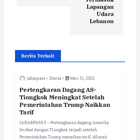
n
Lapangan
Udara
a
Lebanon
v
i
Berita Terkait
g
a
jabarpass
Dunia
May 31, 2025
Pertengkaran Dagang AS-
t
Tiongkok Meningkat Setelah
Pemerintahan Trump Naikkan
i
Tarif
o
JABARPASSS – Pertengkaran dagang Amerika
Serikat dengan Tiongkok terjadi setelah
Pemerintahan Trump menaikan tarif, dilansir