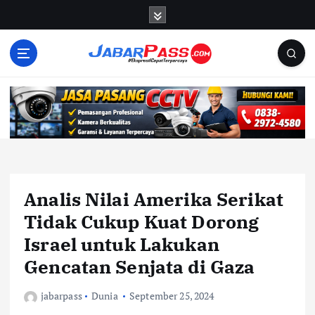
S
k
i
p
t
o
c
o
n
t
e
n
Analis Nilai Amerika Serikat
t
Tidak Cukup Kuat Dorong
Israel untuk Lakukan
Gencatan Senjata di Gaza
jabarpass
Dunia
September 25, 2024