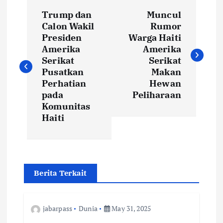
P
Trump dan
Muncul
o
Calon Wakil
Rumor
Presiden
Warga Haiti
s
Amerika
Amerika
Serikat
Serikat
t
Pusatkan
Makan
Perhatian
Hewan
pada
Peliharaan
n
Komunitas
Haiti
a
v
i
Berita Terkait
g
jabarpass
Dunia
May 31, 2025