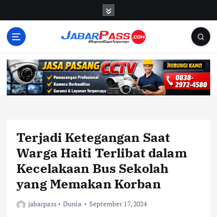
S
k
i
p
t
o
c
o
n
t
e
n
Terjadi Ketegangan Saat
t
Warga Haiti Terlibat dalam
Kecelakaan Bus Sekolah
yang Memakan Korban
jabarpass
Dunia
September 17, 2024