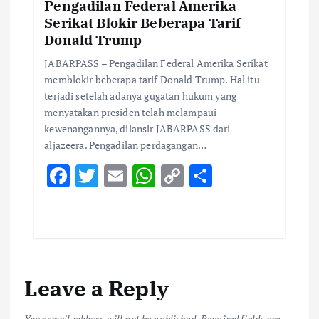
k
p
k
Pengadilan Federal Amerika
Serikat Blokir Beberapa Tarif
Donald Trump
JABARPASS – Pengadilan Federal Amerika Serikat
memblokir beberapa tarif Donald Trump. Hal itu
terjadi setelah adanya gugatan hukum yang
menyatakan presiden telah melampaui
kewenangannya, dilansir JABARPASS dari
aljazeera. Pengadilan perdagangan…
F
T
E
W
C
S
ac
w
m
h
o
h
e
it
ai
at
p
ar
b
te
l
s
y
e
o
r
A
Li
Leave a Reply
o
p
n
k
p
k
Your email address will not be published.
Required fields are