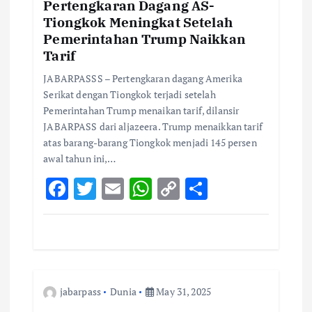
a
Pertengkaran Dagang AS-
Tiongkok Meningkat Setelah
t
Pemerintahan Trump Naikkan
Tarif
i
JABARPASSS – Pertengkaran dagang Amerika
o
Serikat dengan Tiongkok terjadi setelah
Pemerintahan Trump menaikan tarif, dilansir
JABARPASS dari aljazeera. Trump menaikkan tarif
n
atas barang-barang Tiongkok menjadi 145 persen
awal tahun ini,…
F
T
E
W
C
S
ac
w
m
h
o
h
e
it
ai
at
p
ar
b
te
l
s
y
e
o
r
A
Li
jabarpass
Dunia
May 31, 2025
o
p
n