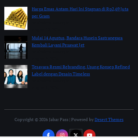
Harga Emas Antam Hari Ini Stagnan di Rp2,69 Juta
per Gram
by Shakira Marasyid
August 10, 2026
Mulai 14 Agustus, Bandara Husein Sastranegara
Kembali Layani Pesawat Jet
by Shakira Marasyid
August 9, 2026
Tesavara Resmi Rebranding, Usung Konsep Refined
Label dengan Desain Timeless
by Shakira Marasyid
August 8, 2026
Copyright © 2026 Jabar Pass | Powered by
Desert Themes