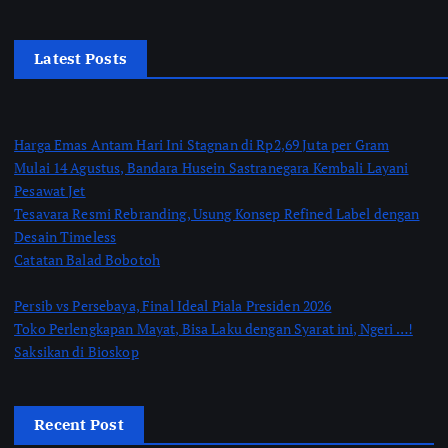
Latest Posts
Harga Emas Antam Hari Ini Stagnan di Rp2,69 Juta per Gram
Mulai 14 Agustus, Bandara Husein Sastranegara Kembali Layani
Pesawat Jet
Tesavara Resmi Rebranding, Usung Konsep Refined Label dengan
Desain Timeless
Catatan Balad Bobotoh
Persib vs Persebaya, Final Ideal Piala Presiden 2026
Toko Perlengkapan Mayat, Bisa Laku dengan Syarat ini, Ngeri …!
Saksikan di Bioskop
Recent Post