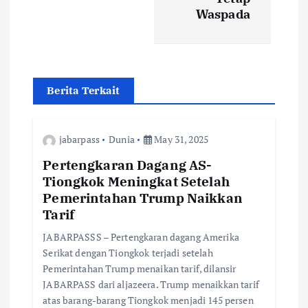
Waspada
v
i
g
Berita Terkait
a
jabarpass
Dunia
May 31, 2025
t
Pertengkaran Dagang AS-
Tiongkok Meningkat Setelah
i
Pemerintahan Trump Naikkan
Tarif
o
JABARPASSS – Pertengkaran dagang Amerika
Serikat dengan Tiongkok terjadi setelah
n
Pemerintahan Trump menaikan tarif, dilansir
JABARPASS dari aljazeera. Trump menaikkan tarif
atas barang-barang Tiongkok menjadi 145 persen