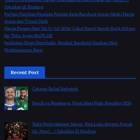
Saksikan di Bioskop
Farhan Pastikan Pasokan Pangan Kota Bandung Aman Meski Harga
Ayam dan Timun Naik
Harga Pangan Hari Ini 31 Juli 2026: Cabai Rawit Merah Rp54.450 per
Kg, Telur Ayam Rp29.550
Jembatan Dago Diperbaiki, Pemkot Bandung Siapkan Opsi
Pembangunan Baru
Recent Post
Catatan Balad Bobotoh
Persib vs Persebaya, Final Ideal Piala Presiden 2026
by jabarpass
August 6, 2026
Toko Perlengkapan Mayat, Bisa Laku dengan Syarat
ini, Ngeri …! Saksikan di Bioskop
by Jimi Fitriadi