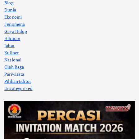
Blog
Dunia
Ekonomi
Fenomena
Gaya Hidup
Hiburan
Jabar
Kuliner
Nasional
Olah Raga
Pariwisata
Pilihan Editor
Uncategorized