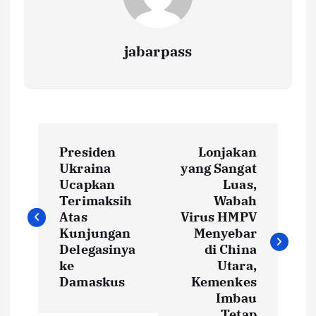
jabarpass
P
Presiden
Lonjakan
o
Ukraina
yang Sangat
Ucapkan
Luas,
s
Terimaksih
Wabah
Atas
Virus HMPV
t
Kunjungan
Menyebar
Delegasinya
di China
ke
Utara,
n
Damaskus
Kemenkes
Imbau
a
Tetap