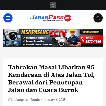
S
k
i
p
t
o
c
o
n
t
e
n
Tabrakan Masal Libatkan 95
t
Kendaraan di Atas Jalan Tol,
Berawal dari Penutupan
Jalan dan Cuaca Buruk
jabarpass
Dunia
January 6, 2025