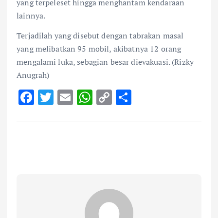
yang terpeleset hingga menghantam kendaraan
lainnya.
Terjadilah yang disebut dengan tabrakan masal
yang melibatkan 95 mobil, akibatnya 12 orang
mengalami luka, sebagian besar dievakuasi. (Rizky
Anugrah)
F
T
E
W
C
S
ac
w
m
h
o
h
e
it
ai
at
p
ar
b
te
l
s
y
e
o
r
A
Li
o
p
n
k
p
k