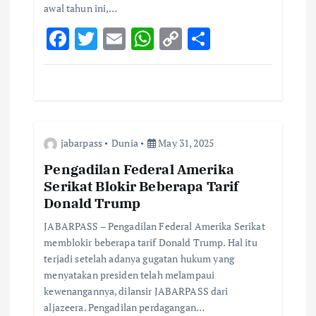
awal tahun ini,…
F
T
E
W
C
S
ac
w
m
h
o
h
e
it
ai
at
p
ar
b
te
l
s
y
e
o
r
A
Li
jabarpass
Dunia
May 31, 2025
o
p
n
k
p
k
Pengadilan Federal Amerika
Serikat Blokir Beberapa Tarif
Donald Trump
JABARPASS – Pengadilan Federal Amerika Serikat
memblokir beberapa tarif Donald Trump. Hal itu
terjadi setelah adanya gugatan hukum yang
menyatakan presiden telah melampaui
kewenangannya, dilansir JABARPASS dari
aljazeera. Pengadilan perdagangan…