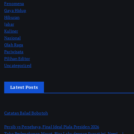
Fenomena
Gaya Hidup
Hiburan
Jabar
Kuliner
Nasional
Olah Raga
Pariwisata
Pilihan Editor
Uncategorized
Latest Posts
Catatan Balad Bobotoh
Persib vs Persebaya, Final Ideal Piala Presiden 2026
Toko Perlengkapan Mayat, Bisa Laku dengan Syarat ini, Ngeri …!