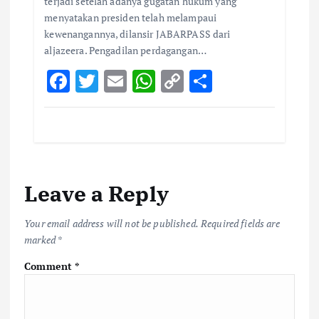
terjadi setelah adanya gugatan hukum yang
menyatakan presiden telah melampaui
kewenangannya, dilansir JABARPASS dari
aljazeera. Pengadilan perdagangan…
F
T
E
W
C
S
ac
w
m
h
o
h
e
it
ai
at
p
ar
b
te
l
s
y
e
o
r
A
Li
Leave a Reply
o
p
n
k
p
k
Your email address will not be published.
Required fields are
marked
*
Comment
*