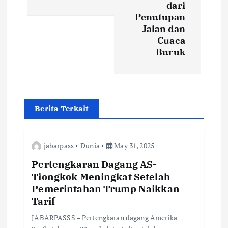
dari
n
Penutupan
Jalan dan
a
Cuaca
Buruk
v
i
g
Berita Terkait
a
jabarpass
Dunia
May 31, 2025
t
Pertengkaran Dagang AS-
Tiongkok Meningkat Setelah
i
Pemerintahan Trump Naikkan
Tarif
o
JABARPASSS – Pertengkaran dagang Amerika