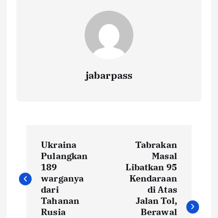
k
p
k
jabarpass
P
Ukraina
Tabrakan
o
Pulangkan
Masal
189
Libatkan 95
s
warganya
Kendaraan
dari
di Atas
t
Tahanan
Jalan Tol,
Rusia
Berawal