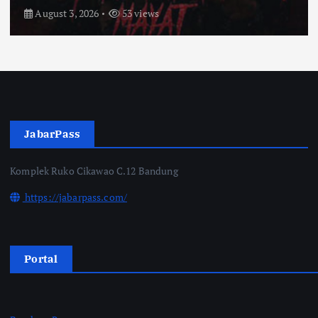
July 31, 2026
57 views
JabarPass
Komplek Ruko Cikawao C.12 Bandung
https://jabarpass.com/
Portal