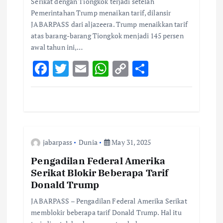
Serikat dengan Tiongkok terjadi setelah
n
Pemerintahan Trump menaikan tarif, dilansir
JABARPASS dari aljazeera. Trump menaikkan tarif
atas barang-barang Tiongkok menjadi 145 persen
awal tahun ini,…
F
T
E
W
C
S
ac
w
m
h
o
h
e
it
ai
at
p
ar
b
te
l
s
y
e
o
r
A
Li
jabarpass
Dunia
May 31, 2025
o
p
n
k
p
k
Pengadilan Federal Amerika
Serikat Blokir Beberapa Tarif
Donald Trump
JABARPASS – Pengadilan Federal Amerika Serikat
memblokir beberapa tarif Donald Trump. Hal itu