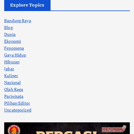
Explore Topics
Bandung Raya
Blog
Dunia
Ekonomi
Fenomena
Gaya Hidup
Hiburan
Jabar
Kuliner
Nasional
Olah Raga
Pariwisata
Pilihan Editor
Uncategorized