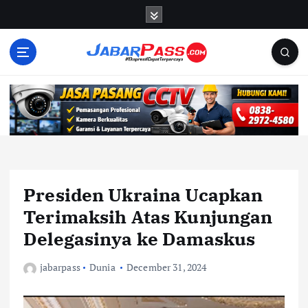
S
k
i
p
t
o
c
o
n
t
e
n
Presiden Ukraina Ucapkan
t
Terimaksih Atas Kunjungan
Delegasinya ke Damaskus
jabarpass
Dunia
December 31, 2024