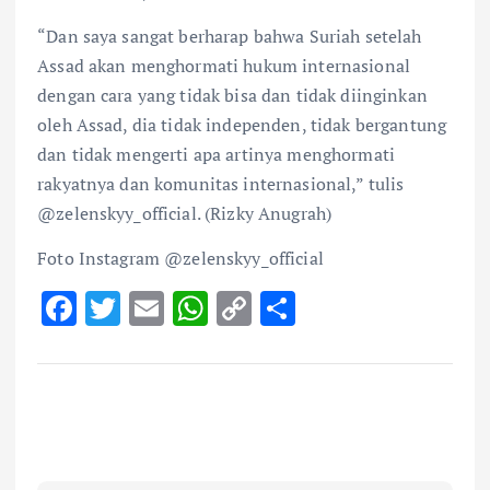
“Dan saya sangat berharap bahwa Suriah setelah
Assad akan menghormati hukum internasional
dengan cara yang tidak bisa dan tidak diinginkan
oleh Assad, dia tidak independen, tidak bergantung
dan tidak mengerti apa artinya menghormati
rakyatnya dan komunitas internasional,” tulis
@zelenskyy_official. (Rizky Anugrah)
Foto Instagram @zelenskyy_official
F
T
E
W
C
S
ac
w
m
h
o
h
e
it
ai
at
p
ar
b
te
l
s
y
e
o
r
A
Li
o
p
n