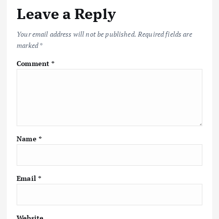
Leave a Reply
o
p
n
k
p
k
Your email address will not be published.
Required fields are
marked
*
Comment
*
Name
*
Email
*
Website