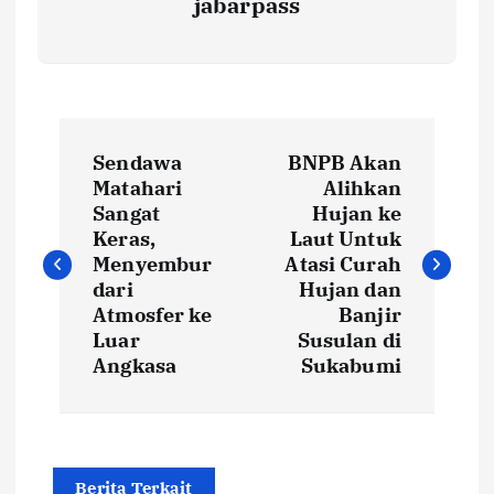
jabarpass
P
Sendawa
BNPB Akan
o
Matahari
Alihkan
Sangat
Hujan ke
s
Keras,
Laut Untuk
Menyembur
Atasi Curah
t
dari
Hujan dan
Atmosfer ke
Banjir
Luar
Susulan di
n
Angkasa
Sukabumi
a
v
Berita Terkait