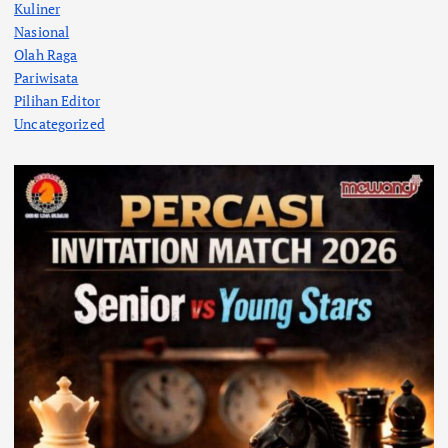
Kuliner
Nasional
Olah Raga
Pariwisata
Pilihan Editor
Uncategorized