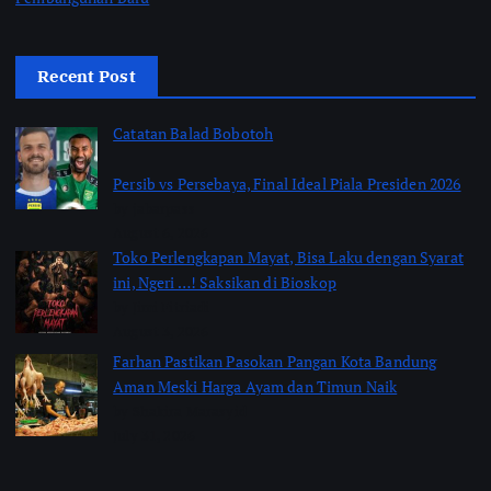
Recent Post
Catatan Balad Bobotoh
Persib vs Persebaya, Final Ideal Piala Presiden 2026
by jabarpass
August 6, 2026
Toko Perlengkapan Mayat, Bisa Laku dengan Syarat
ini, Ngeri …! Saksikan di Bioskop
by Jimi Fitriadi
August 3, 2026
Farhan Pastikan Pasokan Pangan Kota Bandung
Aman Meski Harga Ayam dan Timun Naik
by Shakira Marasyid
July 31, 2026