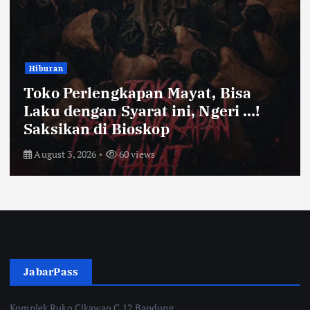
Bandung Raya
Farhan Pastikan Pasokan Pangan
Kota Bandung Aman Meski Harga
Ayam dan Timun Naik
July 31, 2026
66 views
JabarPass
Komplek Ruko Cikawao C.12 Bandung