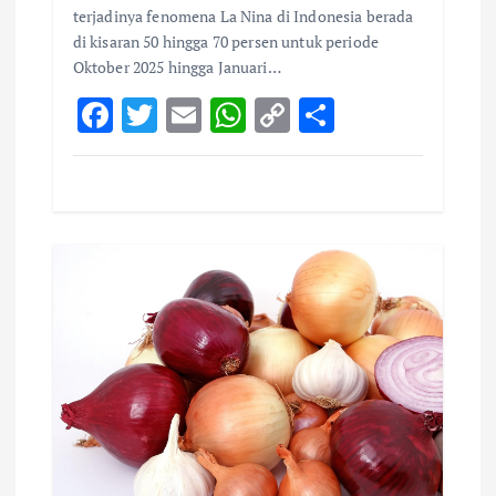
terjadinya fenomena La Nina di Indonesia berada
di kisaran 50 hingga 70 persen untuk periode
Oktober 2025 hingga Januari…
F
T
E
W
C
S
ac
w
m
h
o
h
e
it
ai
at
p
ar
b
te
l
s
y
e
o
r
A
Li
o
p
n
k
p
k