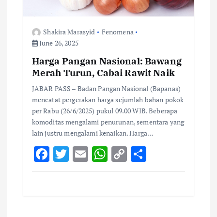
Shakira Marasyid
Fenomena
June 26, 2025
Harga Pangan Nasional: Bawang
Merah Turun, Cabai Rawit Naik
JABAR PASS – Badan Pangan Nasional (Bapanas)
mencatat pergerakan harga sejumlah bahan pokok
per Rabu (26/6/2025) pukul 09.00 WIB. Beberapa
komoditas mengalami penurunan, sementara yang
lain justru mengalami kenaikan. Harga…
F
T
E
W
C
S
ac
w
m
h
o
h
e
it
ai
at
p
ar
b
te
l
s
y
e
o
r
A
Li