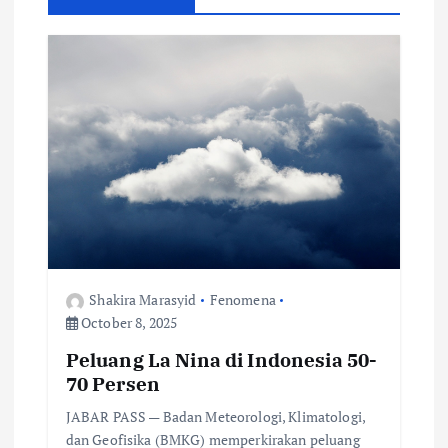
i
g
a
t
i
o
Shakira Marasyid
Fenomena
n
October 8, 2025
Peluang La Nina di Indonesia 50-
70 Persen
JABAR PASS — Badan Meteorologi, Klimatologi,
dan Geofisika (BMKG) memperkirakan peluang