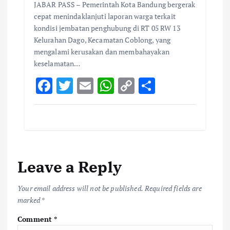
JABAR PASS – Pemerintah Kota Bandung bergerak
cepat menindaklanjuti laporan warga terkait
kondisi jembatan penghubung di RT 05 RW 13
Kelurahan Dago, Kecamatan Coblong, yang
mengalami kerusakan dan membahayakan
keselamatan…
F
T
E
W
C
S
ac
w
m
h
o
h
e
it
ai
at
p
ar
b
te
l
s
y
e
o
r
A
Li
Leave a Reply
o
p
n
k
p
k
Your email address will not be published.
Required fields are
marked
*
Comment
*