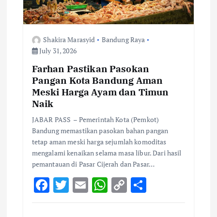
t
i
Shakira Marasyid
Bandung Raya
o
July 31, 2026
Farhan Pastikan Pasokan
n
Pangan Kota Bandung Aman
Meski Harga Ayam dan Timun
Naik
JABAR PASS – Pemerintah Kota (Pemkot)
Bandung memastikan pasokan bahan pangan
tetap aman meski harga sejumlah komoditas
mengalami kenaikan selama masa libur. Dari hasil
pemantauan di Pasar Cijerah dan Pasar…
F
T
E
W
C
S
ac
w
m
h
o
h
e
it
ai
at
p
ar