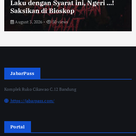
Kota Bandung Aman Meski Harga
Ayam dan Timun Naik
July 31, 2026
55 views
JabarPass
Komplek Ruko Cikawao C.12 Bandung
https://jabarpass.com/
Portal