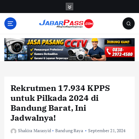
S
k
i
p
t
o
c
o
n
t
e
n
Rekrutmen 17.934 KPPS
t
untuk Pilkada 2024 di
Bandung Barat, Ini
Jadwalnya!
Shakira Marasyid
Bandung Raya
September 21, 2024