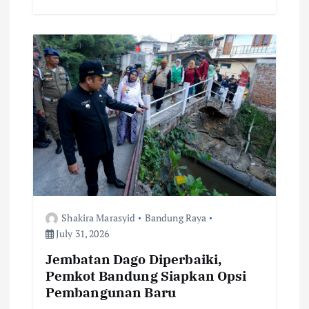
b
te
l
s
y
e
o
r
A
Li
o
p
n
k
p
k
Shakira Marasyid
Bandung Raya
July 31, 2026
Jembatan Dago Diperbaiki,
Pemkot Bandung Siapkan Opsi
Pembangunan Baru