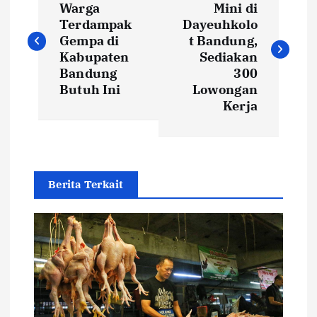
o
Warga
Mini di
Terdampak
Dayeuhkolo
s
Gempa di
t Bandung,
Kabupaten
Sediakan
t
Bandung
300
Butuh Ini
Lowongan
Kerja
n
a
v
Berita Terkait
i
g
a