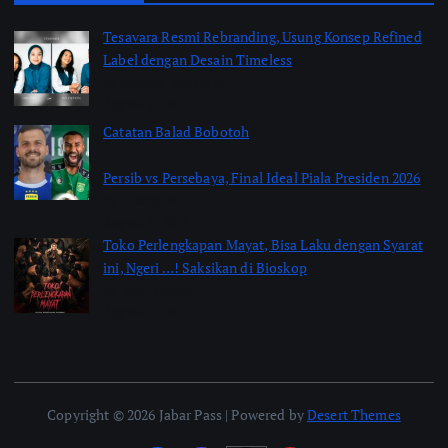
Tesavara Resmi Rebranding, Usung Konsep Refined
Label dengan Desain Timeless
by Shakira Marasyid
August 8, 2026
Catatan Balad Bobotoh
Persib vs Persebaya, Final Ideal Piala Presiden 2026
by jabarpass
August 6, 2026
Toko Perlengkapan Mayat, Bisa Laku dengan Syarat
ini, Ngeri …! Saksikan di Bioskop
by Jimi Fitriadi
August 3, 2026
Copyright © 2026 Jabar Pass | Powered by
Desert Themes