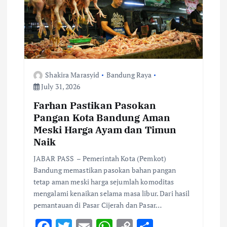
a
t
i
Shakira Marasyid
Bandung Raya
o
July 31, 2026
Farhan Pastikan Pasokan
n
Pangan Kota Bandung Aman
Meski Harga Ayam dan Timun
Naik
JABAR PASS – Pemerintah Kota (Pemkot)
Bandung memastikan pasokan bahan pangan
tetap aman meski harga sejumlah komoditas
mengalami kenaikan selama masa libur. Dari hasil
pemantauan di Pasar Cijerah dan Pasar…
F
T
E
W
C
S