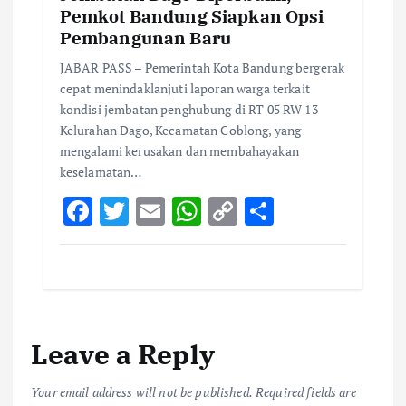
Pemkot Bandung Siapkan Opsi
Pembangunan Baru
JABAR PASS – Pemerintah Kota Bandung bergerak
cepat menindaklanjuti laporan warga terkait
kondisi jembatan penghubung di RT 05 RW 13
Kelurahan Dago, Kecamatan Coblong, yang
mengalami kerusakan dan membahayakan
keselamatan…
F
T
E
W
C
S
ac
w
m
h
o
h
e
it
ai
at
p
ar
b
te
l
s
y
e
o
r
A
Li
Leave a Reply
o
p
n
k
p
k
Your email address will not be published.
Required fields are