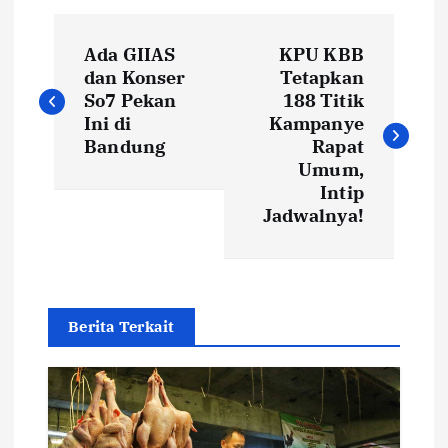
P
Ada GIIAS
KPU KBB
o
dan Konser
Tetapkan
So7 Pekan
188 Titik
s
Ini di
Kampanye
Bandung
Rapat
t
Umum,
Intip
Jadwalnya!
n
a
v
Berita Terkait
i
g