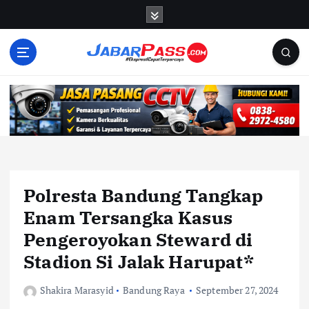
S
k
i
p
t
o
c
o
n
t
e
n
Polresta Bandung Tangkap
t
Enam Tersangka Kasus
Pengeroyokan Steward di
Stadion Si Jalak Harupat*
Shakira Marasyid
Bandung Raya
September 27, 2024