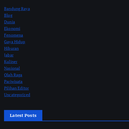
Bandung Raya
Blog
Dunia
Ekonomi
Fenomena
Gaya Hidup
Hiburan
Jabar
Kuliner
Nasional
Olah Raga
Pariwisata
Pilihan Editor
Uncategorized
Latest Posts