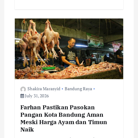
e
it
ai
at
p
ar
b
te
l
s
y
e
o
r
A
Li
o
p
n
k
p
k
Shakira Marasyid
Bandung Raya
July 31, 2026
Farhan Pastikan Pasokan
Pangan Kota Bandung Aman
Meski Harga Ayam dan Timun
Naik