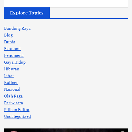
Explore Topics
Bandung Raya
Blog
Dunia
Ekonomi
Fenomena
Gaya Hidup
Hiburan
Jabar
Kuliner
Nasional
Olah Raga
Pariwisata
Pilihan Editor
Uncategorized