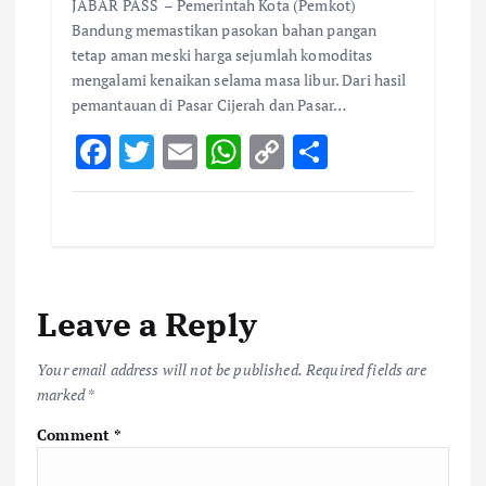
JABAR PASS – Pemerintah Kota (Pemkot)
Bandung memastikan pasokan bahan pangan
tetap aman meski harga sejumlah komoditas
mengalami kenaikan selama masa libur. Dari hasil
pemantauan di Pasar Cijerah dan Pasar…
F
T
E
W
C
S
ac
w
m
h
o
h
e
it
ai
at
p
ar
b
te
l
s
y
e
o
r
A
Li
Leave a Reply
o
p
n
k
p
k
Your email address will not be published.
Required fields are
marked
*
Comment
*