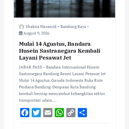
o
n
Shakira Marasyid
Bandung Raya
August 9, 2026
Mulai 14 Agustus, Bandara
Husein Sastranegara Kembali
Layani Pesawat Jet
JABAR PASS – Bandara Internasional Husein
Sastranegara Bandung Resmi Layani Pesawat Jet
Mulai 14 Agustus, Garuda Indonesia Buka Rute
Perdana Bandung-Denpasar Kota Bandung
kembali bersiap menyambut kebangkitan sektor
transportasi udara.…
F
T
E
W
C
S
ac
w
m
h
o
h