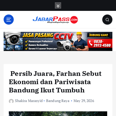
S
k
i
p
t
o
c
o
n
t
e
n
Persib Juara, Farhan Sebut
t
Ekonomi dan Pariwisata
Bandung Ikut Tumbuh
Shakira Marasyid
Bandung Raya
May 29, 2026