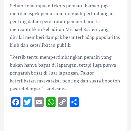
Selain kemampuan teknis pemain, Farhan juga
menilai aspek pemasaran menjadi pertimbangan
penting dalam perekrutan pemain baru. Ia
mencontohkan kehadiran Michael Essien yang
dinilai memberi dampak besar terhadap popularitas
klub dan keterlibatan publik.
“Persib tentu mempertimbangkan pemain yang
bukan hanya bagus di lapangan, tetapi juga punya
pengaruh besar di luar lapangan. Faktor
keterlibatan masyarakat penting dan suara bobotoh
pasti didengar,” tandasnya.
F
T
E
W
C
S
ac
w
m
h
o
h
e
it
ai
at
p
ar
b
te
l
s
y
e