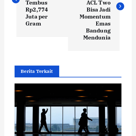
Tembus
ACL Two
t
Rp2,774
Bisa Jadi
Juta per
Momentum
Gram
Emas
n
Bandung
Mendunia
a
v
i
Berita Terkait
g
a
t
i