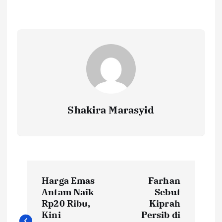
o
r
A
Li
o
p
n
k
p
k
Shakira Marasyid
P
Harga Emas
Farhan
o
Antam Naik
Sebut
Rp20 Ribu,
Kiprah
s
Kini
Persib di