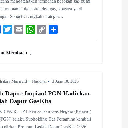
ncana mendatangkan tambahan pasokan gas bumi
an memanfaatkan stranded gas, khususnya di
ngan Sengeti. Langkah strategis…
F
T
E
W
C
S
ac
w
m
ha
o
ha
eb
itt
ai
ts
p
re
jut Membaca
o
er
l
A
y
o
p
Li
k
p
n
hakira Marasyid
Nasional
k
June 18, 2026
h Dapur Impian! PGN Hadirkan
dah Dapur GasKita
R PASS – PT Perusahaan Gas Negara (Persero)
(PGN) selaku Subholding Gas Pertamina kembali
hadirkan Program Bedah Dapur GasKita 2026