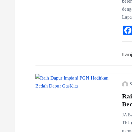
a
bere
deng
t
Lapa
i
o
Lan
n
S
Rai
Be
JABA
Tbk 
meng