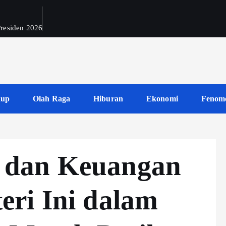
 Presiden 2026
dup
Olah Raga
Hiburan
Ekonomi
Fenom
 dan Keuangan
ri Ini dalam