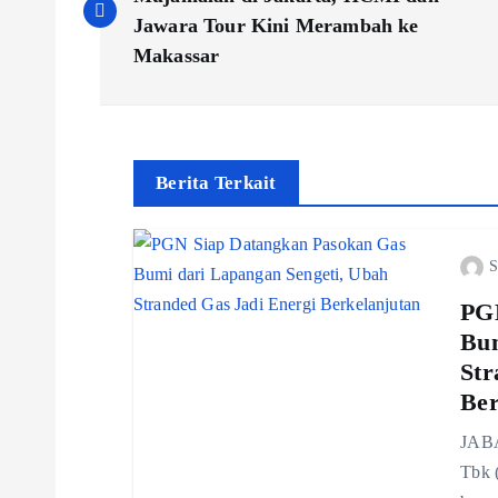
o
Jawara Tour Kini Merambah ke
s
Makassar
t
n
Berita Terkait
a
S
v
PGN
Bum
i
Str
Ber
g
JABA
Tbk 