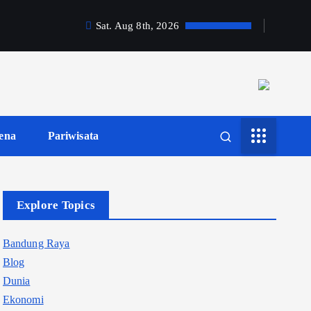
Sat. Aug 8th, 2026
ena
Pariwisata
Explore Topics
Bandung Raya
Blog
Dunia
Ekonomi