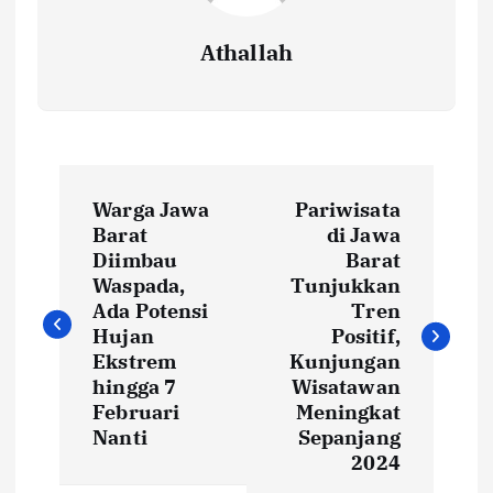
Athallah
P
Warga Jawa
Pariwisata
o
Barat
di Jawa
Diimbau
Barat
s
Waspada,
Tunjukkan
Ada Potensi
Tren
t
Hujan
Positif,
Ekstrem
Kunjungan
hingga 7
Wisatawan
n
Februari
Meningkat
Nanti
Sepanjang
a
2024