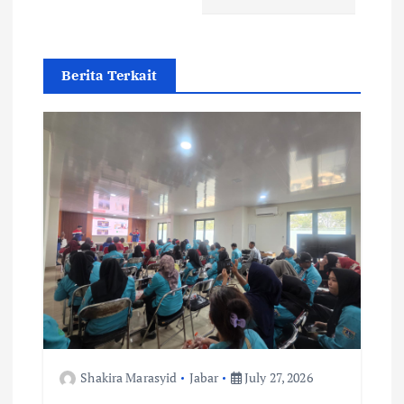
v
i
Berita Terkait
g
a
t
i
o
n
Shakira Marasyid
Jabar
July 27, 2026