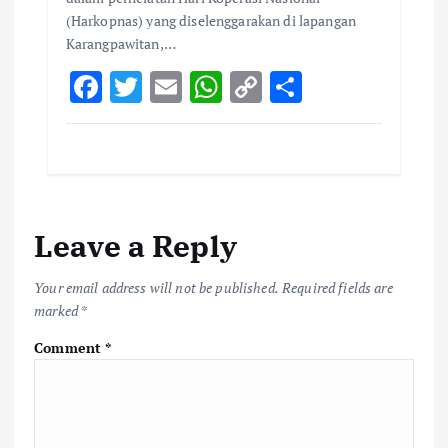
(Harkopnas) yang diselenggarakan di lapangan
Karangpawitan,…
F
T
E
W
C
S
ac
w
m
h
o
h
e
it
ai
at
p
ar
b
te
l
s
y
e
o
r
A
Li
Leave a Reply
o
p
n
k
p
k
Your email address will not be published.
Required fields are
marked
*
Comment
*