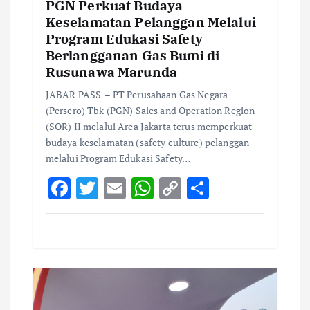
PGN Perkuat Budaya
Keselamatan Pelanggan Melalui
Program Edukasi Safety
Berlangganan Gas Bumi di
Rusunawa Marunda
JABAR PASS – PT Perusahaan Gas Negara
(Persero) Tbk (PGN) Sales and Operation Region
(SOR) II melalui Area Jakarta terus memperkuat
budaya keselamatan (safety culture) pelanggan
melalui Program Edukasi Safety…
F
T
E
W
C
S
ac
w
m
h
o
h
e
it
ai
at
p
ar
b
te
l
s
y
e
o
r
A
Li
o
p
n