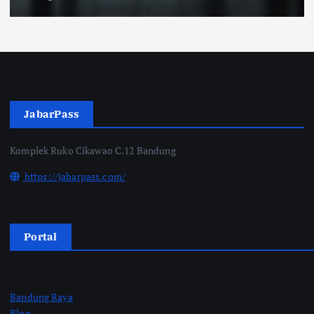
JabarPass
Komplek Ruko Cikawao C.12 Bandung
https://jabarpass.com/
Portal
Bandung Raya
Blog