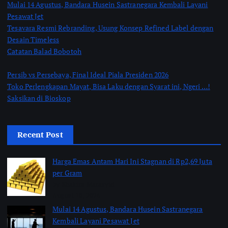
Mulai 14 Agustus, Bandara Husein Sastranegara Kembali Layani
Pesawat Jet
Tesavara Resmi Rebranding, Usung Konsep Refined Label dengan
Desain Timeless
Catatan Balad Bobotoh
Persib vs Persebaya, Final Ideal Piala Presiden 2026
Toko Perlengkapan Mayat, Bisa Laku dengan Syarat ini, Ngeri …!
Saksikan di Bioskop
Recent Post
Harga Emas Antam Hari Ini Stagnan di Rp2,69 Juta
per Gram
by Shakira Marasyid
August 10, 2026
Mulai 14 Agustus, Bandara Husein Sastranegara
Kembali Layani Pesawat Jet