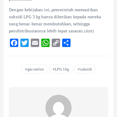
Dengan kebijakan ini, pemerintah memastikan
subsidi LPG 3 kg hanya diberikan kepada mereka
yang benar-benar membutuhkan, sehingga
pendistribusiannya lebih tepat sasaran.(Ant)
F
T
E
W
C
S
ac
w
m
h
o
h
e
it
ai
at
p
ar
b
te
l
s
y
e
gas melon
LPG 3 kg
subsidi
o
r
A
Li
o
p
n
k
p
k