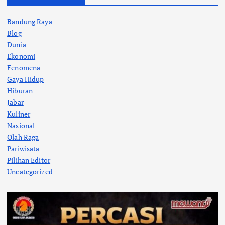
Bandung Raya
Blog
Dunia
Ekonomi
Fenomena
Gaya Hidup
Hiburan
Jabar
Kuliner
Nasional
Olah Raga
Pariwisata
Pilihan Editor
Uncategorized