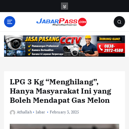
S
k
i
p
t
o
c
o
n
t
e
n
LPG 3 Kg “Menghilang”,
t
Hanya Masyarakat Ini yang
Boleh Mendapat Gas Melon
Athallah
Jabar
February 3, 2025