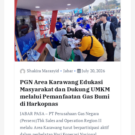
k
p
k
Shakira Marasyid
Jabar
July 20, 2026
PGN Area Karawang Edukasi
Masyarakat dan Dukung UMKM
melalui Pemanfaatan Gas Bumi
di Harkopnas
JABAR PASA – PT Perusahaan Gas Negara
(Persero)Tbk Sales and Operation Region II
melalu Area Karawang turut berpartisipasi aktif
dalam perhelatan Hari Koperasi Nasional