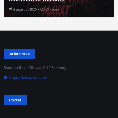
July 31, 2026
62 views
JabarPass
Komplek Ruko Cikawao C.12 Bandung
https://jabarpass.com/
Portal