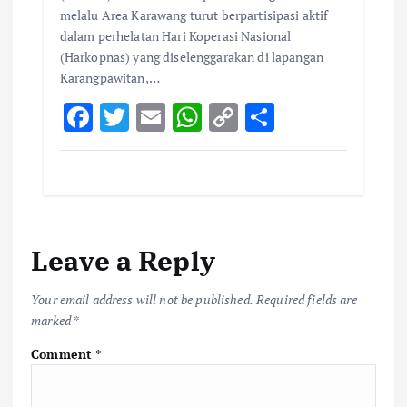
melalu Area Karawang turut berpartisipasi aktif
dalam perhelatan Hari Koperasi Nasional
(Harkopnas) yang diselenggarakan di lapangan
Karangpawitan,…
F
T
E
W
C
S
ac
w
m
h
o
h
e
it
ai
at
p
ar
b
te
l
s
y
e
o
r
A
Li
Leave a Reply
o
p
n
k
p
k
Your email address will not be published.
Required fields are
marked
*
Comment
*