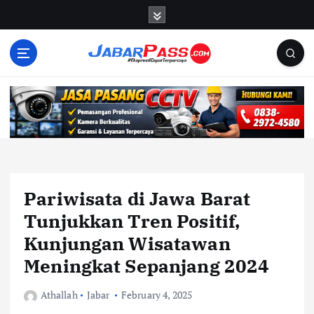
S
k
i
p
t
o
c
o
n
t
e
n
Pariwisata di Jawa Barat
t
Tunjukkan Tren Positif,
Kunjungan Wisatawan
Meningkat Sepanjang 2024
Athallah
Jabar
February 4, 2025