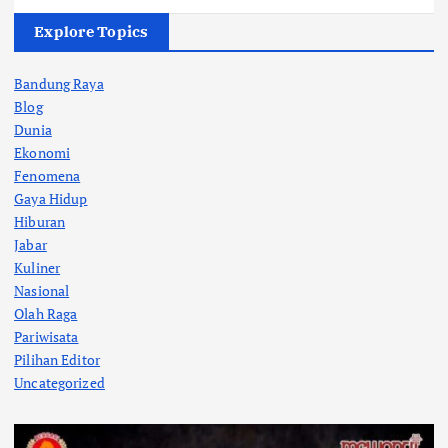
Explore Topics
Bandung Raya
Blog
Dunia
Ekonomi
Fenomena
Gaya Hidup
Hiburan
Jabar
Kuliner
Nasional
Olah Raga
Pariwisata
Pilihan Editor
Uncategorized