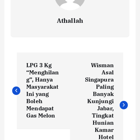
Athallah
P
LPG 3 Kg
Wisman
o
“Menghilan
Asal
g”, Hanya
Singapura
s
Masyarakat
Paling
Ini yang
Banyak
t
Boleh
Kunjungi
Mendapat
Jabar,
Gas Melon
Tingkat
n
Hunian
Kamar
a
Hotel