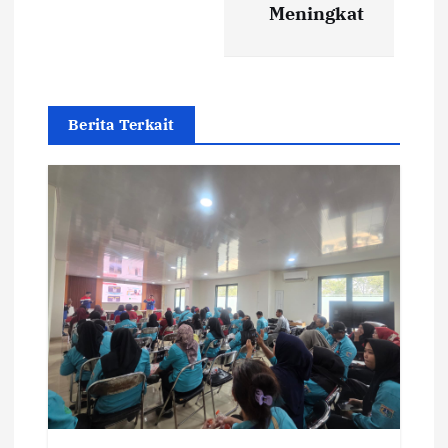
Meningkat
v
i
g
Berita Terkait
a
t
i
o
n