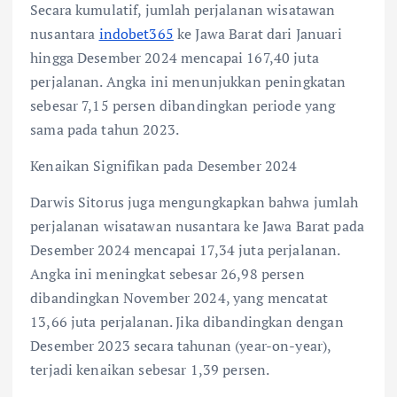
Secara kumulatif, jumlah perjalanan wisatawan
nusantara
indobet365
ke Jawa Barat dari Januari
hingga Desember 2024 mencapai 167,40 juta
perjalanan. Angka ini menunjukkan peningkatan
sebesar 7,15 persen dibandingkan periode yang
sama pada tahun 2023.
Kenaikan Signifikan pada Desember 2024
Darwis Sitorus juga mengungkapkan bahwa jumlah
perjalanan wisatawan nusantara ke Jawa Barat pada
Desember 2024 mencapai 17,34 juta perjalanan.
Angka ini meningkat sebesar 26,98 persen
dibandingkan November 2024, yang mencatat
13,66 juta perjalanan. Jika dibandingkan dengan
Desember 2023 secara tahunan (year-on-year),
terjadi kenaikan sebesar 1,39 persen.