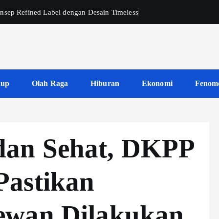
nsep Refined Label dengan Desain Timeless
dup
Olah Raga
Hiburan
Ekonomi
Fenom
an Sehat, DKPP
Pastikan
ewan Dilakukan