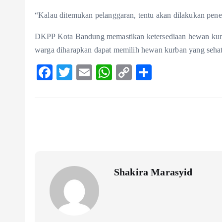
“Kalau ditemukan pelanggaran, tentu akan dilakukan pene
DKPP Kota Bandung memastikan ketersediaan hewan kurb
warga diharapkan dapat memilih hewan kurban yang sehat
F
T
E
W
C
S
ac
w
m
ha
o
ha
eb
itt
ai
ts
p
re
o
er
l
A
y
o
p
Li
k
p
n
k
Shakira Marasyid