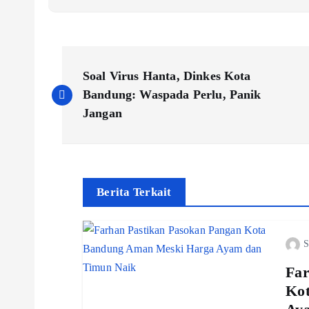
P
Soal Virus Hanta, Dinkes Kota
o
Bandung: Waspada Perlu, Panik
Jangan
s
t
Berita Terkait
n
S
a
Far
v
Ko