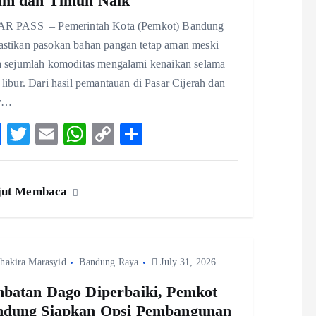
am dan Timun Naik
R PASS – Pemerintah Kota (Pemkot) Bandung
stikan pasokan bahan pangan tetap aman meski
a sejumlah komoditas mengalami kenaikan selama
libur. Dari hasil pemantauan di Pasar Cijerah dan
ar…
F
T
E
W
C
S
ac
w
m
ha
o
ha
eb
itt
ai
ts
p
re
jut Membaca
o
er
l
A
y
o
p
Li
k
p
n
hakira Marasyid
Bandung Raya
k
July 31, 2026
batan Dago Diperbaiki, Pemkot
ndung Siapkan Opsi Pembangunan