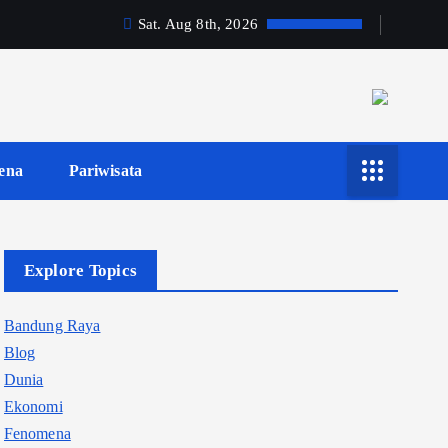
Sat. Aug 8th, 2026
ena
Pariwisata
Explore Topics
Bandung Raya
Blog
Dunia
Ekonomi
Fenomena