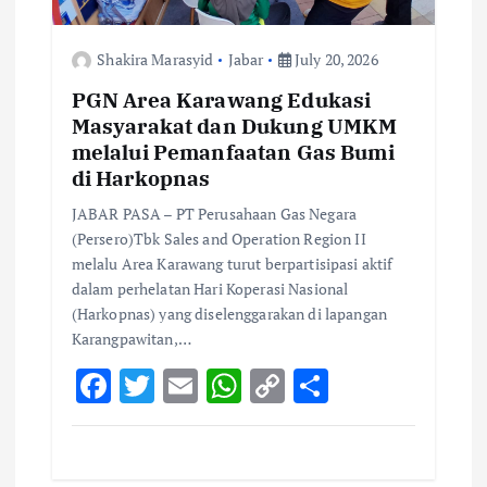
Shakira Marasyid
Jabar
July 20, 2026
PGN Area Karawang Edukasi
Masyarakat dan Dukung UMKM
melalui Pemanfaatan Gas Bumi
di Harkopnas
JABAR PASA – PT Perusahaan Gas Negara
(Persero)Tbk Sales and Operation Region II
melalu Area Karawang turut berpartisipasi aktif
dalam perhelatan Hari Koperasi Nasional
(Harkopnas) yang diselenggarakan di lapangan
Karangpawitan,…
F
T
E
W
C
S
ac
w
m
h
o
h
e
it
ai
at
p
ar