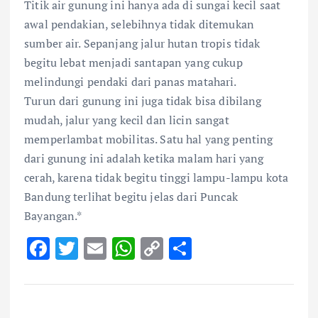
Titik air gunung ini hanya ada di sungai kecil saat
awal pendakian, selebihnya tidak ditemukan
sumber air. Sepanjang jalur hutan tropis tidak
begitu lebat menjadi santapan yang cukup
melindungi pendaki dari panas matahari.
Turun dari gunung ini juga tidak bisa dibilang
mudah, jalur yang kecil dan licin sangat
memperlambat mobilitas. Satu hal yang penting
dari gunung ini adalah ketika malam hari yang
cerah, karena tidak begitu tinggi lampu-lampu kota
Bandung terlihat begitu jelas dari Puncak
Bayangan.*
F
T
E
W
C
S
ac
w
m
h
o
h
e
it
ai
at
p
ar
b
te
l
s
y
e