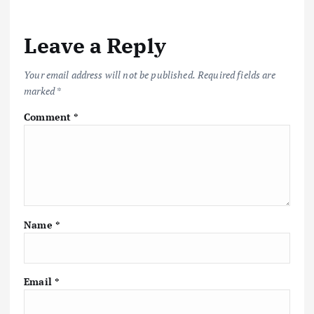
b
te
l
s
y
e
o
r
A
Li
Leave a Reply
o
p
n
k
p
k
Your email address will not be published.
Required fields are
marked
*
Comment
*
Name
*
Email
*