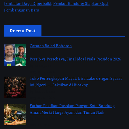
Jembatan Dago Diperbaiki, Pemkot Bandung Siapkan Opsi
Pembangunan Baru
Recent Post
Catatan Balad Bobotoh
Persib vs Persebaya, Final Ideal Piala Presiden 2026
by jabarpass
August 6, 2026
Toko Perlengkapan Mayat, Bisa Laku dengan Syarat
ini, Ngeri …! Saksikan di Bioskop
by Jimi Fitriadi
August 3, 2026
Farhan Pastikan Pasokan Pangan Kota Bandung
Aman Meski Harga Ayam dan Timun Naik
by Shakira Marasyid
July 31, 2026