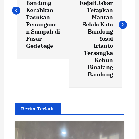
Bandung
Kejati Jabar
t
Kerahkan
Tetapkan
Pasukan
Mantan
Penangana
Sekda Kota
n
n Sampah di
Bandung
Pasar
Yossi
a
Gedebage
Irianto
Tersangka
v
Kebun
Binatang
i
Bandung
g
a
Berita Terkait
t
i