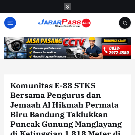
S
k
i
p
t
o
c
o
n
t
e
n
Komunitas E-88 STKS
t
Bersama Pengurus dan
Jemaah Al Hikmah Permata
Biru Bandung Taklukkan
Puncak Gunung Manglayang
di Ketinggian 1.818 Meter di