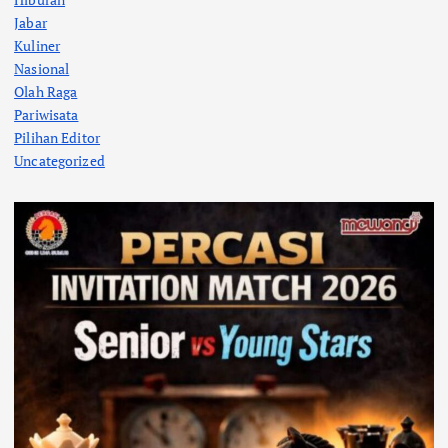
Jabar
Kuliner
Nasional
Olah Raga
Pariwisata
Pilihan Editor
Uncategorized