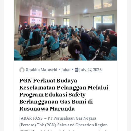
o
n
Shakira Marasyid
Jabar
July 27, 2026
PGN Perkuat Budaya
Keselamatan Pelanggan Melalui
Program Edukasi Safety
Berlangganan Gas Bumi di
Rusunawa Marunda
JABAR PASS – PT Perusahaan Gas Negara
(Persero) Tbk (PGN) Sales and Operation Region