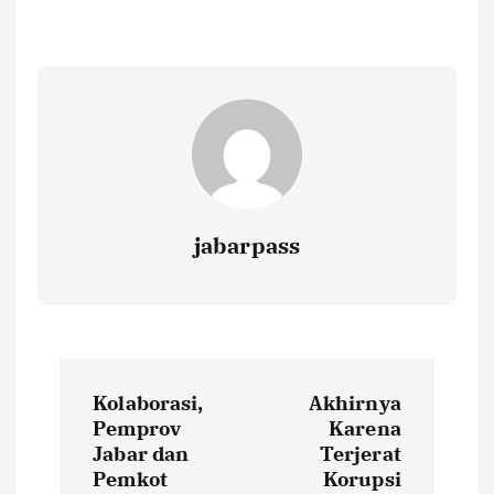
o
r
A
Li
o
p
n
k
p
k
jabarpass
P
Kolaborasi,
Akhirnya
o
Pemprov
Karena
Jabar dan
Terjerat
s
Pemkot
Korupsi