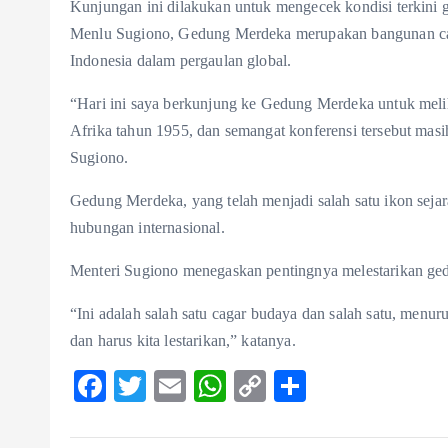
Kunjungan ini dilakukan untuk mengecek kondisi terkini 
Menlu Sugiono, Gedung Merdeka merupakan bangunan cagar
Indonesia dalam pergaulan global.
“Hari ini saya berkunjung ke Gedung Merdeka untuk meli
Afrika tahun 1955, dan semangat konferensi tersebut masih 
Sugiono.
Gedung Merdeka, yang telah menjadi salah satu ikon sejara
hubungan internasional.
Menteri Sugiono menegaskan pentingnya melestarikan gedu
“Ini adalah salah satu cagar budaya dan salah satu, menur
dan harus kita lestarikan,” katanya.
F
T
E
W
C
S
ac
w
m
ha
o
ha