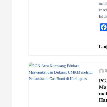
a
mela
kesel
t
Eduk
i
o
Lan
n
S
PG
Ma
mel
Ha