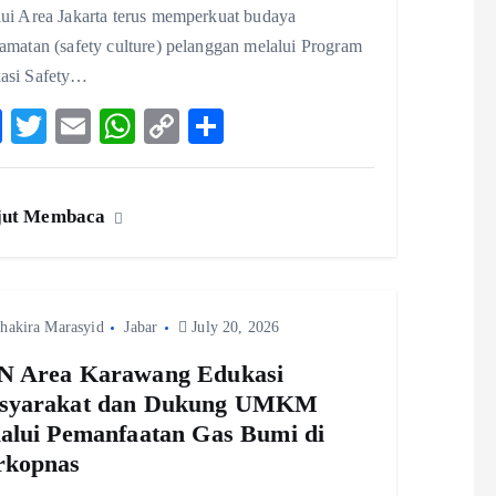
lui Area Jakarta terus memperkuat budaya
amatan (safety culture) pelanggan melalui Program
asi Safety…
F
T
E
W
C
S
ac
w
m
ha
o
ha
eb
itt
ai
ts
p
re
jut Membaca
o
er
l
A
y
o
p
Li
k
p
n
hakira Marasyid
Jabar
k
July 20, 2026
N Area Karawang Edukasi
syarakat dan Dukung UMKM
alui Pemanfaatan Gas Bumi di
rkopnas