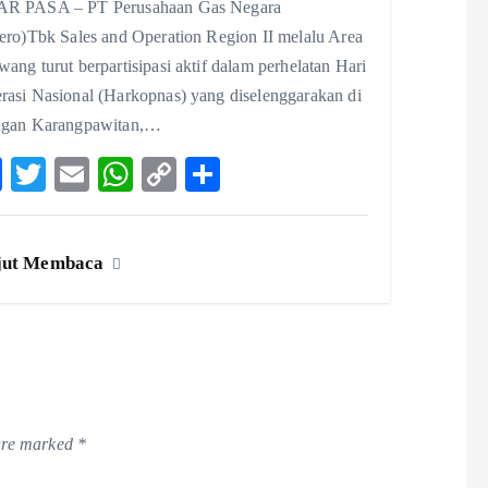
R PASA – PT Perusahaan Gas Negara
sero)Tbk Sales and Operation Region II melalu Area
ang turut berpartisipasi aktif dalam perhelatan Hari
rasi Nasional (Harkopnas) yang diselenggarakan di
ngan Karangpawitan,…
F
T
E
W
C
S
ac
w
m
ha
o
ha
eb
itt
ai
ts
p
re
jut Membaca
o
er
l
A
y
o
p
Li
k
p
n
k
 are marked
*