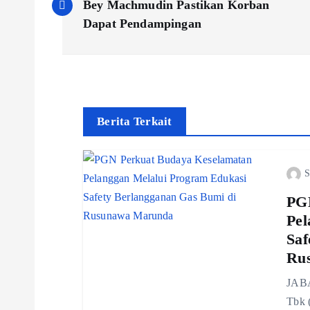
o
Bey Machmudin Pastikan Korban
Dapat Pendampingan
s
t
n
Berita Terkait
a
S
v
PGN
Pel
i
Saf
Ru
g
JABA
Tbk 