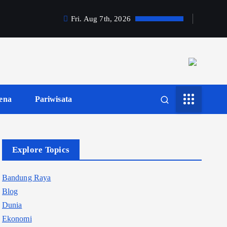
Fri. Aug 7th, 2026
ena
Pariwisata
Explore Topics
Bandung Raya
Blog
Dunia
Ekonomi