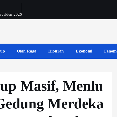
 Presiden 2026
dup
Olah Raga
Hiburan
Ekonomi
Fenom
up Masif, Menlu
 Gedung Merdeka