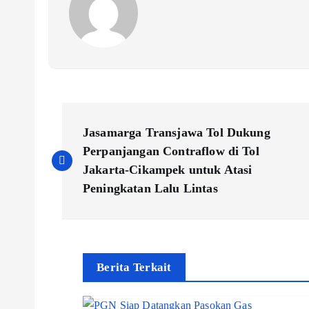
P
Jasamarga Transjawa Tol Dukung
o
Perpanjangan Contraflow di Tol
Jakarta-Cikampek untuk Atasi
s
Peningkatan Lalu Lintas
t
n
Berita Terkait