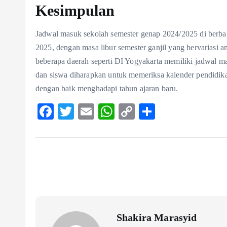
Kesimpulan
Jadwal masuk sekolah semester genap 2024/2025 di berba
2025, dengan masa libur semester ganjil yang bervariasi
beberapa daerah seperti DI Yogyakarta memiliki jadwal ma
dan siswa diharapkan untuk memeriksa kalender pendidik
dengan baik menghadapi tahun ajaran baru.
F
T
E
W
C
S
ac
w
m
ha
o
ha
eb
itt
ai
ts
p
re
o
er
l
A
y
o
p
Li
k
p
n
k
Shakira Marasyid