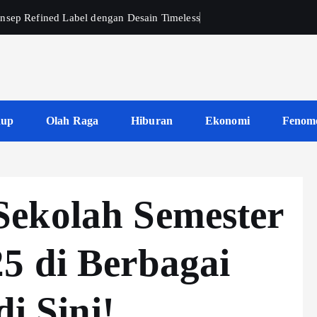
nsep Refined Label dengan Desain Timeless
dup
Olah Raga
Hiburan
Ekonomi
Fenom
ekolah Semester
5 di Berbagai
di Sini!