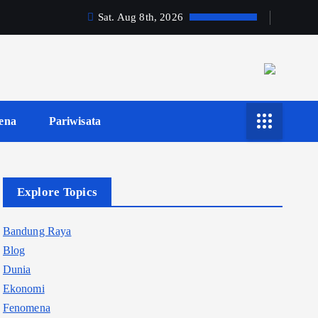
Sat. Aug 8th, 2026
ena
Pariwisata
Explore Topics
Bandung Raya
Blog
Dunia
Ekonomi
Fenomena