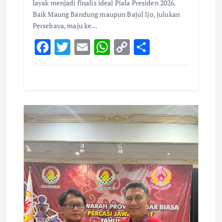
layak menjadi finalis ideal Piala Presiden 2026.
Baik Maung Bandung maupun Bajul Ijo, julukan
Persebaya, maju ke…
F
T
E
W
C
S
ac
w
m
h
o
h
e
it
ai
at
p
ar
b
te
l
s
y
e
o
r
A
Li
o
p
n
k
p
k