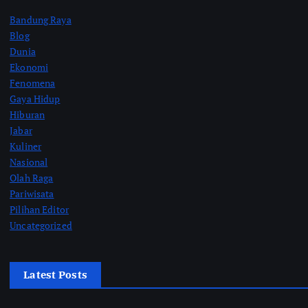
Bandung Raya
Blog
Dunia
Ekonomi
Fenomena
Gaya Hidup
Hiburan
Jabar
Kuliner
Nasional
Olah Raga
Pariwisata
Pilihan Editor
Uncategorized
Latest Posts