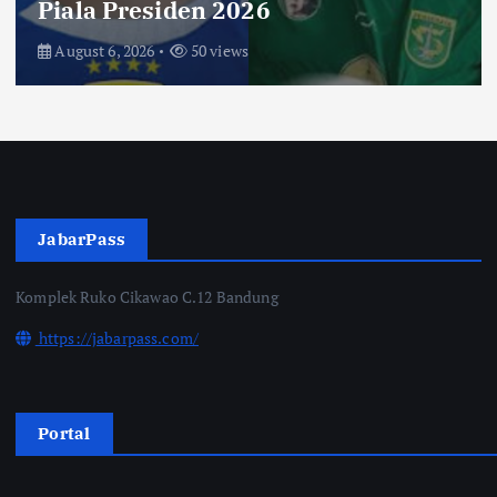
Saksikan di Bioskop
August 3, 2026
67 views
JabarPass
Komplek Ruko Cikawao C.12 Bandung
https://jabarpass.com/
Portal