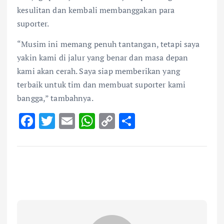
kesulitan dan kembali membanggakan para
suporter.
“Musim ini memang penuh tantangan, tetapi saya
yakin kami di jalur yang benar dan masa depan
kami akan cerah. Saya siap memberikan yang
terbaik untuk tim dan membuat suporter kami
bangga,” tambahnya.
F
T
E
W
C
S
ac
w
m
h
o
h
e
it
ai
at
p
ar
b
te
l
s
y
e
o
r
A
Li
o
p
n
k
p
k