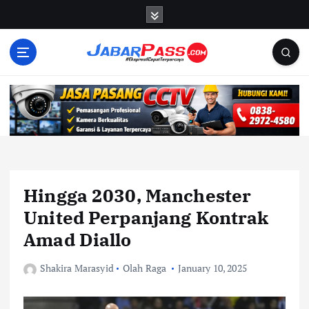
S
k
i
p
t
o
c
o
n
t
e
n
Hingga 2030, Manchester
t
United Perpanjang Kontrak
Amad Diallo
Shakira Marasyid
Olah Raga
January 10, 2025