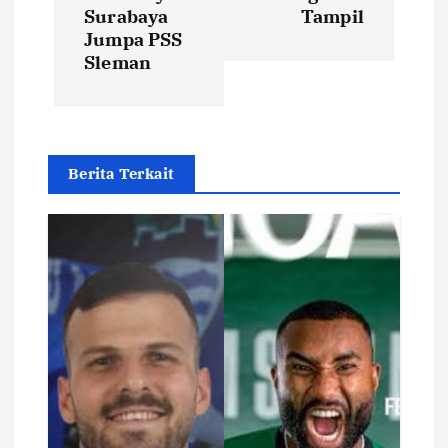
Surabaya
Tampil
a
Jumpa PSS
Sleman
v
i
g
Berita Terkait
a
t
i
o
n