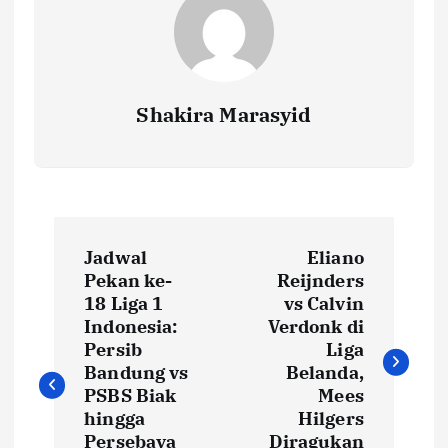
Shakira Marasyid
P
Jadwal
Eliano
o
Pekan ke-
Reijnders
18 Liga 1
vs Calvin
s
Indonesia:
Verdonk di
Persib
Liga
t
Bandung vs
Belanda,
PSBS Biak
Mees
hingga
Hilgers
n
Persebaya
Diragukan