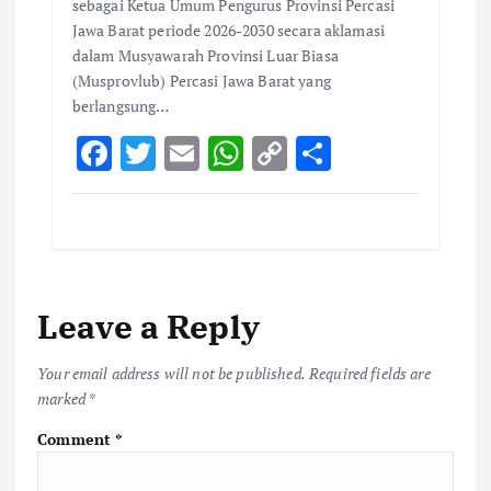
sebagai Ketua Umum Pengurus Provinsi Percasi
Jawa Barat periode 2026-2030 secara aklamasi
dalam Musyawarah Provinsi Luar Biasa
(Musprovlub) Percasi Jawa Barat yang
berlangsung…
F
T
E
W
C
S
ac
w
m
h
o
h
e
it
ai
at
p
ar
b
te
l
s
y
e
o
r
A
Li
Leave a Reply
o
p
n
k
p
k
Your email address will not be published.
Required fields are
marked
*
Comment
*