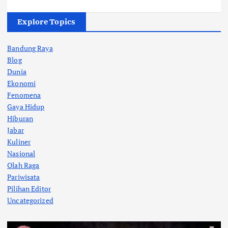
Explore Topics
Bandung Raya
Blog
Dunia
Ekonomi
Fenomena
Gaya Hidup
Hiburan
Jabar
Kuliner
Nasional
Olah Raga
Pariwisata
Pilihan Editor
Uncategorized