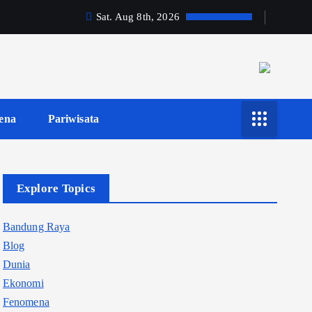
Sat. Aug 8th, 2026
ena
Pariwisata
Explore Topics
Bandung Raya
Blog
Dunia
Ekonomi
Fenomena