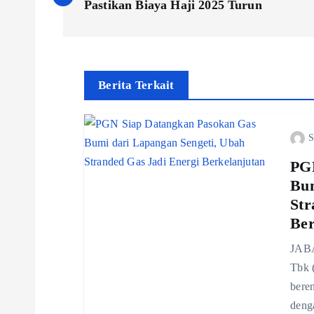
o
Pastikan Biaya Haji 2025 Turun
s
t
Berita Terkait
n
S
a
PGN
Bum
v
Str
Ber
i
JABA
Tbk 
g
bere
deng