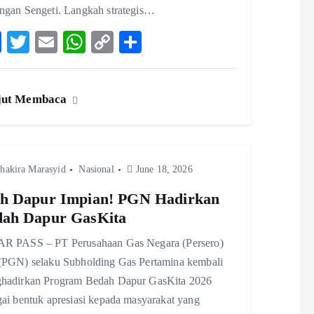
ngan Sengeti. Langkah strategis…
F
T
E
W
C
S
ac
w
m
ha
o
ha
eb
itt
ai
ts
p
re
jut Membaca
o
er
l
A
y
o
p
Li
k
p
n
hakira Marasyid
Nasional
k
June 18, 2026
h Dapur Impian! PGN Hadirkan
dah Dapur GasKita
R PASS – PT Perusahaan Gas Negara (Persero)
(PGN) selaku Subholding Gas Pertamina kembali
hadirkan Program Bedah Dapur GasKita 2026
gai bentuk apresiasi kepada masyarakat yang