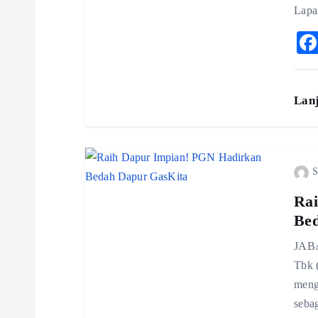
a
Lapa
t
i
Lan
o
n
S
Rai
Be
JABA
Tbk 
meng
seba