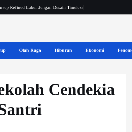
nsep Refined Label dengan Desain Timeless
dup
Olah Raga
Hiburan
Ekonomi
Fenom
Sekolah Cendekia
antri