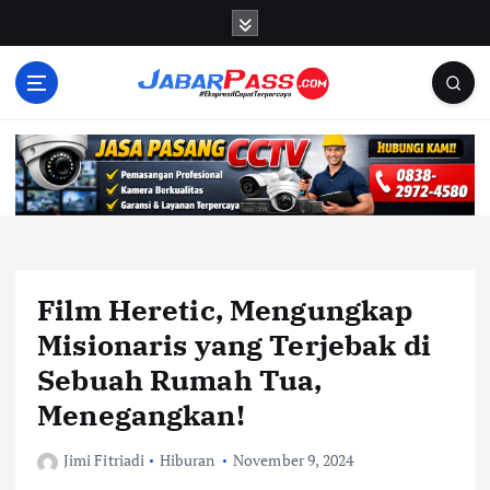
S
k
i
p
t
o
c
o
n
t
e
n
Film Heretic, Mengungkap
t
Misionaris yang Terjebak di
Sebuah Rumah Tua,
Menegangkan!
Jimi Fitriadi
Hiburan
November 9, 2024