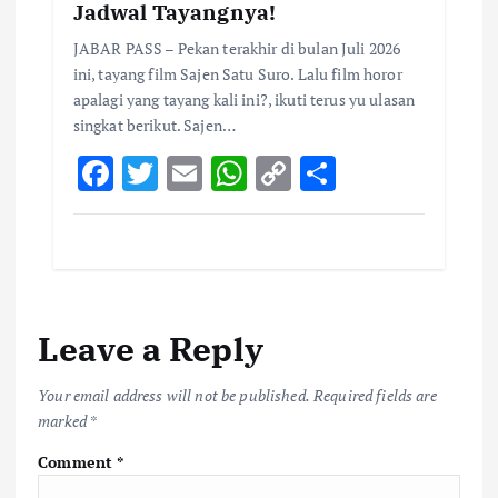
Jadwal Tayangnya!
JABAR PASS – Pekan terakhir di bulan Juli 2026
ini, tayang film Sajen Satu Suro. Lalu film horor
apalagi yang tayang kali ini?, ikuti terus yu ulasan
singkat berikut. Sajen…
F
T
E
W
C
S
ac
w
m
h
o
h
e
it
ai
at
p
ar
b
te
l
s
y
e
o
r
A
Li
Leave a Reply
o
p
n
k
p
k
Your email address will not be published.
Required fields are
marked
*
Comment
*