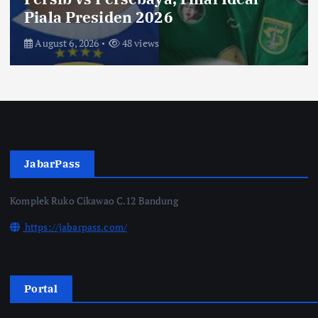
Saksikan di Bioskop
August 3, 2026
67 views
JabarPass
Komplek Ruko Cikawao C.12 Bandung
https://jabarpass.com/
Portal