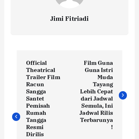
Jimi Fitriadi
P
Official
Film Guna
o
Theatrical
Guna Istri
Trailer Film
Muda
s
Racun
Tayang
Sangga
Lebih Cepat
t
Santet
dari Jadwal
Pemisah
Semula, Ini
Rumah
Jadwal Rilis
n
Tangga
Terbarunya
Resmi
!
a
Dirilis