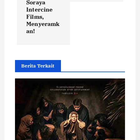
Soraya
v
Intercine
Films,
i
Menyeramk
an!
g
a
t
Berita Terkait
i
o
n