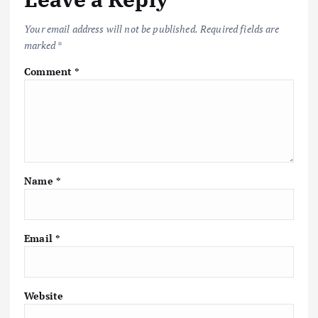
o
p
n
k
p
k
Your email address will not be published.
Required fields are
marked
*
Comment
*
Name
*
Email
*
Website