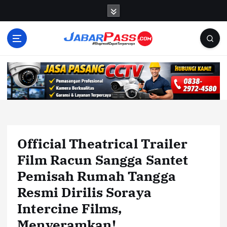
S
k
i
p
t
o
c
o
n
t
e
n
Official Theatrical Trailer
t
Film Racun Sangga Santet
Pemisah Rumah Tangga
Resmi Dirilis Soraya
Intercine Films,
Menyeramkan!