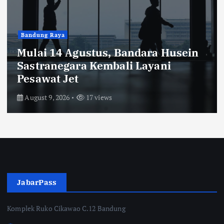
Blog
Tesavara Resmi Rebranding, Usung
Konsep Refined Label dengan
Desain Timeless
August 8, 2026
31 views
JabarPass
Komplek Ruko Cikawao C.12 Bandung