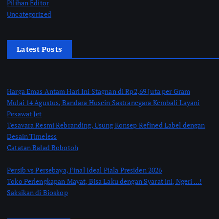
Pilihan Editor
Uncategorized
Latest Posts
Harga Emas Antam Hari Ini Stagnan di Rp2,69 Juta per Gram
Mulai 14 Agustus, Bandara Husein Sastranegara Kembali Layani
Pesawat Jet
Tesavara Resmi Rebranding, Usung Konsep Refined Label dengan
Desain Timeless
Catatan Balad Bobotoh
Persib vs Persebaya, Final Ideal Piala Presiden 2026
Toko Perlengkapan Mayat, Bisa Laku dengan Syarat ini, Ngeri …!
Saksikan di Bioskop