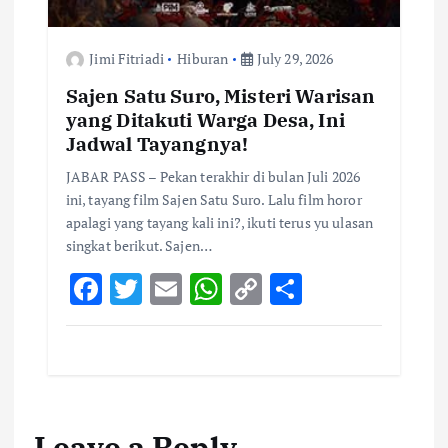
Jimi Fitriadi
Hiburan
July 29, 2026
Sajen Satu Suro, Misteri Warisan
yang Ditakuti Warga Desa, Ini
Jadwal Tayangnya!
JABAR PASS – Pekan terakhir di bulan Juli 2026
ini, tayang film Sajen Satu Suro. Lalu film horor
apalagi yang tayang kali ini?, ikuti terus yu ulasan
singkat berikut. Sajen…
F
T
E
W
C
S
ac
w
m
h
o
h
e
it
ai
at
p
ar
b
te
l
s
y
e
o
r
A
Li
Leave a Reply