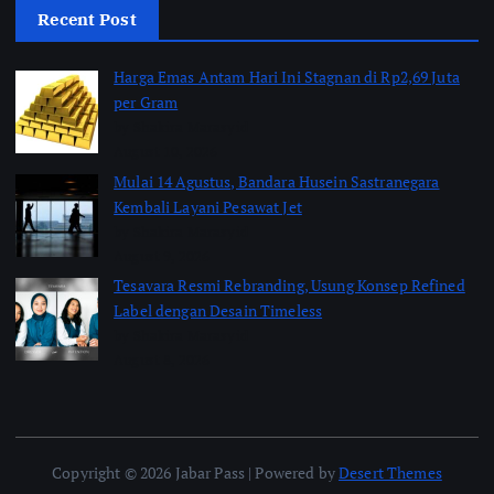
Recent Post
Harga Emas Antam Hari Ini Stagnan di Rp2,69 Juta
per Gram
by Shakira Marasyid
August 10, 2026
Mulai 14 Agustus, Bandara Husein Sastranegara
Kembali Layani Pesawat Jet
by Shakira Marasyid
August 9, 2026
Tesavara Resmi Rebranding, Usung Konsep Refined
Label dengan Desain Timeless
by Shakira Marasyid
August 8, 2026
Copyright © 2026 Jabar Pass | Powered by
Desert Themes