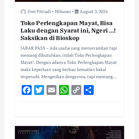
Jimi Fitriadi
Hiburan
August 3, 2026
Toko Perlengkapan Mayat, Bisa
Laku dengan Syarat ini, Ngeri …!
Saksikan di Bioskop
JABAR PASS – Ada usaha yang menyeramkan tapi
memang dibutuhkan, inilah Toko Perlengkapan
Mayat!. Dengan adanya Toko Perlengkapan Mayat
maka keperluan yang berbau kematian bakal
terpenuhi. Mengerikan dengarnya, tapi memang…
F
T
E
W
C
S
ac
w
m
h
o
h
e
it
ai
at
p
ar
b
te
l
s
y
e
o
r
A
Li