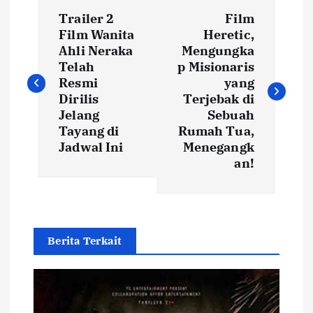
P
Trailer 2
Film
o
Film Wanita
Heretic,
Ahli Neraka
Mengungka
s
Telah
p Misionaris
Resmi
yang
t
Dirilis
Terjebak di
Jelang
Sebuah
Tayang di
Rumah Tua,
n
Jadwal Ini
Menegangk
an!
a
v
i
Berita Terkait
g