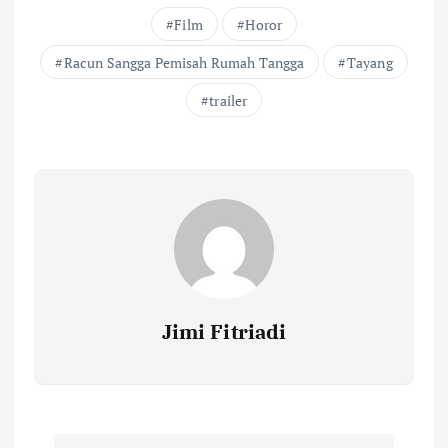
b
te
l
s
y
e
Film
Horor
o
r
A
Li
Racun Sangga Pemisah Rumah Tangga
Tayang
o
p
n
trailer
k
p
k
Jimi Fitriadi