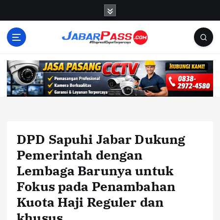
S
k
i
p
t
o
c
o
n
t
e
n
DPD Sapuhi Jabar Dukung
t
Pemerintah dengan
Lembaga Barunya untuk
Fokus pada Penambahan
Kuota Haji Reguler dan
khusus