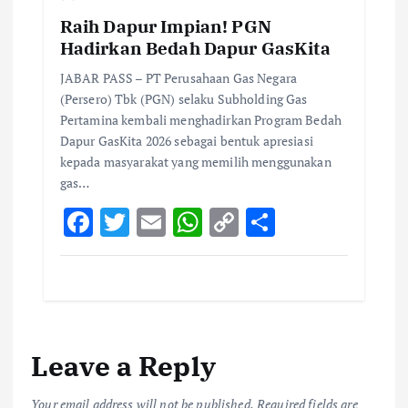
Raih Dapur Impian! PGN
Hadirkan Bedah Dapur GasKita
JABAR PASS – PT Perusahaan Gas Negara
(Persero) Tbk (PGN) selaku Subholding Gas
Pertamina kembali menghadirkan Program Bedah
Dapur GasKita 2026 sebagai bentuk apresiasi
kepada masyarakat yang memilih menggunakan
gas…
F
T
E
W
C
S
ac
w
m
h
o
h
e
it
ai
at
p
ar
b
te
l
s
y
e
o
r
A
Li
Leave a Reply
o
p
n
k
p
k
Your email address will not be published.
Required fields are