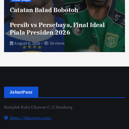
Hiburan
Toko Perlengkapan Mayat, Bisa
Laku dengan Syarat ini, Ngeri …!
Saksikan di Bioskop
August 3, 2026
70 views
JabarPass
Komplek Ruko Cikawao C.12 Bandung
https://jabarpass.com/