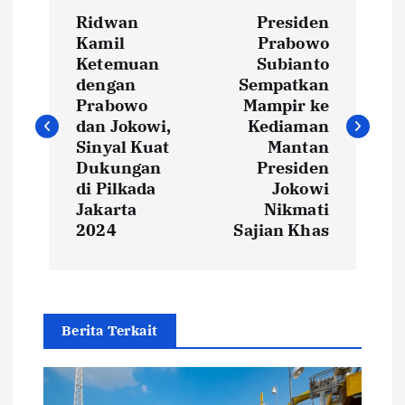
P
Ridwan
Presiden
o
Kamil
Prabowo
Ketemuan
Subianto
s
dengan
Sempatkan
Prabowo
Mampir ke
t
dan Jokowi,
Kediaman
Sinyal Kuat
Mantan
Dukungan
Presiden
n
di Pilkada
Jokowi
Jakarta
Nikmati
a
2024
Sajian Khas
v
i
Berita Terkait
g
a