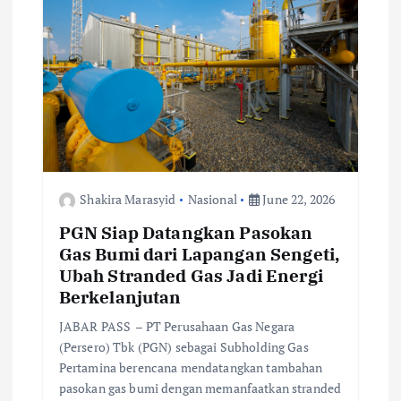
t
i
o
n
Shakira Marasyid
Nasional
June 22, 2026
PGN Siap Datangkan Pasokan
Gas Bumi dari Lapangan Sengeti,
Ubah Stranded Gas Jadi Energi
Berkelanjutan
JABAR PASS – PT Perusahaan Gas Negara
(Persero) Tbk (PGN) sebagai Subholding Gas
Pertamina berencana mendatangkan tambahan
pasokan gas bumi dengan memanfaatkan stranded