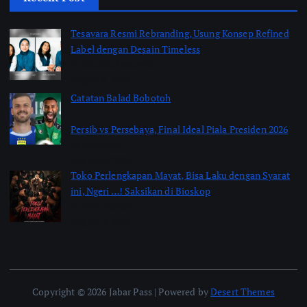
Tesavara Resmi Rebranding, Usung Konsep Refined
Label dengan Desain Timeless
by Shakira Marasyid
August 8, 2026
Catatan Balad Bobotoh
Persib vs Persebaya, Final Ideal Piala Presiden 2026
by jabarpass
August 6, 2026
Toko Perlengkapan Mayat, Bisa Laku dengan Syarat
ini, Ngeri …! Saksikan di Bioskop
by Jimi Fitriadi
August 3, 2026
Copyright © 2026 Jabar Pass | Powered by
Desert Themes