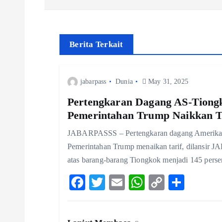
s
t
Berita Terkait
n
jabarpass
Dunia
May 31, 2025
a
Pertengkaran Dagang AS-Tiongk
v
Pemerintahan Trump Naikkan T
JABARPASSS – Pertengkaran dagang Amerika Se
i
Pemerintahan Trump menaikan tarif, dilansir J
atas barang-barang Tiongkok menjadi 145 perse
g
F
T
E
W
C
S
ac
w
m
ha
o
ha
a
eb
itt
ai
ts
p
re