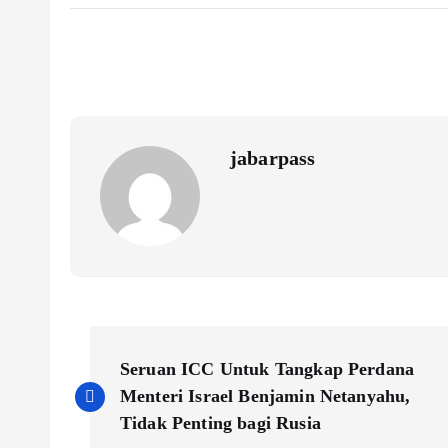
eb
itt
ai
ts
p
re
o
er
l
A
y
o
p
Li
k
p
n
k
jabarpass
P
Seruan ICC Untuk Tangkap Perdana
o
Menteri Israel Benjamin Netanyahu,
Tidak Penting bagi Rusia