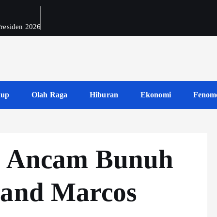
 Presiden 2026
dup
Olah Raga
Hiburan
Ekonomi
Fenom
na Ancam Bunuh
nand Marcos