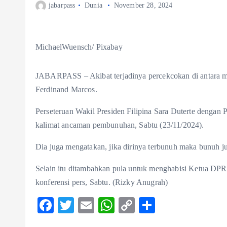
jabarpass
Dunia
November 28, 2024
MichaelWuensch/ Pixabay
JABARPASS – Akibat terjadinya percekcokan di antara 
Ferdinand Marcos.
Perseteruan Wakil Presiden Filipina Sara Duterte dengan 
kalimat ancaman pembunuhan, Sabtu (23/11/2024).
Dia juga mengatakan, jika dirinya terbunuh maka bunuh 
Selain itu ditambahkan pula untuk menghabisi Ketua DPR
konferensi pers, Sabtu. (Rizky Anugrah)
F
T
E
W
C
S
ac
w
m
ha
o
ha