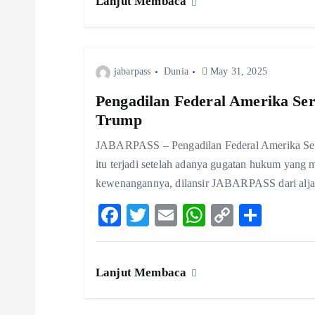
t
Lanjut Membaca
o
er
l
A
y
o
p
Li
i
k
p
n
jabarpass
Dunia
May 31, 2025
k
o
Pengadilan Federal Amerika Ser
Trump
n
JABARPASS – Pengadilan Federal Amerika Seri
itu terjadi setelah adanya gugatan hukum yang 
kewenangannya, dilansir JABARPASS dari alja
F
T
E
W
C
S
ac
w
m
ha
o
ha
eb
itt
ai
ts
p
re
Lanjut Membaca
o
er
l
A
y
o
p
Li