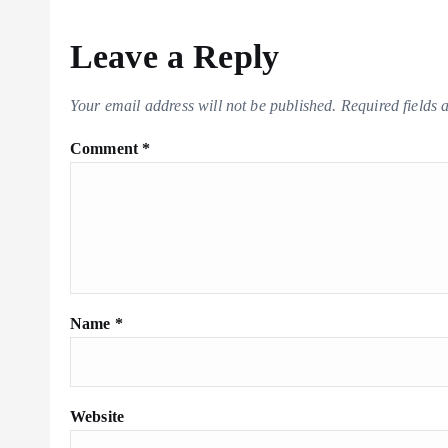
k
p
n
k
Leave a Reply
Your email address will not be published.
Required fields
Comment
*
Name
*
Website