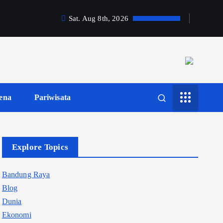
Sat. Aug 8th, 2026
ena
Pariwisata
Explore Topics
Bandung Raya
Blog
Dunia
Ekonomi