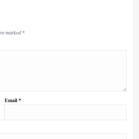
 are marked
*
Email
*