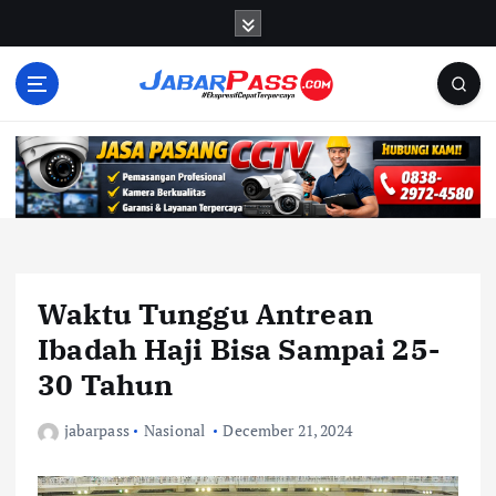
S
k
i
p
t
o
c
o
n
t
e
n
Waktu Tunggu Antrean
t
Ibadah Haji Bisa Sampai 25-
30 Tahun
jabarpass
Nasional
December 21, 2024