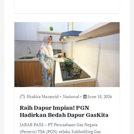
e
it
ai
at
p
ar
b
te
l
s
y
e
o
r
A
Li
o
p
n
k
p
k
Shakira Marasyid
Nasional
June 18, 2026
Raih Dapur Impian! PGN
Hadirkan Bedah Dapur GasKita
JABAR PASS – PT Perusahaan Gas Negara
(Persero) Tbk (PGN) selaku Subholding Gas