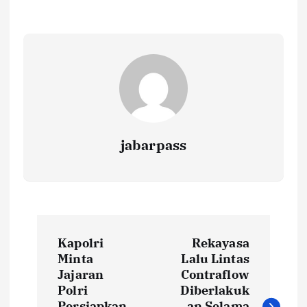
o
r
A
Li
o
p
n
k
p
k
jabarpass
P
Kapolri
Rekayasa
o
Minta
Lalu Lintas
Jajaran
Contraflow
s
Polri
Diberlakuk
Persiapkan
an Selama