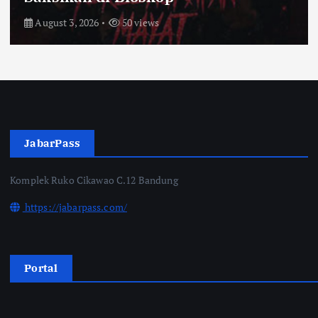
July 31, 2026
55 views
JabarPass
Komplek Ruko Cikawao C.12 Bandung
https://jabarpass.com/
Portal