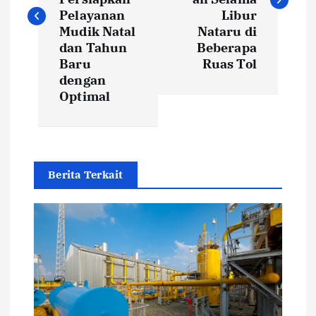
t
Pelayanan
Libur
Mudik Natal
Nataru di
dan Tahun
Beberapa
n
Baru
Ruas Tol
dengan
a
Optimal
v
i
Berita Terkait
g
a
t
i