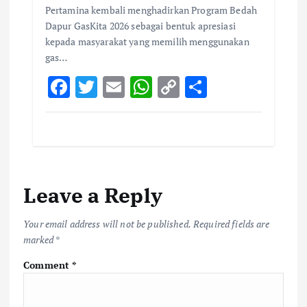
Pertamina kembali menghadirkan Program Bedah
Dapur GasKita 2026 sebagai bentuk apresiasi
kepada masyarakat yang memilih menggunakan
gas…
F
T
E
W
C
S
ac
w
m
h
o
h
e
it
ai
at
p
ar
b
te
l
s
y
e
o
r
A
Li
Leave a Reply
o
p
n
k
p
k
Your email address will not be published.
Required fields are
marked
*
Comment
*