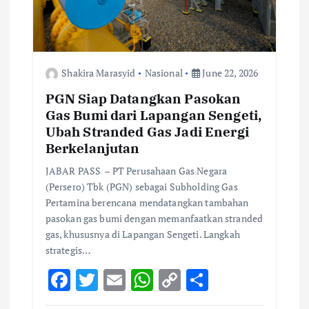
o
n
Shakira Marasyid
Nasional
June 22, 2026
PGN Siap Datangkan Pasokan
Gas Bumi dari Lapangan Sengeti,
Ubah Stranded Gas Jadi Energi
Berkelanjutan
JABAR PASS – PT Perusahaan Gas Negara
(Persero) Tbk (PGN) sebagai Subholding Gas
Pertamina berencana mendatangkan tambahan
pasokan gas bumi dengan memanfaatkan stranded
gas, khususnya di Lapangan Sengeti. Langkah
strategis…
F
T
E
W
C
S
ac
w
m
h
o
h