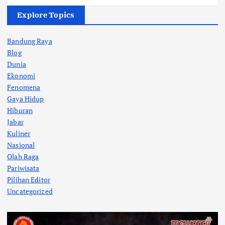
Explore Topics
Bandung Raya
Blog
Dunia
Ekonomi
Fenomena
Gaya Hidup
Hiburan
Jabar
Kuliner
Nasional
Olah Raga
Pariwisata
Pilihan Editor
Uncategorized