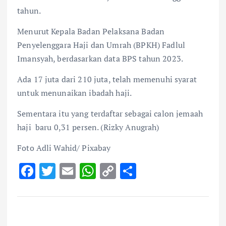
tahun.
Menurut Kepala Badan Pelaksana Badan
Penyelenggara Haji dan Umrah (BPKH) Fadlul
Imansyah, berdasarkan data BPS tahun 2023.
Ada 17 juta dari 210 juta, telah memenuhi syarat
untuk menunaikan ibadah haji.
Sementara itu yang terdaftar sebagai calon jemaah
haji baru 0,31 persen. (Rizky Anugrah)
Foto Adli Wahid/ Pixabay
F
T
E
W
C
S
ac
w
m
h
o
h
e
it
ai
at
p
ar
b
te
l
s
y
e